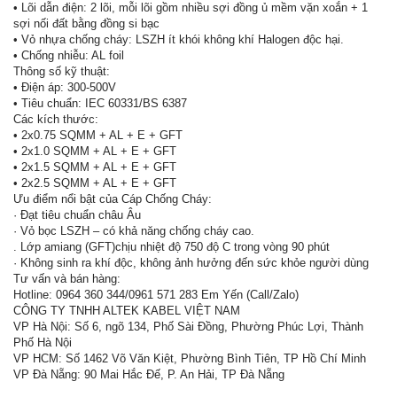
• Lõi dẫn điện: 2 lõi, mỗi lõi gồm nhiều sợi đồng ủ mềm vặn xoắn + 1
sợi nối đất bằng đồng si bạc
• Vỏ nhựa chống cháy: LSZH ít khói không khí Halogen độc hại.
• Chống nhiễu: AL foil
Thông số kỹ thuật:
• Điện áp: 300-500V
• Tiêu chuẩn: IEC 60331/BS 6387
Các kích thước:
• 2x0.75 SQMM + AL + E + GFT
• 2x1.0 SQMM + AL + E + GFT
• 2x1.5 SQMM + AL + E + GFT
• 2x2.5 SQMM + AL + E + GFT
Ưu điểm nổi bật của Cáp Chống Cháy:
· Đạt tiêu chuẩn châu Âu
· Vỏ bọc LSZH – có khả năng chống cháy cao.
. Lớp amiang (GFT)chịu nhiệt độ 750 độ C trong vòng 90 phút
· Không sinh ra khí độc, không ảnh hưởng đến sức khỏe người dùng
Tư vấn và bán hàng:
Hotline: 0964 360 344/0961 571 283 Em Yến (Call/Zalo)
CÔNG TY TNHH ALTEK KABEL VIỆT NAM
VP Hà Nội: Số 6, ngõ 134, Phố Sài Đồng, Phường Phúc Lợi, Thành
Phố Hà Nội
VP HCM: Số 1462 Võ Văn Kiệt, Phường Bình Tiên, TP Hồ Chí Minh
VP Đà Nẵng: 90 Mai Hắc Đế, P. An Hải, TP Đà Nẵng