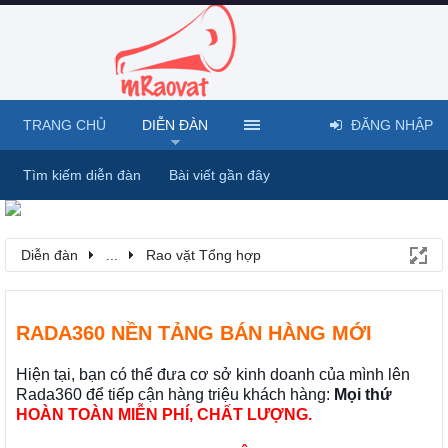
TRANG CHỦ
DIỄN ĐÀN
ĐĂNG NHẬP
Tìm kiếm diễn đàn
Bài viết gần đây
Diễn đàn
...
Rao vặt Tổng hợp
RADA360 NỀN TẢNG BÁN HÀNG MỚI
Hiện tại, bạn có thể đưa cơ sở kinh doanh của mình lên
Rada360 để tiếp cận hàng triệu khách hàng:
Mọi thứ
HOÀN TOÀN MIỄN PHÍ, CHẤT LƯỢNG.