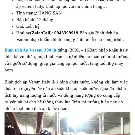
áp varem Italy, Bình áp lực varem chính hãng…
Tình trạng: HÀNG SẴN
Bảo hành: 12 tháng
Giá: Liên hệ
Hotline
(Zalo/Call): 0943399919
Báo giá Bình tích áp
Varem nhập khẩu chính hãng giá tốt nhất cho công trình.
Bình tích áp Varem 300 lit
đứng (300L – 16Bar) nhập khẩu Italy
thiết kế với thép, ruột bình cao su tự nhiên an toàn với môi trường
và người sử dụng, giúp gia tăng áp lực nước, tăng tuổi thọ máy
bơm
Bình tích áp Varem Italy là 1 bình chứa nước, không khí làm việc
dựa trên nguyên tắc nén áp suất khí, áp suất nước. Qua đó nhằm
tích lũy năng lượng từ nước và dùng năng lượng đó cung cấp
truyền tải lại cho hệ thống thủy lực.Trên thị trường hiện nay có
nhiều loại bình tích áp khác nhau.