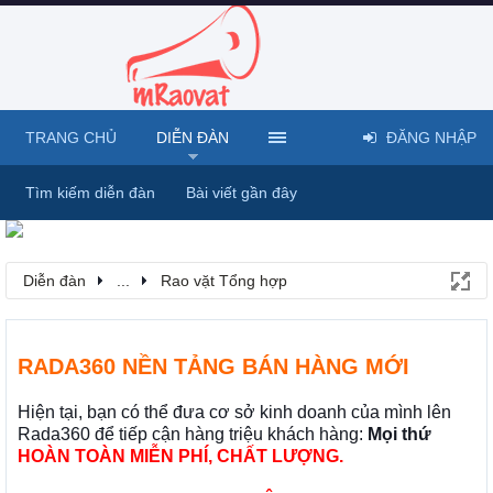
TRANG CHỦ
DIỄN ĐÀN
ĐĂNG NHẬP
Tìm kiếm diễn đàn
Bài viết gần đây
Diễn đàn
...
Rao vặt Tổng hợp
RADA360 NỀN TẢNG BÁN HÀNG MỚI
Hiện tại, bạn có thể đưa cơ sở kinh doanh của mình lên
Rada360 để tiếp cận hàng triệu khách hàng:
Mọi thứ
HOÀN TOÀN MIỄN PHÍ, CHẤT LƯỢNG.