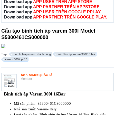
Download app
APP USER TRÊN APP STORE
Download app
APP PARTNER TRÊN APPSTORE.
Download app
APP USER TRÊN GOOGLE PPLAY
Download app
APP PARTNER TRÊN GOOGLE PLAY.
Cấu tạo bình tích áp varem 300l Model
S5300461CS000000
Tags:
bình tích áp varem chính hãng
bình điều áp varem 300l 16 bar
varem 300lit pn16
Ánh MatraQuôcTế
Member
Bình tích áp Varem 300l 16Bar
Mã sản phẩm: S5300461CS000000
Nhà sản xuất: Varem- Italy
Loại sản phẩm: Bình chịu áp lực Varem 16 Bar, Bình điều