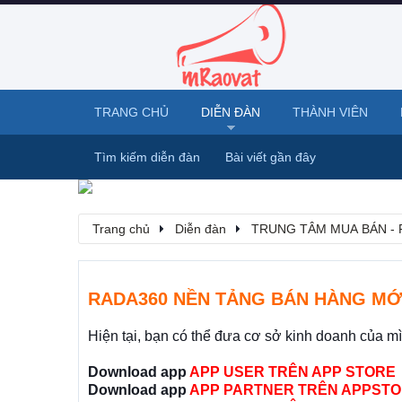
TRANG CHỦ
DIỄN ĐÀN
THÀNH VIÊN
Tìm kiếm diễn đàn
Bài viết gần đây
Trang chủ
Diễn đàn
TRUNG TÂM MUA BÁN - 
RADA360 NỀN TẢNG BÁN HÀNG MỚ
Hiện tại, bạn có thể đưa cơ sở kinh doanh của m
Download app
APP USER TRÊN APP STORE
Download app
APP PARTNER TRÊN APPSTO