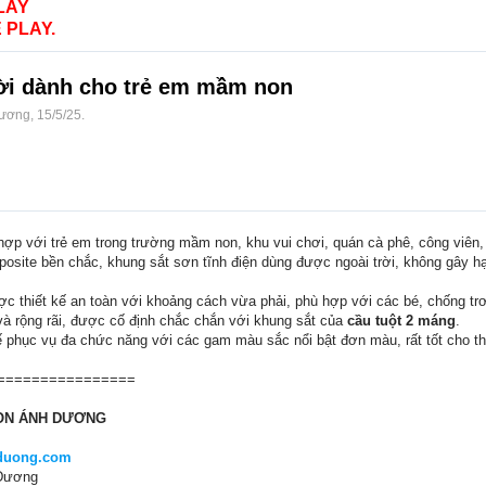
LAY
 PLAY.
rời dành cho trẻ em mầm non
Dương
,
15/5/25
.
ợp với trẻ em trong trường mầm non, khu vui chơi, quán cà phê, công viên,
posite bền chắc, khung sắt sơn tĩnh điện dùng được ngoài trời, không gây hạ
c thiết kế an toàn với khoảng cách vừa phải, phù hợp với các bé, chống trơn 
 và rộng rãi, được cố định chắc chắn với khung sắt của
cầu tuột 2 máng
.
 phục vụ đa chức năng với các gam màu sắc nổi bật đơn màu, rất tốt cho thị
================
NON ÁNH DƯƠNG
duong.com
 Dương