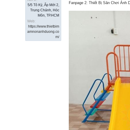
Fanpage 2: Thiết Bị Sân Chơi Ánh
5/5 Tô Ký, Ấp Mới 2,
Trung Chánh, Hóc
Môn, TP.HCM
Web:
https://www.thietbim
amnonanhduong.co
m/