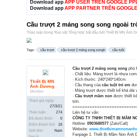
Download app
APP USER TRÊN GOOGLE PP
Download app
APP PARTNER TRÊN GOOGLE
Cầu trượt 2 máng song song ngoài t
Thảo luận trong '
Rao vặt Tổng hợp
' bắt đầu bởi
Thiết Bị MN Ánh 
Tags:
cầu trượt
cầu trượt 2 máng song songh
cầu tuột
Cầu trượt 2 máng song song
phù h
· Chất liệu: Máng trượt là nhựa com
· Kích thước: 240*240*140cm.
Thiết Bị MN
· Cầu thang của
cầu tuột trẻ em
đượ
Ánh Dương
· Máng trượt được thiết kế khá dài
Member
·
Cầu trượt mầm non
được thiết kế
Tham gia ngày:
trời.
27/3/21
==========================
Thảo luận:
274
Liên hệ tư vấn:
CÔNG TY TNHH THIẾT BỊ MẦM 
Đã được thích:
0
Hotline:
0903680577
(Zalo/Call)
Điểm thành tích:
16
Website:
www.thietbimamnonanh
Giới tính:
Nam
Fanpage 1: Thiết Bị Mầm Non Ánh
Nơi ở: