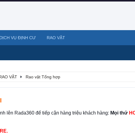
DỊCH VỤ ĐỊNH CƯ
RAO VẶT
RAO VẶT
Rao vặt Tổng hợp
I
ình lên Rada360 để tiếp cận hàng triệu khách hàng:
Mọi thứ
HO
RE.