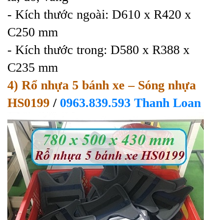
- Kích thước ngoài: D610 x R420 x
C250 mm
- Kích thước trong: D580 x R388 x
C235 mm
4) Rổ nhựa 5 bánh xe
– Sóng nhựa
HS0199
/
0963.839.593 Thanh Loan