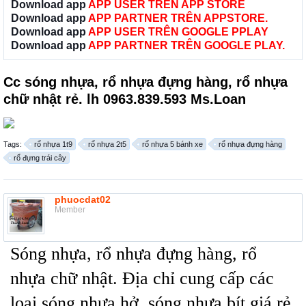
Download app
APP USER TRÊN APP STORE
Download app
APP PARTNER TRÊN APPSTORE.
Download app
APP USER TRÊN GOOGLE PPLAY
Download app
APP PARTNER TRÊN GOOGLE PLAY.
Cc sóng nhựa, rổ nhựa đựng hàng, rổ nhựa
chữ nhật rẻ. lh 0963.839.593 Ms.Loan
Tags:
rổ nhựa 1t9
rổ nhựa 2t5
rổ nhựa 5 bánh xe
rổ nhựa đựng hàng
rổ đựng trái cây
phuocdat02
Member
Sóng nhựa, rổ nhựa đựng hàng, rổ
nhựa chữ nhật. Địa chỉ cung cấp các
loại sóng nhựa hở, sóng nhựa bít giá rẻ