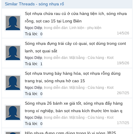
Similar Threads - sóng nhựa rổ
Sọt nhựa chứa rau củ ở cửa hàng tiện ích, sóng nhựa
rỗng, sọt cao 15 tại Long Biên
Ngọc Diệp
, trong diễn đàn:
Linh kiện - phụ kiện
14/5/26
Trả lời:
0
Sóng nhựa đựng trái cây có quai, sọt dùng trong cont
lạnh, sọt quai sắt
Ngọc Diệp
, trong diễn đàn:
Mặt bằng - Cửa hàng - Kiot
19/5/26
Trả lời:
1
Sọt nhựa trưng bày hàng hóa, sọt nhựa rỗng dùng
trang trại, sóng nhựa hở cao 15
Ngọc Diệp
, trong diễn đàn:
Mặt bằng - Cửa hàng - Kiot
26/7/25
Trả lời:
0
Sóng nhựa 26 bánh xe giá tốt, sóng nhựa đẩy hàng
trong xí nghiệp, bán sọt nhưa kích thước lớn toàn q
Ngọc Diệp
, trong diễn đàn:
Mặt bằng - Cửa hàng - Kiot
17/7/25
Trả lời:
0
Hộp nhựa đựng cơm dùng trong lò vi sóng JB25