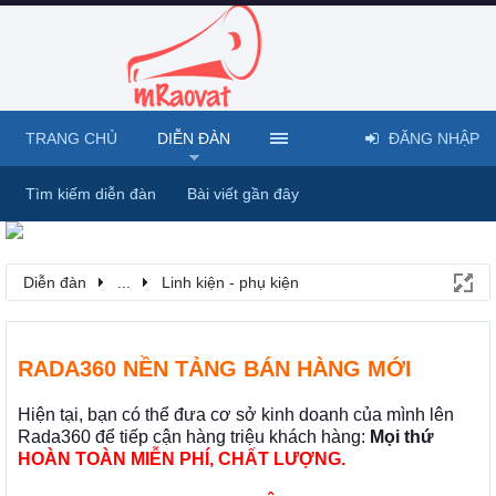
TRANG CHỦ
DIỄN ĐÀN
ĐĂNG NHẬP
Tìm kiếm diễn đàn
Bài viết gần đây
Diễn đàn
...
Linh kiện - phụ kiện
RADA360 NỀN TẢNG BÁN HÀNG MỚI
Hiện tại, bạn có thể đưa cơ sở kinh doanh của mình lên
Rada360 để tiếp cận hàng triệu khách hàng:
Mọi thứ
HOÀN TOÀN MIỄN PHÍ, CHẤT LƯỢNG.