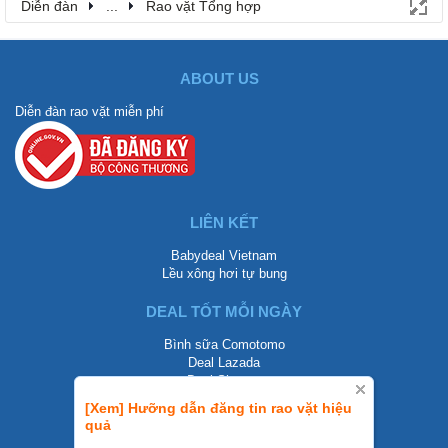
Diễn đàn
...
Rao vặt Tổng hợp
ABOUT US
Diễn đàn rao vặt miễn phí
LIÊN KẾT
Babydeal Vietnam
Lều xông hơi tự bung
DEAL TỐT MỖI NGÀY
Bình sữa Comotomo
Deal Lazada
Deal Shopee
[Xem] Hưỡng dẫn đăng tin rao vặt hiệu
LIÊN HỆ
quả