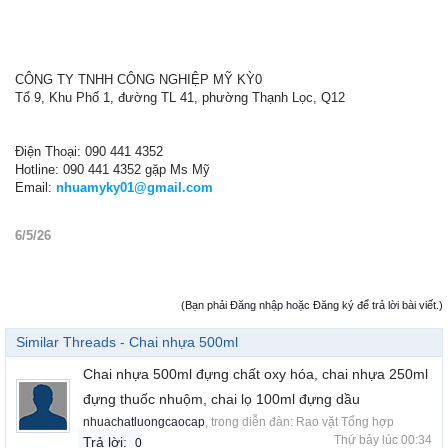
CÔNG TY TNHH CÔNG NGHIỆP MỸ KỲ0
Tổ 9, Khu Phố 1, đường TL 41, phường Thạnh Lọc, Q12
Điện Thoại: 090 441 4352
Hotline: 090 441 4352 gặp Ms Mỹ
Email:
nhuamyky01@gmail.com
6/5/26
(Bạn phải Đăng nhập hoặc Đăng ký để trả lời bài viết.)
Similar Threads - Chai nhựa 500ml
Chai nhựa 500ml đựng chất oxy hóa, chai nhựa 250ml
đựng thuốc nhuộm, chai lọ 100ml đựng dầu
nhuachatluongcaocap
, trong diễn đàn:
Rao vặt Tổng hợp
Thứ bảy lúc 00:34
Trả lời:
0