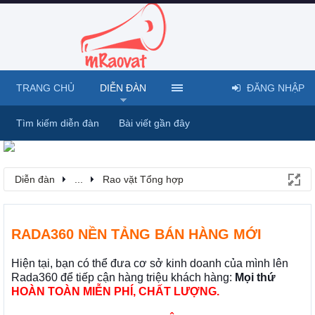
TRANG CHỦ
DIỄN ĐÀN
ĐĂNG NHẬP
Tìm kiếm diễn đàn
Bài viết gần đây
Diễn đàn
...
Rao vặt Tổng hợp
RADA360 NỀN TẢNG BÁN HÀNG MỚI
Hiện tại, bạn có thể đưa cơ sở kinh doanh của mình lên
Rada360 để tiếp cận hàng triệu khách hàng:
Mọi thứ
HOÀN TOÀN MIỄN PHÍ, CHẤT LƯỢNG.