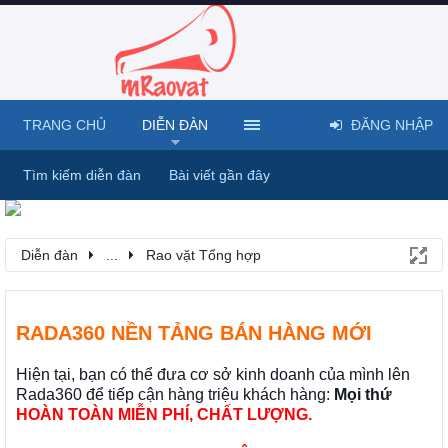
TRANG CHỦ
DIỄN ĐÀN
ĐĂNG NHẬP
Tìm kiếm diễn đàn
Bài viết gần đây
Diễn đàn
...
Rao vặt Tổng hợp
RADA360 NỀN TẢNG BÁN HÀNG MỚI
Hiện tại, bạn có thể đưa cơ sở kinh doanh của mình lên
Rada360 để tiếp cận hàng triệu khách hàng:
Mọi thứ
HOÀN TOÀN MIỄN PHÍ, CHẤT LƯỢNG.