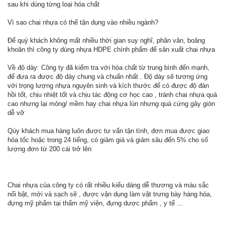
sau khi dùng từng loại hóa chất
Vì sao chai nhựa có thể tận dụng vào nhiều ngành?
Để quý khách không mất nhiều thời gian suy nghĩ, phân vân, boăng
khoăn thì công ty dùng nhựa HDPE chính phẩm để sản xuất chai nhựa
Về độ dày: Công ty đã kiểm tra với hóa chất từ trung bình đến mạnh,
để đưa ra được độ dày chung và chuẩn nhất . Độ dày sẽ tương ứng
với trọng lượng nhựa nguyên sinh và kích thước để có được độ đàn
hồi tốt, chịu nhiệt tốt và chịu tác động cơ học cao , tránh chai nhựa quá
cao nhưng lại mỏng/ mềm hay chai nhựa lùn nhưng quá cứng gây giòn
dễ vỡ
Qúy khách mua hàng luôn được tư vấn tận tình, đơn mua được giao
hỏa tốc hoặc trong 24 tiếng, có giảm giá và giảm sâu đến 5% cho số
lượng đơn từ 200 cái trở lên
Chai nhựa của công ty có rất nhiều kiểu dáng dễ thương và màu sắc
nổi bật, mới và sạch sẽ , được vận dụng làm vật trưng bày hàng hóa,
đựng mỹ phẩm tại thẩm mỹ viện, đựng dược phẩm , y tế ...