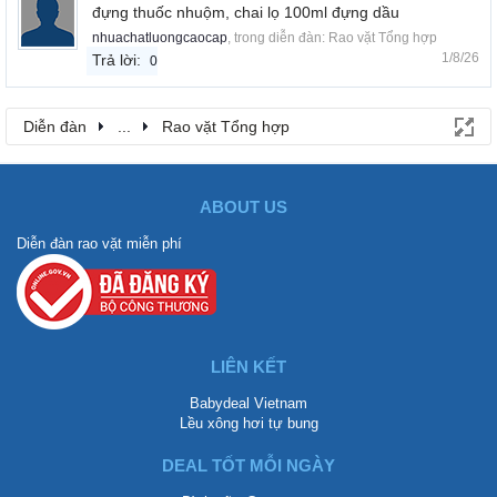
đựng thuốc nhuộm, chai lọ 100ml đựng dầu
nhuachatluongcaocap
, trong diễn đàn:
Rao vặt Tổng hợp
1/8/26
Trả lời:
0
Diễn đàn
...
Rao vặt Tổng hợp
ABOUT US
Diễn đàn rao vặt miễn phí
LIÊN KẾT
Babydeal Vietnam
Lều xông hơi tự bung
DEAL TỐT MỖI NGÀY