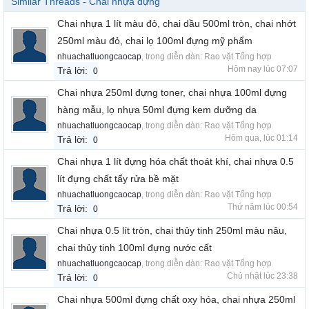
Similar Threads - Chai nhựa đựng
Chai nhựa 1 lít màu đỏ, chai dầu 500ml tròn, chai nhớt
250ml màu đỏ, chai lọ 100ml đựng mỹ phẩm
nhuachatluongcaocap
, trong diễn đàn:
Rao vặt Tổng hợp
Hôm nay lúc 07:07
Trả lời:
0
Chai nhựa 250ml đựng toner, chai nhựa 100ml đựng
hàng mẫu, lọ nhựa 50ml đựng kem dưỡng da
nhuachatluongcaocap
, trong diễn đàn:
Rao vặt Tổng hợp
Hôm qua, lúc 01:14
Trả lời:
0
Chai nhựa 1 lít đựng hóa chất thoát khí, chai nhựa 0.5
lít đựng chất tẩy rửa bề mặt
nhuachatluongcaocap
, trong diễn đàn:
Rao vặt Tổng hợp
Thứ năm lúc 00:54
Trả lời:
0
Chai nhựa 0.5 lít tròn, chai thủy tinh 250ml màu nâu,
chai thủy tinh 100ml đựng nước cất
nhuachatluongcaocap
, trong diễn đàn:
Rao vặt Tổng hợp
Chủ nhật lúc 23:38
Trả lời:
0
Chai nhựa 500ml đựng chất oxy hóa, chai nhựa 250ml