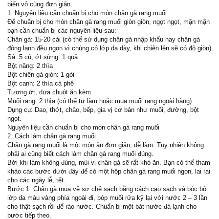
biến vô cùng đơn giản.
1. Nguyên liệu cần chuẩn bị cho món chân gà rang muối
Để chuẩn bị cho món chân gà rang muối giòn giòn, ngọt ngọt, mặn mặn
bạn cần chuẩn bị các nguyên liệu sau:
Chân gà: 15-20 cái (có thể sử dụng chân gà nhập khẩu hay chân gà
đông lạnh đều ngon vì chúng có lớp da dày, khi chiên lên sẽ có độ giòn)
Sả: 5 củ, ớt sừng: 1 quả
Bột năng: 2 thìa
Bột chiên gà giòn: 1 gói
Bột canh: 2 thìa cà phê
Tương ớt, dưa chuột ăn kèm
Muối rang: 2 thìa (có thể tự làm hoặc mua muối rang ngoài hàng)
Dụng cụ: Dao, thớt, chảo, bếp, gia vị cơ bản như muối, đường, bột
ngọt.
Nguyên liệu cần chuẩn bị cho món chân gà rang muối
2. Cách làm chân gà rang muối
Chân gà rang muối là một món ăn đơn giản, dễ làm. Tuy nhiên không
phải ai cũng biết cách làm chân gà rang muối đúng.
Bởi khi làm không đúng, mùi vị chân gà sẽ rất khó ăn. Bạn có thể tham
khảo các bước dưới đây để có một hộp chân gà rang muối ngon, lai rai
cho các ngày lễ, tết.
Bước 1: Chân gà mua về sơ chế sạch bằng cách cạo sạch và bóc bỏ
lớp da màu vàng phía ngoài đi, bóp muối rửa kỹ lại với nước 2 – 3 lần
cho thật sạch rồi để ráo nước. Chuẩn bị một bát nước đá lạnh cho
bước tiếp theo.