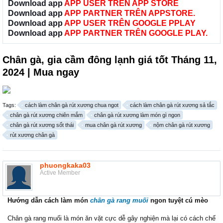
Download app
APP USER TRÊN APP STORE
Download app
APP PARTNER TRÊN APPSTORE.
Download app
APP USER TRÊN GOOGLE PPLAY
Download app
APP PARTNER TRÊN GOOGLE PLAY.
Chân gà, gia cầm đông lạnh giá tốt Tháng 11,
2024 | Mua ngay
Tags:
cách làm chân gà rút xương chua ngot
cách làm chân gà rút xương sả tắc
chân gà rút xương chiên mắm
chân gà rút xương làm món gì ngon
chân gà rút xương sốt thái
mua chân gà rút xương
nộm chân gà rút xương
rủt xương chân gà
phuongkaka03
Active Member
Hướng dẫn cách làm món
chân gà rang muối
ngon tuyệt cú mèo
Chân gà rang muối là món ăn vặt cực dễ gây nghiện mà lại có cách chế