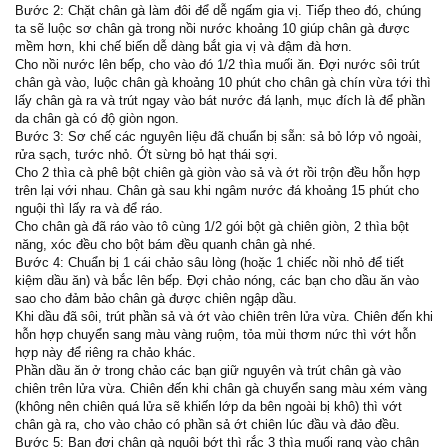
Bước 2: Chặt chân gà làm đôi để dễ ngấm gia vị. Tiếp theo đó, chúng
ta sẽ luộc sơ chân gà trong nồi nước khoảng 10 giúp chân gà được
mềm hơn, khi chế biến dễ dàng bắt gia vị và đậm đà hơn.
Cho nồi nước lên bếp, cho vào đó 1/2 thìa muối ăn. Đợi nước sôi trút
chân gà vào, luộc chân gà khoảng 10 phút cho chân gà chín vừa tới thì
lấy chân gà ra và trút ngay vào bát nước đá lạnh, mục đích là để phần
da chân gà có độ giòn ngon.
Bước 3: Sơ chế các nguyên liệu đã chuẩn bị sẵn: sả bỏ lớp vỏ ngoài,
rửa sạch, tước nhỏ. Ớt sừng bỏ hạt thái sợi.
Cho 2 thìa cà phê bột chiên gà giòn vào sả và ớt rồi trộn đều hỗn hợp
trên lại với nhau. Chân gà sau khi ngâm nước đá khoảng 15 phút cho
nguội thì lấy ra và để ráo.
Cho chân gà đã ráo vào tô cùng 1/2 gói bột gà chiên giòn, 2 thìa bột
năng, xóc đều cho bột bám đều quanh chân gà nhé.
Bước 4: Chuẩn bị 1 cái chảo sâu lòng (hoặc 1 chiếc nồi nhỏ để tiết
kiệm dầu ăn) và bắc lên bếp. Đợi chảo nóng, các bạn cho dầu ăn vào
sao cho đảm bảo chân gà được chiên ngập dầu.
Khi dầu đã sôi, trút phần sả và ớt vào chiên trên lửa vừa. Chiên đến khi
hỗn hợp chuyển sang màu vàng ruộm, tỏa mùi thơm nức thì vớt hỗn
hợp này để riêng ra chảo khác.
Phần dầu ăn ở trong chảo các bạn giữ nguyên và trút chân gà vào
chiên trên lửa vừa. Chiên đến khi chân gà chuyển sang màu xém vàng
(không nên chiên quá lửa sẽ khiến lớp da bên ngoài bị khô) thì vớt
chân gà ra, cho vào chảo có phần sả ớt chiên lúc đầu và đảo đều.
Bước 5: Bạn đợi chân gà nguội bớt thì rắc 3 thìa muối rang vào chân