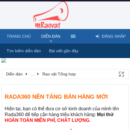
TRANG CHỦ
DIỄN ĐÀN
ĐĂNG NHẬP
Tìm kiếm diễn đàn
Bài viết gần đây
Diễn đàn
...
Rao vặt Tổng hợp
RADA360 NỀN TẢNG BÁN HÀNG MỚI
Hiện tại, bạn có thể đưa cơ sở kinh doanh của mình lên
Rada360 để tiếp cận hàng triệu khách hàng:
Mọi thứ
HOÀN TOÀN MIỄN PHÍ, CHẤT LƯỢNG.