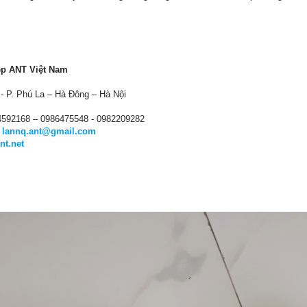
ệp ANT Việt Nam
- P. Phú La – Hà Đông – Hà Nội
04592168 – 0986475548 - 0982209282
;
lannq.ant@gmail.com
nt.net