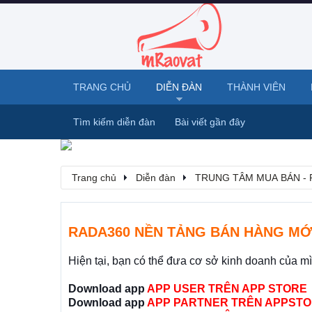
TRANG CHỦ
DIỄN ĐÀN
THÀNH VIÊN
Tìm kiếm diễn đàn
Bài viết gần đây
Trang chủ
Diễn đàn
TRUNG TÂM MUA BÁN - 
RADA360 NỀN TẢNG BÁN HÀNG MỚ
Hiện tại, bạn có thể đưa cơ sở kinh doanh của m
Download app
APP USER TRÊN APP STORE
Download app
APP PARTNER TRÊN APPSTO