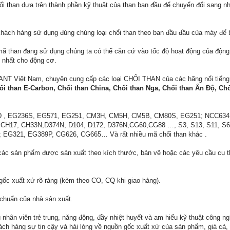
hổi than dựa trên thành phần kỹ thuật của than ban đầu để chuyển đổi sang n
khách hàng sử dụng đúng chủng loại chổi than theo ban đầu đầu của máy để 
mã than đang sử dụng chúng ta có thể căn cứ vào tốc độ hoạt động của động
p nhất cho động cơ.
 ANT Việt Nam, chuyên cung cấp các loại CHỔI THAN của các hãng nổi tiến
i than E-Carbon, Chổi than China, Chổi than Nga, Chổi than Ấn Độ, Chổi 
4D , EG236S, EG571, EG251, CM3H, CM5H, CM5B, CM80S, EG251; NCC63
62, CH17, CH33N,D374N, D104, D172, D376N,CG60,CG88 …, S3, S13, S11, 
 EG321, EG389P, CG626, CG665… Và rất nhiều mã chổi than khác .
 các sản phẩm được sản xuất theo kích thước, bản vẽ hoặc các yêu cầu cụ t
ốc xuất xứ rõ ràng (kèm theo CO, CQ khi giao hàng).
chuẩn của nhà sản xuất.
nhân viên trẻ trung, năng động, đầy nhiệt huyết và am hiểu kỹ thuật công n
h hàng sự tin cậy và hài lòng về nguồn gốc xuất xứ của sản phẩm, giá cả, 