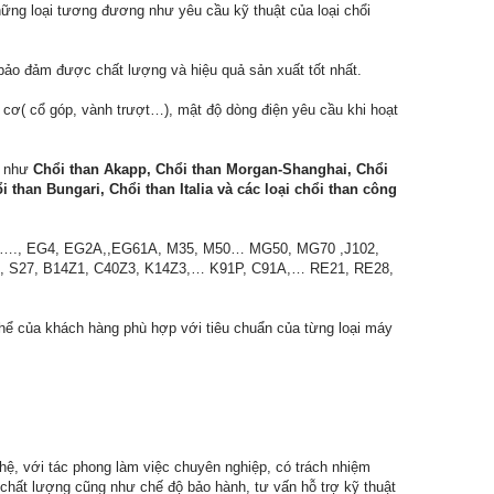
hững loại tương đương như yêu cầu kỹ thuật của loại chổi
bảo đảm được chất lượng và hiệu quả sản xuất tốt nhất.
 cơ( cổ góp, vành trượt…), mật độ dòng điện yêu cầu khi hoạt
g như
Chổi than Akapp, Chổi than Morgan-Shanghai, Chổi
than Bungari, Chổi than Italia và các loại chổi than công
4…., EG4, EG2A,,EG61A, M35, M50… MG50, MG70 ,J102,
S6, S27, B14Z1, C40Z3, K14Z3,… K91P, C91A,… RE21, RE28,
hể của khách hàng phù hợp với tiêu chuẩn của từng loại máy
ghệ, với tác phong làm việc chuyên nghiệp, có trách nhiệm
chất lượng cũng như chế độ bảo hành, tư vấn hỗ trợ kỹ thuật