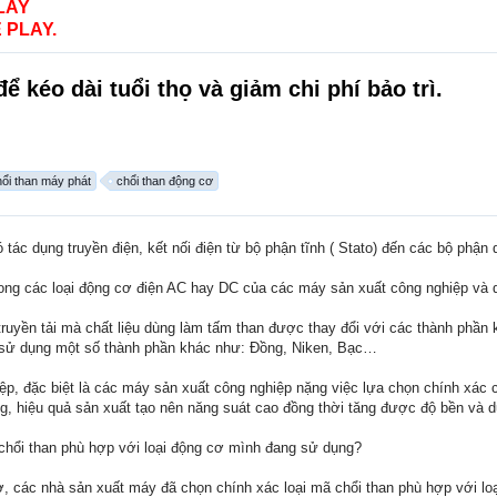
LAY
 PLAY.
 kéo dài tuổi thọ và giảm chi phí bảo trì.
hổi than máy phát
chổi than động cơ
có tác dụng truyền điện, kết nối điện từ bộ phận tĩnh ( Stato) đến các bộ phận 
ong các loại động cơ điện AC hay DC của các máy sản xuất công nghiệp và 
 truyền tải mà chất liệu dùng làm tấm than được thay đổi với các thành phầ
ể sử dụng một số thành phần khác như: Đồng, Niken, Bạc…
ệp, đặc biệt là các máy sản xuất công nghiệp nặng việc lựa chọn chính xác 
ng, hiệu quả sản xuất tạo nên năng suát cao đồng thời tăng được độ bền và du
chổi than phù hợp với loại động cơ mình đang sử dụng?
cơ, các nhà sản xuất máy đã chọn chính xác loại mã chổi than phù hợp với loạ