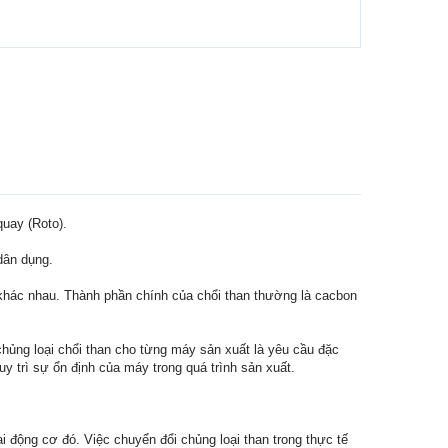
quay (Roto).
dân dụng.
n khác nhau. Thành phần chính của chổi than thường là cacbon
chủng loại chổi than cho từng máy sản xuất là yêu cầu đặc
y trì sự ổn định của máy trong quá trình sản xuất.
i động cơ đó. Việc chuyển đổi chủng loại than trong thực tế