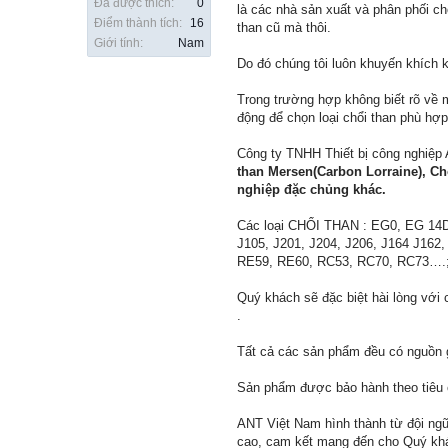
Đã được thích:
0
là các nhà sản xuất và phân phối c
Điểm thành tích:
16
than cũ mà thôi.
Giới tính:
Nam
Do đó chúng tôi luôn khuyến khích 
Trong trường hợp không biết rõ về 
động để chọn loại chổi than phù hợ
Công ty TNHH Thiết bị công nghiệp
than Mersen(Carbon Lorraine), Chổ
nghiệp đặc chủng khác.
Các loại CHỔI THAN : EG0, EG 1
J105, J201, J204, J206, J164 J1
RE59, RE60, RC53, RC70, RC73….;
Quý khách sẽ đặc biệt hài lòng với
.
Tất cả các sản phẩm đều có nguồn g
Sản phẩm được bảo hành theo tiêu 
ANT Việt Nam hình thành từ đội ngũ 
cao, cam kết mang đến cho Quý khác