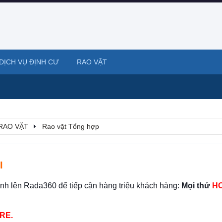
DỊCH VỤ ĐỊNH CƯ
RAO VẶT
RAO VẶT
Rao vặt Tổng hợp
I
ình lên Rada360 để tiếp cận hàng triệu khách hàng:
Mọi thứ
HO
RE.