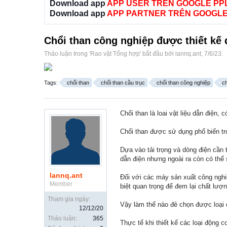
Download app
APP USER TRÊN GOOGLE PP
Download app
APP PARTNER TRÊN GOOGLE
Chổi than công nghiệp được thiết kế để
Thảo luận trong '
Rao vặt Tổng hợp
' bắt đầu bởi
lannq.ant
,
7/6/23
.
Tags:
chổi than
chổi than cầu trục
chổi than công nghiệp
c
Chổi than là loai vật liệu dẫn điện, 
Chổi than được sử dụng phổ biến tr
Dựa vào tải trọng và dòng điện cần
dẫn điện nhưng ngoài ra còn có th
lannq.ant
Đối với các máy sản xuất công nghi
Member
biệt quan trọng để đem lại chất lượ
Tham gia ngày:
Vậy làm thế nào đẻ chọn được loại 
12/12/20
Thảo luận:
365
Thực tế khi thiết kế các loại động 