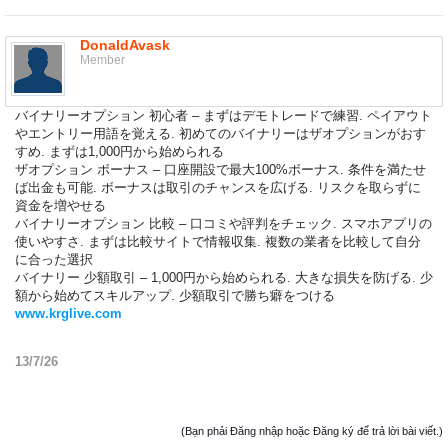
DonaldAvask
Member
バイナリーオプション 初心者 – まずはデモトレードで練習. ペイアウト
やエントリー用語を覚える. 初めてのバイナリーはザオプションがおす
すめ. まずは1,000円から始められる
ザオプション ボーナス – 口座開設で最大100%ボーナス. 条件を満たせ
ば出金も可能. ボーナスは取引のチャンスを広げる. リスクを取らずに
資金を増やせる
バイナリーオプション 比較 – 口コミや評判をチェック. スマホアプリの
使いやすさ. まずは比較サイトで情報収集. 複数の業者を比較して自分
に合った選択
バイナリー 少額取引 – 1,000円から始められる. 大きな損失を防げる. 少
額から始めてスキルアップ. 少額取引で勝ち癖をつける
www.krglive.com
13/7/26
(Bạn phải Đăng nhập hoặc Đăng ký để trả lời bài viết.)