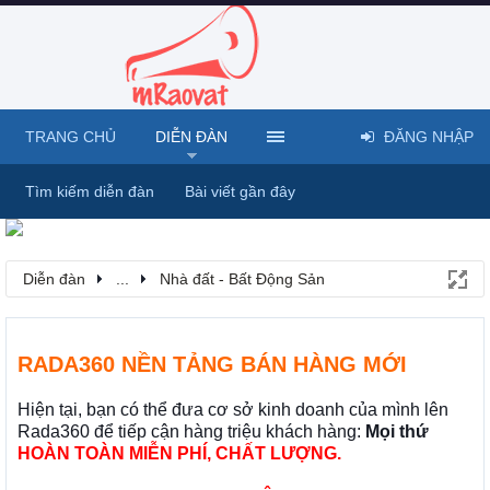
TRANG CHỦ
DIỄN ĐÀN
ĐĂNG NHẬP
Tìm kiếm diễn đàn
Bài viết gần đây
Diễn đàn
...
Nhà đất - Bất Động Sản
RADA360 NỀN TẢNG BÁN HÀNG MỚI
Hiện tại, bạn có thể đưa cơ sở kinh doanh của mình lên
Rada360 để tiếp cận hàng triệu khách hàng:
Mọi thứ
HOÀN TOÀN MIỄN PHÍ, CHẤT LƯỢNG.