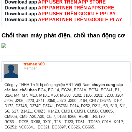
Download app
APP USER TRÊN APP STORE
Download app
APP PARTNER TRÊN APPSTORE.
Download app
APP USER TRÊN GOOGLE PPLAY
Download app
APP PARTNER TRÊN GOOGLE PLAY.
Chổi than máy phát điện, chổi than động cơ
tramanh09
Member
Công ty TNHH Thiết bị công nghiệp ANT Việt Nam
chuyên cung cấp
các loại chổi than
EG4, EG 14, EG2A, EG61A, EG74, EG841, B1,
B1A, M4, M7, M10, M18…M50; MG50, J102, J105, J201, J203, J204,
J205, J206, J220, J241, J350, J370, J390, J164, CH17,D374N, D104,
D172, D374B, D374F, D374L, D376N, D214, D252, R211, S3, S13, S11,
S6, S27, B14Z1, C40Z3, K14Z3, CM3H, CM5H, CM5B, CM80S,
CM90S, CM9, A20,A30, CE-7, 9188, 9266, RE48….RE170,
RC53….RC95, RX88, RX91, TJ5…TJ23; TD31…TD250; C91A, K91P;
EG251; NCC634… EG321, EG389P, CG626, CG665…