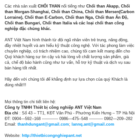
Các nhà sản xuất
CHỔI THAN
nổi tiếng như
Chổi than Akapp, Chổi
than Morgan-Shanghai, Chổi than China, Chổi than Mersen(Carbon
Lorraine), Chổi than E-Carbon, Chổi than Nga, Chổi than Ấn Độ,
Chổi than Bungari, Chổi than Italia và các loại chổi than công
nghiệp đặc chủng khác.
ANT Việt Nam hình thành từ đội ngũ nhân viên trẻ trung, năng động,
đầy nhiệt huyết và am hiểu kỹ thuật công nghệ. Với tác phong làm việc
chuyên nghiệp, có trách nhiệm cao, chúng tôi cam kết mang đến cho
Quý khách hàng sự tin cậy và hài lòng về chất lượng sản phẩm, giá
cả, chế độ bảo hành cũng như tư vấn, hỗ trợ kỹ thuật và dịch vụ sau
bán hàng tốt nhất.
Hãy đến với chúng tôi để khẳng định sự lựa chọn của quý Khách là
đúng nhất!!!
Mọi thông tin chi tiết liên hệ:
Công ty TNHH Thiết bị công nghiệp ANT Việt Nam
Địa chỉ
: Số 43 – TT1, KĐT Văn Phú - Phường Kiến Hưng – TP Hà Nội
ĐT: 0904—592--168 ------------- 0986—475--548 ----------- 0982—209--282
Email:
thanhdungant@gmail.com
;
lannq.ant@gmail.com
Website:
http://thietbicongnghiepant.net