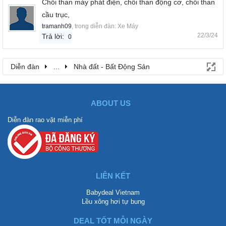
Chổi than máy phát điện, chổi than động cơ, chổi than
cầu trục,
tramanh09
, trong diễn đàn:
Xe Máy
22/3/24
Trả lời:
0
Diễn đàn
...
Nhà đất - Bất Động Sản
ABOUT US
Diễn đàn rao vặt miễn phí
LIÊN KẾT
Babydeal Vietnam
Lều xông hơi tự bung
DEAL TỐT MỖI NGÀY