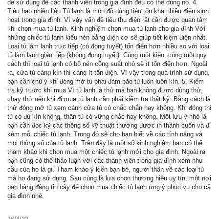
dễ sử dụng để các thành viên trong gia đình đều có thể dùng nó. 4.
Tiêu hao nhiên liệu Tủ lạnh là món đồ dùng tiêu tốn khá nhiều điện sinh
hoạt trong gia đình. Vì vậy vấn đề tiêu thụ điện rất cần được quan tâm
khi chọn mua tủ lạnh. Kinh nghiệm chọn mua tủ lạnh cho gia đình Với
những chiếc tủ lạnh kiểu nén bằng điện cơ sẽ giúp tiết kiệm điện nhất.
Loại tủ làm lạnh trực tiếp (có đọng tuyết) tốn điện hơn nhiều so với loại
tủ làm lạnh gián tiếp (không đọng tuyết). Cùng một kiểu, cùng một quy
cách thì loại tủ lạnh có bộ nén công suất nhỏ sẽ ít tốn điện hơn. Ngoài
ra, cửa tủ càng kín thì càng ít tốn điện. Vì vậy trong quá trình sử dụng,
bạn cần chú ý khi đóng mở tủ phải đảm bảo tủ luôn luôn kín. 5. Kiểm
tra kỹ trước khi mua Vì tủ lạnh là thứ mà bạn không được dùng thử,
chạy thử nên khi đi mua tủ lạnh cần phải kiểm tra thật kỹ. Bằng cách là
thử đóng mở tủ xem cánh cửa tủ có chắc chắn hay không. Khi đóng thì
tủ có đủ kín không, thân tủ có vững chắc hay không. Một lưu ý nhỏ là
bạn cần đọc kỹ các thông số kỹ thuật thường được in thành cuốn và đi
kèm mỗi chiếc tủ lạnh. Trong đó sẽ cho bạn biết về các tính năng và
mọi thông số của tủ lạnh. Trên đây là một số kinh nghiệm bạn có thể
tham khảo khi chọn mua một chiếc tủ lạnh mới cho gia đình. Ngoài ra
bạn cũng có thể thảo luận với các thành viên trong gia đình xem nhu
cầu của họ là gì. Tham khảo ý kiến bạn bè, người thân về các loại tủ
mà họ đang sử dụng. Sau cùng là lựa chọn thương hiệu uy tín, một nơi
bán hàng đáng tin cậy để chọn mua chiếc tủ lạnh ưng ý phục vụ cho cả
gia đình nhé.