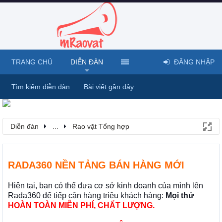
TRANG CHỦ
DIỄN ĐÀN
ĐĂNG NHẬP
Tìm kiếm diễn đàn
Bài viết gần đây
Diễn đàn
...
Rao vặt Tổng hợp
RADA360 NỀN TẢNG BÁN HÀNG MỚI
Hiện tại, bạn có thể đưa cơ sở kinh doanh của mình lên
Rada360 để tiếp cận hàng triệu khách hàng:
Mọi thứ
HOÀN TOÀN MIỄN PHÍ, CHẤT LƯỢNG.