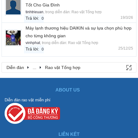
Tốt Cho Gia Đình
tinhtrieuan
, trong diễn đàn:
Rao vặt Tổng hợp
19/3/26
Trả lời:
0
Máy lạnh thương hiệu DAIKIN và sự lựa chọn phù hợp
cho từng không gian
vinhphat
, trong diễn đàn:
Rao vặt Tổng hợp
25/12/25
Trả lời:
0
Diễn đàn
...
Rao vặt Tổng hợp
ABOUT US
Diễn đàn rao vặt miễn phí
LIÊN KẾT