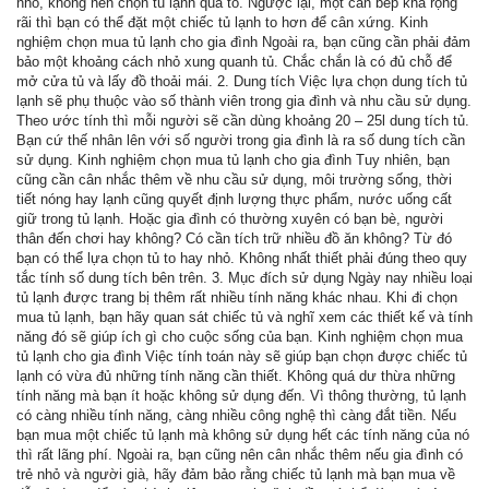
nhỏ, không nên chọn tủ lạnh quá to. Ngược lại, một căn bếp khá rộng
rãi thì bạn có thể đặt một chiếc tủ lạnh to hơn để cân xứng. Kinh
nghiệm chọn mua tủ lạnh cho gia đình Ngoài ra, bạn cũng cần phải đảm
bảo một khoảng cách nhỏ xung quanh tủ. Chắc chắn là có đủ chỗ để
mở cửa tủ và lấy đồ thoải mái. 2. Dung tích Việc lựa chọn dung tích tủ
lạnh sẽ phụ thuộc vào số thành viên trong gia đình và nhu cầu sử dụng.
Theo ước tính thì mỗi người sẽ cần dùng khoảng 20 – 25l dung tích tủ.
Bạn cứ thế nhân lên với số người trong gia đình là ra số dung tích cần
sử dụng. Kinh nghiệm chọn mua tủ lạnh cho gia đình Tuy nhiên, bạn
cũng cần cân nhắc thêm về nhu cầu sử dụng, môi trường sống, thời
tiết nóng hay lạnh cũng quyết định lượng thực phẩm, nước uống cất
giữ trong tủ lạnh. Hoặc gia đình có thường xuyên có bạn bè, người
thân đến chơi hay không? Có cần tích trữ nhiều đồ ăn không? Từ đó
bạn có thể lựa chọn tủ to hay nhỏ. Không nhất thiết phải đúng theo quy
tắc tính số dung tích bên trên. 3. Mục đích sử dụng Ngày nay nhiều loại
tủ lạnh được trang bị thêm rất nhiều tính năng khác nhau. Khi đi chọn
mua tủ lạnh, bạn hãy quan sát chiếc tủ và nghĩ xem các thiết kế và tính
năng đó sẽ giúp ích gì cho cuộc sống của bạn. Kinh nghiệm chọn mua
tủ lạnh cho gia đình Việc tính toán này sẽ giúp bạn chọn được chiếc tủ
lạnh có vừa đủ những tính năng cần thiết. Không quá dư thừa những
tính năng mà bạn ít hoặc không sử dụng đến. Vì thông thường, tủ lạnh
có càng nhiều tính năng, càng nhiều công nghệ thì càng đắt tiền. Nếu
bạn mua một chiếc tủ lạnh mà không sử dụng hết các tính năng của nó
thì rất lãng phí. Ngoài ra, bạn cũng nên cân nhắc thêm nếu gia đình có
trẻ nhỏ và người già, hãy đảm bảo rằng chiếc tủ lạnh mà bạn mua về