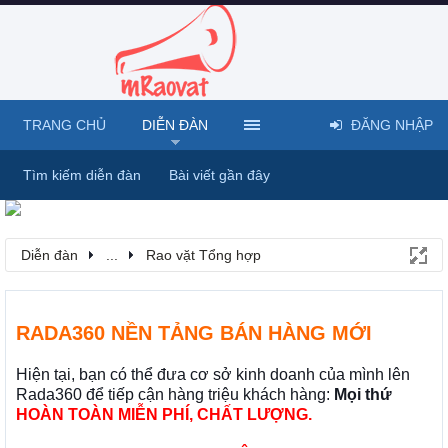
TRANG CHỦ
DIỄN ĐÀN
ĐĂNG NHẬP
Tìm kiếm diễn đàn
Bài viết gần đây
Diễn đàn
...
Rao vặt Tổng hợp
RADA360 NỀN TẢNG BÁN HÀNG MỚI
Hiện tại, bạn có thể đưa cơ sở kinh doanh của mình lên
Rada360 để tiếp cận hàng triệu khách hàng:
Mọi thứ
HOÀN TOÀN MIỄN PHÍ, CHẤT LƯỢNG.