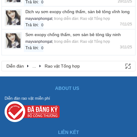
20/11/25
Trả lời:
0
Dịch vụ sơn exopy chống thấm, sàn bê tông vĩnh long
mayvanphongat
, trong diễn đàn:
Rao vặt Tổng hợp
7/11/25
Trả lời:
0
Sơn exopy chống thấm, sơn sàn bê tông tây ninh
mayvanphongat
, trong diễn đàn:
Rao vặt Tổng hợp
3/11/25
Trả lời:
0
Diễn đàn
...
Rao vặt Tổng hợp
ABOUT US
Diễn đàn rao vặt miễn phí
LIÊN KẾT