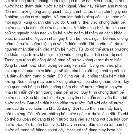
nước không được chống thấm hiệu quả thì sẽ dẫn đến tình trạng rò rỉ
nước hoặc thẩm thấu nước từ bên ngoài. Việc này sẽ làm ảnh hưởng
đến môi trường sống xung quanh. Đây chính là tác nhân chính gây nên
ô nhiễm nguồn nước ngầm. Và còn làm ảnh hưởng đến sức khỏe của
mọi người xung quanh khu vực đó. Chính vì thế, việc chống thấm bể
nước ngầm là điều hết sức quan trọng. Và hãy cùng F24 tìm hiểu xem
những nguyên nhân nào khiến bể nước ngầm bị thấm và cách khắc
phục ra sao nhé. Nguyên nhân gây thấm bể nước ngầm Để việc chống
thấm bể nước ngầm hiệu quả và tiết kiệm nhất. Thì ta cần biết được
nguyên nhân dẫn đến việc thấm bể nước. Từ đó có thể đưa ra phương
án khắc phục trước khi thực hiện việc chống thấm. Bể nước bị nứt:
Trong quá trình thi công đổ bê tông bể nước không được thực hiện
đúng kĩ thuật hoặc chất lượng bê tông kém dẫn. Cùng với việc phải
chịu áp suất của nước liên tục sẽ làm cho bể xuất hiện những vết nứt
và dẫn đến tình trạng bị thấm. Sử dụng vật liệu chống thấm kém chất
lượng: Nếu chẳng may bạn sử dụng phải vật liệu chống thấm dỏm. Hay
chủ quan mà bỏ qua khâu chống thấm cho bể nước cũng là nguyên
nhân lớn dẫn đến tình trạng thấm bể nước. Quy trình chống thấm bể
nước ngầm Sau khi tìm hiểu được nguyên nhân dẫn đến việc thấm bể
nước ngầm. Bạn cần tiến hành kiểm tra trước. Đối với các bể nước
trên cao thì việc kiểm tra khá dễ dàng. Bởi ta có thể nhìn thấy bằng
mắt thường. Còn đối với những bể nước ngầm ở dưới lòng đất. Ta chỉ
có thể dự đoán nó đang bị rò rỉ nước dựa vào sự tăng vọt của hóa đơn
nước. Sau đó, ta tiến hành việc khóa van nước đầu vào và xả toàn bộ
nước có trong bể bằng van xả đáy. Hoặc có thể dùng máy bơm hút