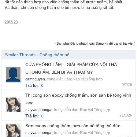
rất tốt nên thích hợp cho việc chống thấm bể nước ngầm, bể phốt,…
Và thậm chí còn chống thấm cho bể nước bị nứt cũng rất tốt.
20/3/23
(Bạn phải Đăng nhập hoặc Đăng ký để trả lời bài viết.)
Similar Threads - Chống thấm bể
CỬA PHÒNG TẮM – GIẢI PHÁP CỬA NỘI THẤT
CHỐNG ẨM, BỀN BỈ VÀ THẨM MỸ
camnguyen
, trong diễn đàn:
Rao vặt Tổng hợp
9/2/26
Trả lời:
0
Thi công sơn epoxy chống thấm, sơn sàn bê tông vĩnh
long
mayvanphongat
, trong diễn đàn:
Rao vặt Tổng hợp
21/1/26
Trả lời:
0
Sơn exopy chống thấm, sơn sàn bê tông thủ đức
mayvanphongat
, trong diễn đàn:
Rao vặt Tổng hợp