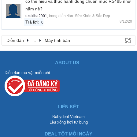
có thể hiểu và thực hành đúng chuẩn mực RS485 như
nắm nè?
uzukiha2901
, trong diễn đàn:
Sức Khỏe & Sắc Đẹp
8/12/20
Trả lời:
0
Diễn đàn
...
Máy tính bàn
ABOUT US
Diễn đàn rao vặt miễn phí
LIÊN KẾT
Babydeal Vietnam
Lều xông hơi tự bung
DEAL TỐT MỖI NGÀY