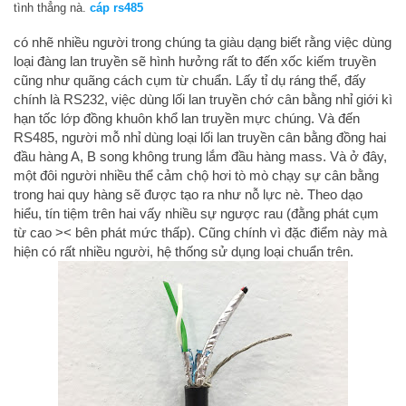
tình thẳng nà.
cáp rs485
có nhẽ nhiều người trong chúng ta giàu dạng biết rằng việc dùng
loại đàng lan truyền sẽ hình hưởng rất to đến xốc kiếm truyền
cũng như quãng cách cụm từ chuẩn. Lấy tỉ dụ ráng thể, đấy
chính là RS232, việc dùng lối lan truyền chớ cân bằng nhỉ giới kì
hạn tốc lớp đồng khuôn khổ lan truyền mực chúng. Và đến
RS485, người mỗ nhỉ dùng loại lối lan truyền cân bằng đồng hai
đầu hàng A, B song không trung lắm đầu hàng mass. Và ở đây,
một đôi người nhiều thể cảm chộ hơi tò mò chạy sự cân bằng
trong hai quy hàng sẽ được tạo ra như nỗ lực nè. Theo dạo
hiểu, tín tiệm trên hai vấy nhiều sự ngược rau (đằng phát cụm
từ cao >< bên phát mức thấp). Cũng chính vì đặc điểm này mà
hiện có rất nhiều người, hệ thống sử dụng loại chuẩn trên.