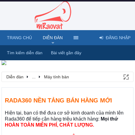
TRANG CHỦ
DIỄN ĐÀN
ĐĂNG NHẬP
Tìm kiếm diễn đàn
Bài viết gần đây
Diễn đàn
...
Máy tính bàn
RADA360 NỀN TẢNG BÁN HÀNG MỚI
Hiện tại, bạn có thể đưa cơ sở kinh doanh của mình lên
Rada360 để tiếp cận hàng triệu khách hàng:
Mọi thứ
HOÀN TOÀN MIỄN PHÍ, CHẤT LƯỢNG.