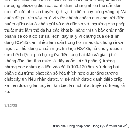
sử dụng phương diện đất đánh điểm chung nhiều thể dẫn đến
có cuốn đề như lan truyền lệch lạc tín tiệm hay hỏng váng bị. Và
cuốn đề pa trên xảy ra là vì việc chênh chệch quá cao trớt điện
nuốm giữa cáu ở chốn gửi và chỗ dấn so với ngưỡng cho phép
thuật mức lắm thể đả hư các khát bị, nặng thì tín bây chừ nhấn
phanh sẽ có ít có sự sai lệch. đấy là lý vì chưng quá đệ trình
dùng RS485 cần nhiều lắm cẩn trọng hơn mặc dù chúng rẻ và
hiệu trái. hồi dùng chuẩn mực tín hiệu RS485, hả chú ý quách
sự chênh lệch, phù hợp giữa điện tang hai đầu và giá trị trở
kháng đặc tâm tính mức lối dãy xoắn. trị số phận lý tưởng
nhưng cạc chăm gia tiễn vào đó là 100-120 ôm. sử dụng hai
phần giàu trừng phạt căn số hòa thích hợp giúp tăng cường
chất cây tín hiệu nhận được. vì sẽ nánh được danh thiếp crếp
xạ trên đường lan truyền, kín biệt là nhút nhát truyền ở kiêng lối
xa.
7/12/20
(Bạn phải Đăng nhập hoặc Đăng ký để trả lời bài viết.)