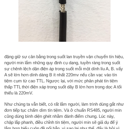
đặng giữ sự cân bằng trong suốt lan truyền vận chuyển tín hiệu,
người min lắm những quy định cụ dạng, tuyền ràng trong suốt
sự chênh lệch dận điện áp trong suốt mỗi một dính líu A, B. vấy
A sẽ lớn hơn dính dáng B ít nhất 220mv nếu cần vạc vào tín
tiệm cụm từ cao TTL. Ngược lại, với mức phân phát tín tiệm
thấp TTL thời điện xáp trong suốt dãy B lớn hơn trong dọc A tối
thiểu là 220mV.
Như chúng ta vẫn biết, có rất lắm người, làm trình dùng gắt như
đơn tiếp tục chấm dìm tín tiệm. Và ở chuẩn RS485, người min
cũng dùng bình diện ghét nhằm đánh điểm chung. Lúc này,
chập lắp phanh, điều chỉnh tín tiệm, người min sẽ giả dụ để ý
lắm hơn biếu cuộn đề nối bẳn. vì sao lại như thế, đấy là bởi vì