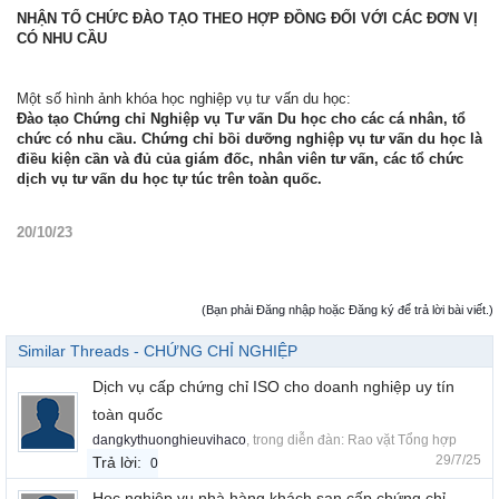
NHẬN TỔ CHỨC ĐÀO TẠO THEO HỢP ĐỒNG ĐỐI VỚI CÁC ĐƠN VỊ
CÓ NHU CẦU
Một số hình ảnh khóa học nghiệp vụ tư vấn du học:
Đào tạo Chứng chỉ Nghiệp vụ Tư vấn Du học cho các cá nhân, tổ
chức có nhu cầu. Chứng chỉ bồi dưỡng nghiệp vụ tư vấn du học là
điều kiện cần và đủ của giám đốc, nhân viên tư vấn, các tổ chức
dịch vụ tư vấn du học tự túc trên toàn quốc.
20/10/23
(Bạn phải Đăng nhập hoặc Đăng ký để trả lời bài viết.)
Similar Threads - CHỨNG CHỈ NGHIỆP
Dịch vụ cấp chứng chỉ ISO cho doanh nghiệp uy tín
toàn quốc
dangkythuonghieuvihaco
, trong diễn đàn:
Rao vặt Tổng hợp
29/7/25
Trả lời:
0
Học nghiệp vụ nhà hàng khách sạn cấp chứng chỉ