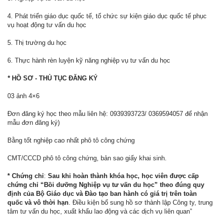
4. Phát triển giáo dục quốc tế, tổ chức sự kiện giáo dục quốc tế phục
vụ hoạt động tư vấn du học
5. Thị trường du học
6. Thực hành rèn luyện kỹ năng nghiệp vụ tư vấn du học
*
HỒ SƠ - THỦ TỤC ĐĂNG KÝ
03 ảnh 4×6
Đơn đăng ký học theo mẫu liên hệ: 0939393723/ 0369594057 để nhận
mẫu đơn đăng ký)
Bằng tốt nghiệp cao nhất phô tô công chứng
CMT/CCCD phô tô công chứng, bản sao giấy khai sinh.
* Chứng chỉ
:
Sau khi hoàn thành khóa học, học viên được cấp
chứng chỉ “Bồi dưỡng Nghiệp vụ tư vấn du học” theo đúng quy
định của Bộ Giáo dục và Đào tạo ban hành có giá trị trên toàn
quốc và vô thời hạn
. Điều kiện bổ sung hồ sơ thành lập Công ty, trung
tâm tư vấn du học, xuất khẩu lao động và các dịch vụ liên quan”