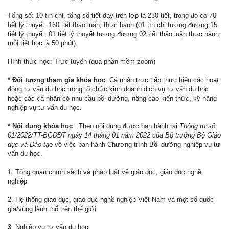
Tổng số: 10 tín chỉ, tổng số tiết dạy trên lớp là 230 tiết, trong đó có 70
tiết lý thuyết, 160 tiết thảo luận, thực hành (01 tín chỉ tương đương 15
tiết lý thuyết, 01 tiết lý thuyết tương đương 02 tiết thảo luận thực hành,
mỗi tiết học là 50 phút).
Hình thức học: Trực tuyến (qua phần mềm zoom)
* Đối tượng tham gia khóa học
: Cá nhân trực tiếp thực hiện các hoạt
động tư vấn du học trong tổ chức kinh doanh dịch vụ tư vấn du học
hoặc các cá nhân có nhu cầu bồi dưỡng, nâng cao kiến thức, kỹ năng
nghiệp vụ tư vấn du học.
* Nội dung khóa học
: Theo nội dung được ban hành tại
Thông tư số
01/2022/TT-BGDĐT ngày 14 tháng 01 năm 2022 của Bộ trưởng Bộ Giáo
dục và Đào tạo
về việc ban hành Chương trình Bồi dưỡng nghiệp vụ tư
vấn du học.
1. Tổng quan chính sách và pháp luật về giáo dục, giáo dục nghề
nghiệp
2. Hệ thống giáo dục, giáo dục nghề nghiệp Việt Nam và một số quốc
gia/vùng lãnh thổ trên thế giới
3. Nghiệp vụ tư vấn du học