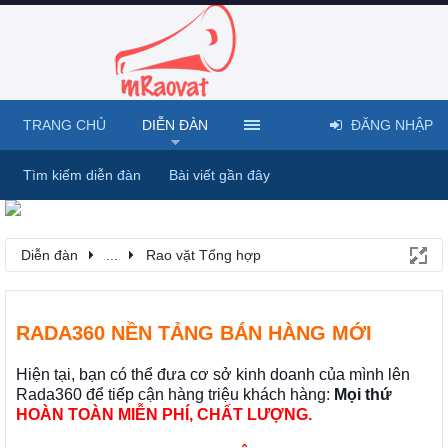
TRANG CHỦ
DIỄN ĐÀN
ĐĂNG NHẬP
Tìm kiếm diễn đàn
Bài viết gần đây
Diễn đàn
...
Rao vặt Tổng hợp
RADA360 NỀN TẢNG BÁN HÀNG MỚI
Hiện tại, bạn có thể đưa cơ sở kinh doanh của mình lên
Rada360 để tiếp cận hàng triệu khách hàng:
Mọi thứ
HOÀN TOÀN MIỄN PHÍ, CHẤT LƯỢNG.