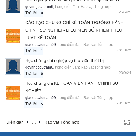
gdvnngoc5tram6
, trong diễn đàn:
Rao vặt Tổng hợp
25/6/25
Trả lời:
0
ĐÀO TẠO CHỨNG CHỈ KẾ TOÁN TRƯỞNG HÀNH
CHÍNH SỰ NGHIỆP- ĐIỀU KIỆN BỔ NHIỆM THEO
LUẬT KẾ TOÁN
giaoducvietnam09
, trong diễn đàn:
Rao vặt Tổng hợp
28/10/25
Trả lời:
1
Học chứng chỉ nghiệp vụ thư viện thiết bị
gdvnngoc5tram6
, trong diễn đàn:
Rao vặt Tổng hợp
23/9/24
Trả lời:
0
Học chứng chỉ KẾ TOÁN VIÊN HÀNH CHÍNH SỰ
NGHIỆP
giaoducvietnam09
, trong diễn đàn:
Rao vặt Tổng hợp
28/10/25
Trả lời:
5
Diễn đàn
...
Rao vặt Tổng hợp