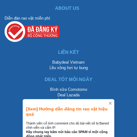
ABOUT US
Diễn đàn rao vặt miễn phí
LIÊN KẾT
Babydeal Vietnam
Lều xông hơi tự bung
DEAL TỐT MỖI NGÀY
Bình sữa Comotomo
Deal Lazada
Deal Shopee
[Xem] Hưỡng dẫn đăng tin rao vặt hiệu
LIÊN HỆ
quả
0858002468
Thành viên cố tình comment cho đủ bài viêt sẽ bị Baned
vĩnh viễn và cấm IP.
contact@mraovat.vn
Hãy chung tay bấm nút báo cáo SPAM vì một cộng
đồng phát triển.
mraovat.vn