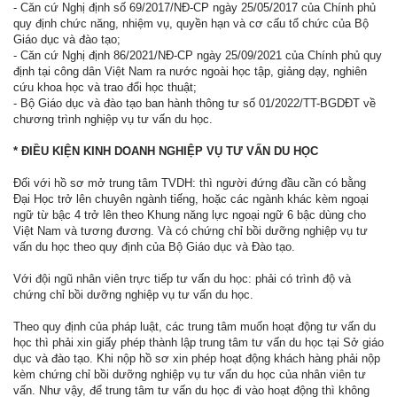
- Căn cứ Nghị định số 69/2017/NĐ-CP ngày 25/05/2017 của Chính phủ
quy định chức năng, nhiệm vụ, quyền hạn và cơ cấu tổ chức của Bộ
Giáo dục và đào tạo;
- Căn cứ Nghị định 86/2021/NĐ-CP ngày 25/09/2021 của Chính phủ quy
định tại công dân Việt Nam ra nước ngoài học tập, giảng dạy, nghiên
cứu khoa học và trao đổi học thuật;
- Bộ Giáo dục và đào tạo ban hành thông tư số 01/2022/TT-BGDĐT về
chương trình nghiệp vụ tư vấn du học.
* ĐIỀU KIỆN KINH DOANH NGHIỆP VỤ TƯ VẤN DU HỌC
Đối với hồ sơ mở trung tâm TVDH: thì người đứng đầu cần có bằng
Đại Học trở lên chuyên ngành tiếng, hoặc các ngành khác kèm ngoại
ngữ từ bậc 4 trở lên theo Khung năng lực ngoại ngữ 6 bậc dùng cho
Việt Nam và tương đương. Và có chứng chỉ bồi dưỡng nghiệp vụ tư
vấn du học theo quy định của Bộ Giáo dục và Đào tạo.
Với đội ngũ nhân viên trực tiếp tư vấn du học: phải có trình độ và
chứng chỉ bồi dưỡng nghiệp vụ tư vấn du học.
Theo quy định của pháp luật, các trung tâm muốn hoạt động tư vấn du
học thì phải xin giấy phép thành lập trung tâm tư vấn du học tại Sở giáo
dục và đào tạo. Khi nộp hồ sơ xin phép hoạt động khách hàng phải nộp
kèm chứng chỉ bồi dưỡng nghiệp vụ tư vấn du học của nhân viên tư
vấn. Như vậy, để trung tâm tư vấn du học đi vào hoạt động thì không