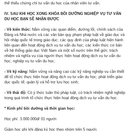
thể thiếu chứng chỉ tư vấn du học của nhân viên tư vấn.
IV. SAU KHI HỌC XONG KHÓA BỒI DƯỠNG NGHIỆP VỤ TƯ VẤN
DU HỌC BẠN SẼ NHẬN ĐƯỢC
- Về kiến thức:
Nắm vững các quan điểm, đường lối, chính sách của
Đảng và Nhà nước và các văn bản quy phạm pháp luật về giáo dục và
hội nhập quốc tế trong giáo dục; các quy định của pháp luật hiện hành
liên quan đến hoạt động dịch vụ tư vấn du học; các kiến thức cơ bản
về hệ thống giáo dục Việt Nam và một số nước trên thế giới; trách
nhiệm và nghĩa vụ của người thực hiện hoạt động dịch vụ tư vấn du
học; nghiệp vụ tư vấn du học;
- Về kỹ năng:
Nắm vững và nâng cao các kỹ năng nghiệp vụ cần thiết
để tổ chức thực hiện hoạt động dịch vụ tư vấn du học; phát triển giáo
dục quốc tế; quản lý và hỗ trợ lưu học sinh;
- Về thái độ:
Có ý thức tuân thủ pháp luật, có trách nhiệm nghề nghiệp
trong quá trình tổ chức thực hiện hoạt động dịch vụ tư vấn du học.
* Kinh phí bồi dưỡng và thời gian học:
Học phí: 3.000.000đ/ 01 người
Giảm học phí khi đăng ký học theo nhóm trên 5 người.