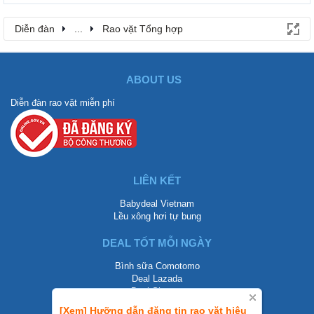
Diễn đàn
...
Rao vặt Tổng hợp
ABOUT US
Diễn đàn rao vặt miễn phí
LIÊN KẾT
Babydeal Vietnam
Lều xông hơi tự bung
DEAL TỐT MỖI NGÀY
Bình sữa Comotomo
Deal Lazada
Deal Shopee
[Xem] Hưỡng dẫn đăng tin rao vặt hiệu