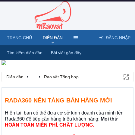
TRANG CHỦ
DIỄN ĐÀN
ĐĂNG NHẬP
Tìm kiếm diễn đàn
Bài viết gần đây
Diễn đàn
...
Rao vặt Tổng hợp
RADA360 NỀN TẢNG BÁN HÀNG MỚI
Hiện tại, bạn có thể đưa cơ sở kinh doanh của mình lên
Rada360 để tiếp cận hàng triệu khách hàng:
Mọi thứ
HOÀN TOÀN MIỄN PHÍ, CHẤT LƯỢNG.