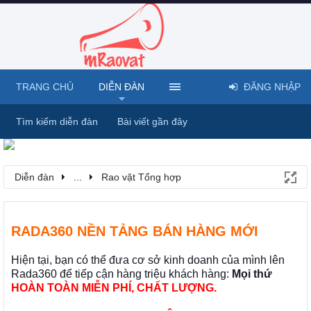
TRANG CHỦ
DIỄN ĐÀN
ĐĂNG NHẬP
Tìm kiếm diễn đàn
Bài viết gần đây
Diễn đàn
...
Rao vặt Tổng hợp
RADA360 NỀN TẢNG BÁN HÀNG MỚI
Hiện tại, bạn có thể đưa cơ sở kinh doanh của mình lên
Rada360 để tiếp cận hàng triệu khách hàng:
Mọi thứ
HOÀN TOÀN MIỄN PHÍ, CHẤT LƯỢNG.