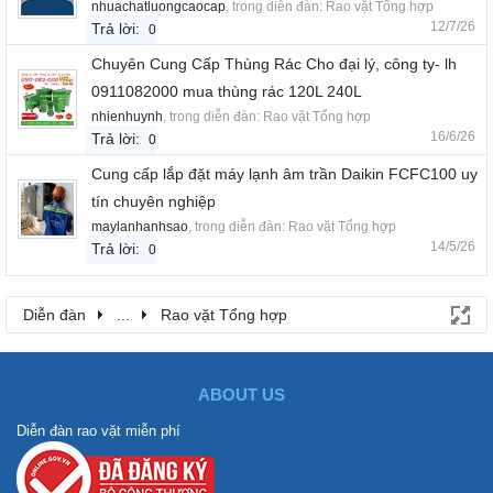
nhuachatluongcaocap
, trong diễn đàn:
Rao vặt Tổng hợp
12/7/26
Trả lời:
0
Chuyên Cung Cấp Thùng Rác Cho đại lý, công ty- lh
0911082000 mua thùng rác 120L 240L
nhienhuynh
, trong diễn đàn:
Rao vặt Tổng hợp
16/6/26
Trả lời:
0
Cung cấp lắp đặt máy lạnh âm trần Daikin FCFC100 uy
tín chuyên nghiệp
maylanhanhsao
, trong diễn đàn:
Rao vặt Tổng hợp
14/5/26
Trả lời:
0
Diễn đàn
...
Rao vặt Tổng hợp
ABOUT US
Diễn đàn rao vặt miễn phí