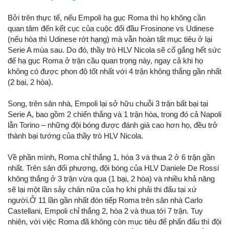
Bởi trên thực tế, nếu Empoli hạ gục Roma thì họ không cần
quan tâm đến kết cục của cuộc đối đầu Frosinone vs Udinese
(nếu hòa thì Udinese rớt hạng) mà vẫn hoàn tất mục tiêu ở lại
Serie A mùa sau. Do đó, thầy trò HLV Nicola sẽ cố gắng hết sức
để hạ gục Roma ở trận cầu quan trọng này, ngay cả khi họ
không có được phon độ tốt nhất với 4 trận không thắng gần nhất
(2 bại, 2 hòa).
Song, trên sân nhà, Empoli lại sở hữu chuỗi 3 trận bất bại tại
Serie A, bao gồm 2 chiến thắng và 1 trận hòa, trong đó cả Napoli
lẫn Torino – những đội bóng được đánh giá cao hơn họ, đều trở
thành bại tướng của thầy trò HLV Nicola.
Về phần mình, Roma chỉ thắng 1, hòa 3 và thua 2 ở 6 trận gần
nhất. Trên sân đối phương, đội bóng của HLV Daniele De Rossi
không thắng ở 3 trận vừa qua (1 bại, 2 hòa) và nhiều khả năng
sẽ lại một lần sảy chân nữa của họ khi phải thi đấu tại xứ
người.Ở 11 lần gần nhất đón tiếp Roma trên sân nhà Carlo
Castellani, Empoli chỉ thắng 2, hòa 2 và thua tới 7 trận. Tuy
nhiên, với việc Roma đã không còn mục tiêu để phấn đấu thì đội