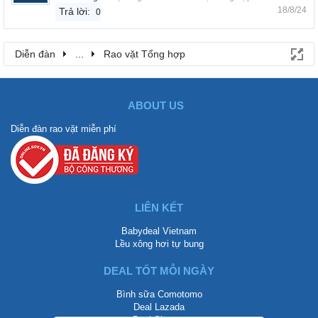
18/8/24
Trả lời:
0
Diễn đàn
...
Rao vặt Tổng hợp
ABOUT US
Diễn đàn rao vặt miễn phí
LIÊN KẾT
Babydeal Vietnam
Lều xông hơi tự bung
DEAL TỐT MỖI NGÀY
Bình sữa Comotomo
Deal Lazada