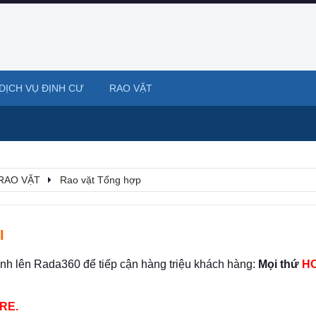
DỊCH VỤ ĐỊNH CƯ
RAO VẶT
RAO VẶT
Rao vặt Tổng hợp
I
ình lên Rada360 để tiếp cận hàng triệu khách hàng:
Mọi thứ
HO
RE.