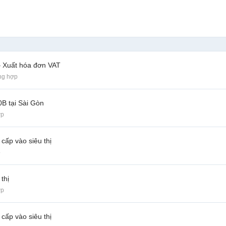
– Xuất hóa đơn VAT
ng hợp
B tại Sài Gòn
ợp
cấp vào siêu thị
p
thị
ợp
cấp vào siêu thị