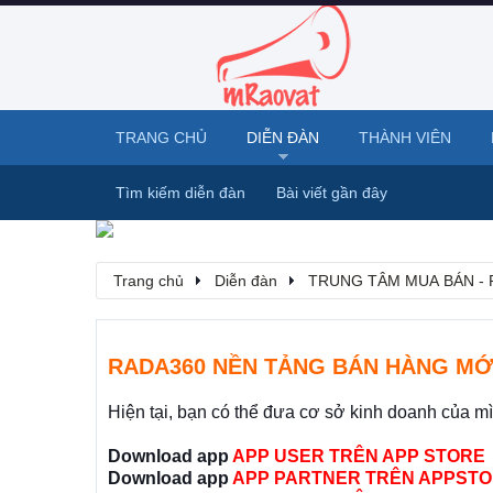
TRANG CHỦ
DIỄN ĐÀN
THÀNH VIÊN
Tìm kiếm diễn đàn
Bài viết gần đây
Trang chủ
Diễn đàn
TRUNG TÂM MUA BÁN - 
RADA360 NỀN TẢNG BÁN HÀNG MỚ
Hiện tại, bạn có thể đưa cơ sở kinh doanh của m
Download app
APP USER TRÊN APP STORE
Download app
APP PARTNER TRÊN APPSTO