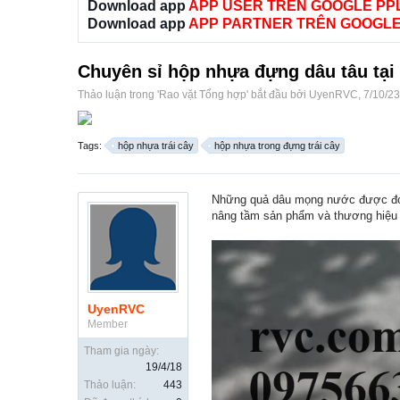
Download app
APP USER TRÊN GOOGLE PP
Download app
APP PARTNER TRÊN GOOGLE
Chuyên sỉ hộp nhựa đựng dâu tâu tại
Thảo luận trong '
Rao vặt Tổng hợp
' bắt đầu bởi
UyenRVC
,
7/10/23
Tags:
hộp nhựa trái cây
hộp nhựa trong đựng trái cây
Những quả dâu mọng nước được đóng
nâng tầm sản phẩm và thương hiệu
UyenRVC
Member
Tham gia ngày:
19/4/18
Thảo luận:
443