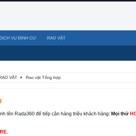
DỊCH VỤ ĐỊNH CƯ
RAO VẶT
RAO VẶT
Rao vặt Tổng hợp
I
ình lên Rada360 để tiếp cận hàng triệu khách hàng:
Mọi thứ
HO
RE.