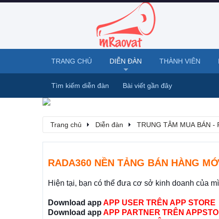
TRANG CHỦ
DIỄN ĐÀN
THÀNH VIÊN
Tìm kiếm diễn đàn
Bài viết gần đây
Trang chủ
Diễn đàn
TRUNG TÂM MUA BÁN - 
RADA360 NỀN TẢNG BÁN HÀNG MỚ
Hiện tại, bạn có thể đưa cơ sở kinh doanh của m
Download app
APP USER TRÊN APP STORE
Download app
APP PARTNER TRÊN APPSTO