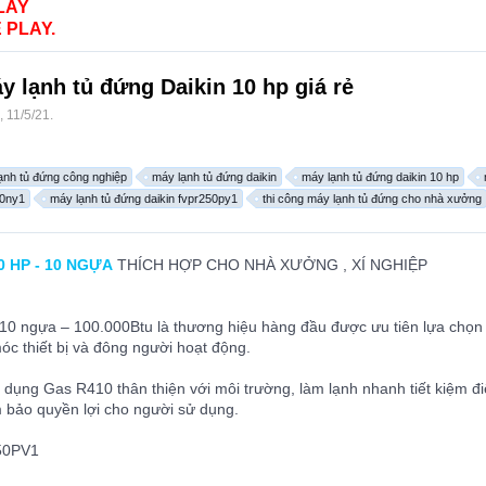
LAY
 PLAY.
y lạnh tủ đứng Daikin 10 hp giá rẻ
,
11/5/21
.
ạnh tủ đứng công nghiệp
máy lạnh tủ đứng daikin
máy lạnh tủ đứng daikin 10 hp
10ny1
máy lạnh tủ đứng daikin fvpr250py1
thi công máy lạnh tủ đứng cho nhà xưởng
 HP - 10 NGỰA
THÍCH HỢP CHO NHÀ XƯỞNG , XÍ NGHIỆP
 10 ngựa – 100.000Btu là thương hiệu hàng đầu được ưu tiên lựa chọn
óc thiết bị và đông người hoạt động.
 dụng Gas R410 thân thiện với môi trường, làm lạnh nhanh tiết kiệm 
m bảo quyền lợi cho người sử dụng.
50PV1