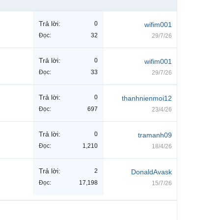
Trả lời:
0
wifim001
Đọc:
32
29/7/26
Trả lời:
0
wifim001
Đọc:
33
29/7/26
Trả lời:
0
thanhnienmoi12
Đọc:
697
23/4/26
Trả lời:
0
tramanh09
Đọc:
1,210
18/4/26
Trả lời:
2
DonaldAvask
Đọc:
17,198
15/7/26