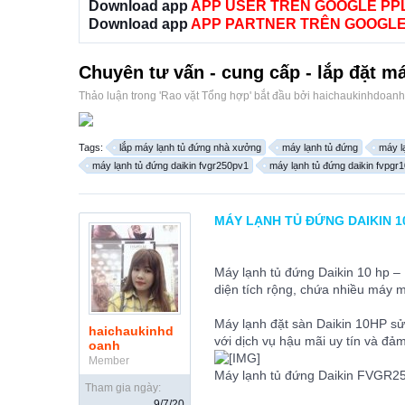
Download app
APP USER TRÊN GOOGLE PP
Download app
APP PARTNER TRÊN GOOGLE
Chuyên tư vấn - cung cấp - lắp đặt má
Thảo luận trong '
Rao vặt Tổng hợp
' bắt đầu bởi
haichaukinhdoanh
Tags:
lắp máy lạnh tủ đứng nhà xưởng
máy lạnh tủ đứng
máy l
máy lạnh tủ đứng daikin fvgr250pv1
máy lạnh tủ đứng daikin fvpgr
MÁY LẠNH TỦ ĐỨNG DAIKIN 10
Máy lạnh tủ đứng Daikin 10 hp –
diện tích rộng, chứa nhiều máy m
Máy lạnh đặt sàn Daikin 10HP sử
haichaukinhd
với dịch vụ hậu mãi uy tín và đả
oanh
Member
Máy lạnh tủ đứng Daikin FVGR2
Tham gia ngày:
9/7/20