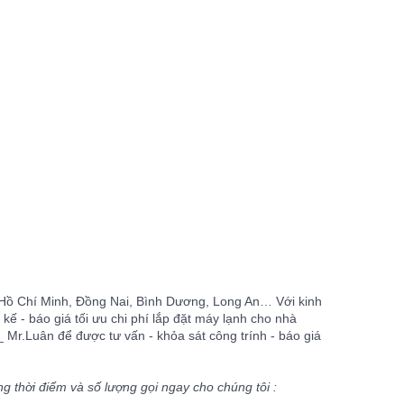
p.Hồ Chí Minh, Đồng Nai, Bình Dương, Long An… Với kinh
kế - báo giá tối ưu chi phí lắp đặt máy lạnh cho nhà
 Mr.Luân để được tư vấn - khỏa sát công trính - báo giá
 thời điểm và số lượng gọi ngay cho chúng tôi :