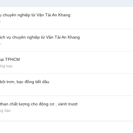
ụ chuyên nghiệp từ Vận Tải An Khang
p
ịch vụ chuyên nghiệp từ Vận Tải An Khang
p
 tại TPHCM
ổng hợp
bôi trơn, bạc đồng tiết dầu
 than chất lượng cho động cơ , vành trượt
ộng Sản