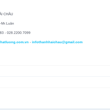
ẢI CHÂU
 –Mr.Luân
83 - 028.2200.7099
hatluong.com.vn
-
infothanhhaichau@gmail.com