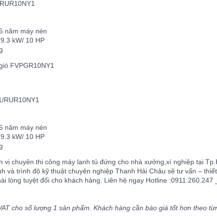
/RUR10NY1
05 năm máy nén
29.3 kW/ 10 HP
g
g gió FVPGR10NY1
Y1/RUR10NY1
05 năm máy nén
29.3 kW/ 10 HP
g
 vị chuyên thi công máy lạnh tủ đứng cho nhà xưởng,xí nghiệp tại T
h và trình độ kỹ thuật chuyên nghiệp Thanh Hải Châu sẽ tư vấn – thiết 
lòng tuyệt đối cho khách hàng. Liên hệ ngay Hotline :0911.260.247 _
AT cho số lượng 1 sản phẩm. Khách hàng cần báo giá tốt hơn theo từng