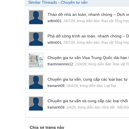
Similar Threads - Chuyên tư vấn
Tháo dỡ nhà an toàn, nhanh chóng – Dịch v
wifim001
,
29/7/26
, trong diễn đàn:
Rao vặt Tổng hợ
Phá dỡ công trình an toàn, nhanh chóng – D
wifim001
,
29/7/26
, trong diễn đàn:
Rao vặt Tổng hợ
Chuyên gia tư vấn Visa Trung Quốc dài hạn
thanhnienmoi12
,
23/4/26
, trong diễn đàn:
Rao vặt T
Chuyên gia tư vấn, cung cấp các loại bạc tự 
tramanh09
,
18/4/26
, trong diễn đàn:
LapTop
Chuyên gia tư vấn và cung cấp các loại chổi
tramanh09
,
1/4/26
, trong diễn đàn:
Nhà đất - Bất Đ
Chia sẻ trang này