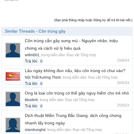
(Bạn phải Đăng nhập hoặc Đăng ký để trả lời bài viết.)
Similar Threads - Côn trùng gây
Côn trùng cắn gây sưng mủ - Nguyên nhân, triệu
chứng và cách xử lý hiệu quả
wifim001
, trong diễn đàn:
Rao vặt Tổng hợp
15/6/24
Trả lời:
0
Lâu ngày không đun nấu, liệu côn trùng có chui vào?
Nội Thất Kường Thịnh
, trong diễn đàn:
Rao vặt Tổng hợp
20/5/24
Trả lời:
0
Ong là loại côn trùng có thể gây nguy hiểm cho trẻ nhỏ
tibodinh
, trong diễn đàn:
Rao vặt Tổng hợp
25/5/23
Trả lời:
0
Dịch thuật Miền Trung Bắc Giang: dịch công chứng
nhanh lấy trong ngày
mientrunghd
, trong diễn đàn:
Rao vặt Tổng hợp