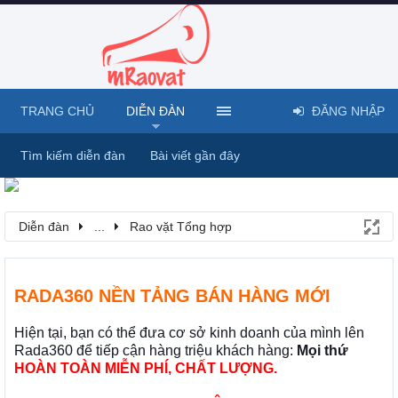
TRANG CHỦ
DIỄN ĐÀN
ĐĂNG NHẬP
Tìm kiếm diễn đàn
Bài viết gần đây
Diễn đàn
...
Rao vặt Tổng hợp
RADA360 NỀN TẢNG BÁN HÀNG MỚI
Hiện tại, bạn có thể đưa cơ sở kinh doanh của mình lên
Rada360 để tiếp cận hàng triệu khách hàng:
Mọi thứ
HOÀN TOÀN MIỄN PHÍ, CHẤT LƯỢNG.