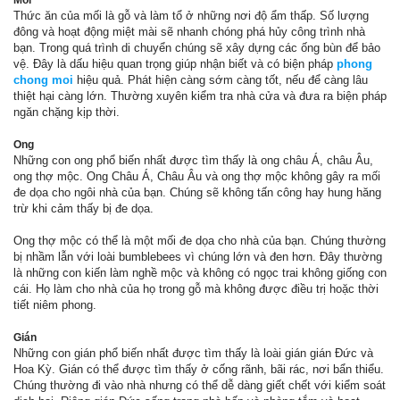
Thức ăn của mối là gỗ và làm tổ ở những nơi độ ẩm thấp. Số lượng
đông và hoạt động miệt mài sẽ nhanh chóng phá hủy công trình nhà
bạn. Trong quá trình di chuyển chúng sẽ xây dựng các ống bùn để bảo
vệ. Đây là dấu hiệu quan trọng giúp nhận biết và có biện pháp
phong
chong moi
hiệu quả. Phát hiện càng sớm càng tốt, nếu để càng lâu
thiệt hại càng lớn. Thường xuyên kiểm tra nhà cửa và đưa ra biện pháp
ngăn chặng kịp thời.
Ong
Những con ong phổ biến nhất được tìm thấy là ong châu Á, châu Âu,
ong thợ mộc. Ong Châu Á, Châu Âu và ong thợ mộc không gây ra mối
đe dọa cho ngôi nhà của bạn. Chúng sẽ không tấn công hay hung hăng
trừ khi cảm thấy bị đe dọa.
Ong thợ mộc có thể là một mối đe dọa cho nhà của bạn. Chúng thường
bị nhầm lẫn với loài bumblebees vì chúng lớn và đen hơn. Đây thường
là những con kiến làm nghề mộc và không có ngọc trai không giống con
cái. Họ làm cho nhà của họ trong gỗ mà không được điều trị hoặc thời
tiết niêm phong.
Gián
Những con gián phổ biến nhất được tìm thấy là loài gián gián Đức và
Hoa Kỳ. Gián có thể được tìm thấy ở cống rãnh, bãi rác, nơi bẩn thiểu.
Chúng thường đi vào nhà nhưng có thể dễ dàng giết chết với kiểm soát