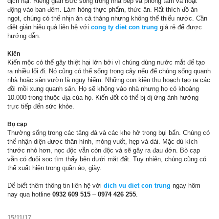
dịch hại. Riêng gián Đức sống trong nhà bếp và phòng tắm và hoạt
động vào ban đêm. Làm hỏng thực phẩm, thức ăn. Rất thích đồ ăn
ngọt, chúng có thể nhịn ăn cả tháng nhưng không thể thiếu nước. Cần
diệt gián hiệu quả liên hệ với
cong ty diet con trung
giá rẻ để được
hướng dẫn.
Kiến
Kiến mộc có thể gây thiệt hại lớn bởi vì chúng dùng nước mắt để tạo
ra nhiều lối đi. Nó cũng có thể sống trong cây nếu để chúng sống quanh
nhà hoặc sân vườn là nguy hiểm. Những con kiến thu hoạch tạo ra các
đồi mồi xung quanh sân. Họ sẽ không vào nhà nhưng họ có khoảng
10.000 trong thuộc địa của họ. Kiến đốt có thể bị dị ứng ảnh hưởng
trực tiếp đến sức khỏe.
Bọ cạp
Thường sống trong các tảng đá và các khe hở trong bụi bẩn. Chúng có
thể nhận diện được thân hình, móng vuốt, hẹp và dài. Mặc dù kích
thước nhỏ hơn, nọc độc vẫn còn độc và sẽ gây ra đau đớn. Bò cạp
vằn có đuôi sọc tìm thấy bên dưới mặt đất. Tuy nhiên, chúng cũng có
thể xuất hiện trong quần áo, giày.
Để biết thêm thông tin liên hệ với
dich vu diet con trung
ngay hôm
nay qua hotline
0932 609 515
–
0974 426 255
.
15/11/17