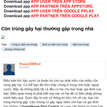
Download app
APP USER TRÊN APP STORE
Download app
APP PARTNER TRÊN APPSTORE.
Download app
APP USER TRÊN GOOGLE PPLAY
Download app
APP PARTNER TRÊN GOOGLE PLAY.
Côn trùng gây hại thường gặp trong nhà
Tags:
cong ty diet con trung
dich vu diet con trung
diet con trung
phong chong moi
thuan1084nd
Member
Điều kiện khí hậu nước ta thuận lợi cho sự phát triển của nhiều côn
trùng gây hại. Có thể bạn đã nhìn thấy chúng ở trong nhà hoặc ngoài
vườn. Mặc dù không phải tất cả đều có hại cho bạn hoặc gia đình của
bạn. Điều quan trọng là phải biết loại nào có hại để có biện pháp phòng
tránh hiệu quả. Dưới đây là một số thông tin hữu ích về các loại côn
trùng thường gặp. Liệu chúng có gây nguy hiểm cho bạn và gia đình
hay không ?
GreenHouse Pest Control
sẽ cung cấp thông tin từng loại