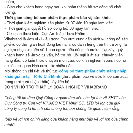
phẩm;
- Giao cho khách hàng ngay sau khi hoàn thành hồ sơ công bố chất
lượng.
Thời gian công bố sản phẩm thực phẩm bảo vệ sức khỏe
- Thời gian kiểm nghiệm sản phẩm từ 07 đến 10 ngày làm việc
- Thời gian giải quyết hồ sơ công bố: 30 ngày làm việc
- Cơ quan thực hiện: Cục An Toàn Thực Phẩm
Vihabrand là đơn vị đi đầu trong lĩnh vực cung cấp
dịch vụ công bố sản
phẩm
, có thời gian hoạt động lâu năm, có danh tiếng trên thị trường, là
sự lựa chọn ưu tiên số 1 của người tiêu dùng cả nước. Tại đây, quý
khách hàng sẽ được tư vấn, hỗ trợ bởi đội ngũ luật sư, chuyên viên
hàng đầu, có kiến thức chuyên môn cao, có kinh nghiệm soạn, nộp hồ
sơ lên cơ quan Nhà nước từ nhiều năm.
Mọi thông tin chi tiết về thủ tục
công bố thực phẩm chức năng nhập
khẩu giá rẻ tại TP.Hồ Chí Minh
(thực phẩm bảo vệ sức khoẻ sản xuất
trong nước và nhập khẩu) hãy liên hệ
ĐƠN VỊ HỖ TRỢ PHÁP LÝ DOANH NGHIỆP VIHABRAND
Chúng tôi tin rằng Quý Công ty quan tâm đến các lợi ích về SHTT của
Quý Công ty. Còn với VIHACO VIET NAM CO.,LTD lợi ích của quý
công ty cũng là lợi ích của chúng tôi, bởi chúng tôi quan niệm rằng:
“bảo vệ lợi ích chính đáng của khách hàng như bảo vệ lợi ích của chính
mình”.