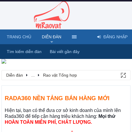
TRANG CHỦ
DIỄN ĐÀN
ĐĂNG NHẬP
Tìm kiếm diễn đàn
Bài viết gần đây
Diễn đàn
...
Rao vặt Tổng hợp
RADA360 NỀN TẢNG BÁN HÀNG MỚI
Hiện tại, bạn có thể đưa cơ sở kinh doanh của mình lên
Rada360 để tiếp cận hàng triệu khách hàng:
Mọi thứ
HOÀN TOÀN MIỄN PHÍ, CHẤT LƯỢNG.