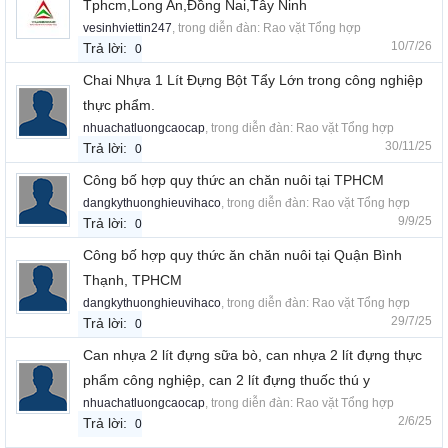
Tphcm,Long An,Đồng Nai,Tây Ninh
vesinhviettin247
, trong diễn đàn:
Rao vặt Tổng hợp
10/7/26
Trả lời:
0
Chai Nhựa 1 Lít Đựng Bột Tẩy Lớn trong công nghiệp
thực phẩm.
nhuachatluongcaocap
, trong diễn đàn:
Rao vặt Tổng hợp
30/11/25
Trả lời:
0
Công bố hợp quy thức an chăn nuôi tại TPHCM
dangkythuonghieuvihaco
, trong diễn đàn:
Rao vặt Tổng hợp
9/9/25
Trả lời:
0
Công bố hợp quy thức ăn chăn nuôi tại Quận Bình
Thạnh, TPHCM
dangkythuonghieuvihaco
, trong diễn đàn:
Rao vặt Tổng hợp
29/7/25
Trả lời:
0
Can nhựa 2 lít đựng sữa bò, can nhựa 2 lít đựng thực
phẩm công nghiệp, can 2 lít đựng thuốc thú y
nhuachatluongcaocap
, trong diễn đàn:
Rao vặt Tổng hợp
2/6/25
Trả lời:
0