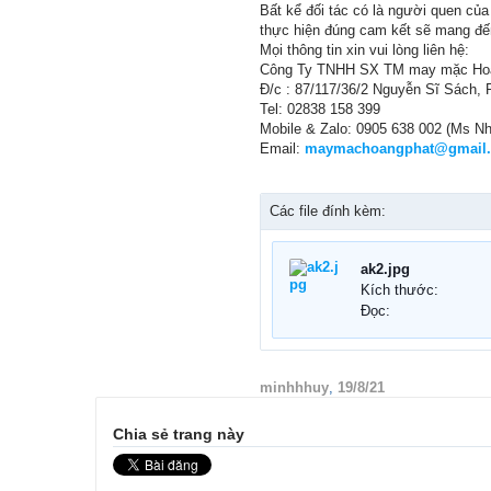
Bất kể đối tác có là người quen của
thực hiện đúng cam kết sẽ mang đến
Mọi thông tin xin vui lòng liên hệ:
Công Ty TNHH SX TM may mặc Ho
Đ/c : 87/117/36/2 Nguyễn Sĩ Sách,
Tel: 02838 158 399
Mobile & Zalo: 0905 638 002 (Ms N
Email:
maymachoangphat@gmail
Các file đính kèm:
ak2.jpg
Kích thước:
Đọc:
minhhhuy
,
19/8/21
Chia sẻ trang này