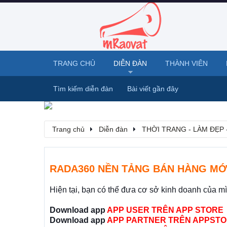
TRANG CHỦ
DIỄN ĐÀN
THÀNH VIÊN
Tìm kiếm diễn đàn
Bài viết gần đây
Trang chủ
Diễn đàn
THỜI TRANG - LÀM ĐẸP 
RADA360 NỀN TẢNG BÁN HÀNG MỚ
Hiện tại, bạn có thể đưa cơ sở kinh doanh của m
Download app
APP USER TRÊN APP STORE
Download app
APP PARTNER TRÊN APPSTO