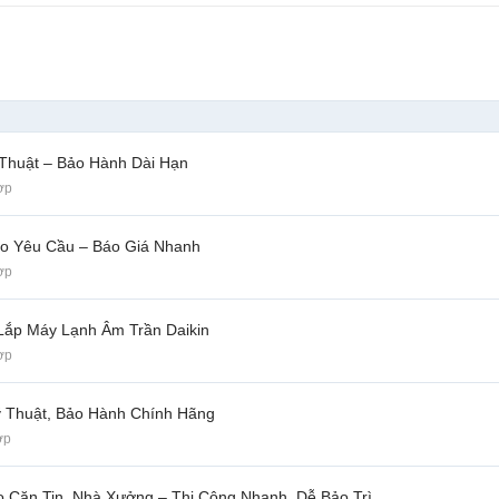
Thuật – Bảo Hành Dài Hạn
ợp
eo Yêu Cầu – Báo Giá Nhanh
ợp
 Lắp Máy Lạnh Âm Trần Daikin
ợp
ỹ Thuật, Bảo Hành Chính Hãng
ợp
 Căn Tin, Nhà Xưởng – Thi Công Nhanh, Dễ Bảo Trì