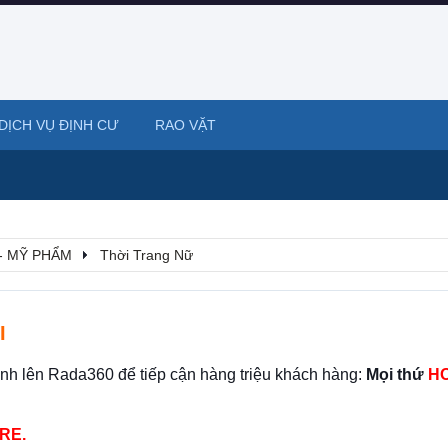
DỊCH VỤ ĐỊNH CƯ
RAO VẶT
- MỸ PHẨM
Thời Trang Nữ
I
ình lên Rada360 để tiếp cận hàng triệu khách hàng:
Mọi thứ
HO
RE.