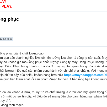
LAY
 PLAY.
ồng phục
y áo thun
ồng phục giá rẻ chất lượng cao
ăm qua các doanh nghiệp lớn luôn tin tưởng lựa chọn 1 công ty sản xuất, 
y áo khoác giá ráo đồng phục chất lượng: Công ty May Đồng Phục Hoàng Phá
loại. Đồng Phục hung Thịnh tự hào là đơn vị hợp tác quan trọng của nhiều doa
chất lượng, hiệu quả sản phẩm song hành với chi phí phải chăng. Với mong m
 địa chỉ tin cậy của nhiều khách hàng hơn nữa.
https://mayhoangphat.com/a
 sẽ giúp bạn kiểm soát lỗi sản phẩm được tốt hơn. Chắc rằng bạn không muốn
 cái áo khoác đi nữa, thì uy tín và chất lượng là 2 thứ đặc biệt quan trọng 
với một cơ sở tin cậy, vì điều đó sẽ mang đến cho bạn những sản phẩm hiệu
uy tín”.
p đồng rành mạch