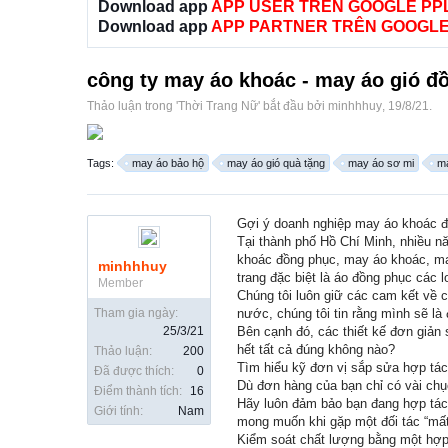
Download app
APP USER TRÊN GOOGLE PP
Download app
APP PARTNER TRÊN GOOGLE
công ty may áo khoác - may áo gió đ
Thảo luận trong '
Thời Trang Nữ
' bắt đầu bởi
minhhhuy
,
19/8/21
.
Tags:
may áo bảo hộ
may áo gió quà tặng
may áo sơ mi
ma
Gợi ý doanh nghiệp may áo khoác đ
Tại thành phố Hồ Chí Minh, nhiều n
khoác đồng phục, may áo khoác, ma
minhhhuy
trang đặc biệt là áo đồng phục các 
Member
Chúng tôi luôn giữ các cam kết về 
Tham gia ngày:
nước, chúng tôi tin rằng mình sẽ là
25/3/21
Bên cạnh đó, các thiết kế đơn giản
hết tất cả đúng không nào?
Thảo luận:
200
Tìm hiểu kỹ đơn vị sắp sửa hợp tác
Đã được thích:
0
Dù đơn hàng của bạn chỉ có vài chục
Điểm thành tích:
16
Hãy luôn đảm bảo bạn đang hợp tác 
Giới tính:
Nam
mong muốn khi gặp một đối tác “mất 
Kiểm soát chất lượng bằng một hợ