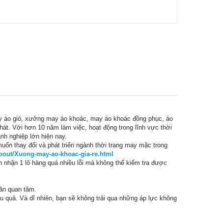
May áo gió, xưởng may áo khoác, may áo khoác đồng phục, áo
t. Với hơn 10 năm làm việc, hoạt động trong lĩnh vực thời
nh nghiệp lớn hiện nay.
uốn thay đổi và phát triển ngành thời trang may mặc trong
bout/Xuong-may-ao-khoac-gia-re.html
 nhận 1 lô hàng quá nhiều lỗi mà không thể kiểm tra được
cần quan tâm.
 quả. Và dĩ nhiên, bạn sẽ không trải qua những áp lực không