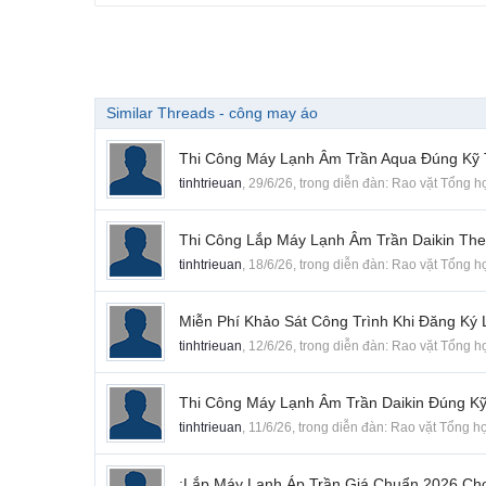
Similar Threads - công may áo
Thi Công Máy Lạnh Âm Trần Aqua Đúng Kỹ 
tinhtrieuan
,
29/6/26
, trong diễn đàn:
Rao vặt Tổng h
Thi Công Lắp Máy Lạnh Âm Trần Daikin Th
tinhtrieuan
,
18/6/26
, trong diễn đàn:
Rao vặt Tổng h
Miễn Phí Khảo Sát Công Trình Khi Đăng Ký
tinhtrieuan
,
12/6/26
, trong diễn đàn:
Rao vặt Tổng h
Thi Công Máy Lạnh Âm Trần Daikin Đúng K
tinhtrieuan
,
11/6/26
, trong diễn đàn:
Rao vặt Tổng h
:Lắp Máy Lạnh Áp Trần Giá Chuẩn 2026 Cho