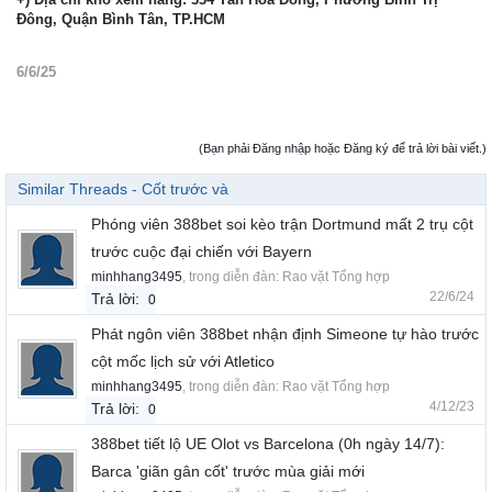
Đông, Quận Bình Tân, TP.HCM
6/6/25
(Bạn phải Đăng nhập hoặc Đăng ký để trả lời bài viết.)
Similar Threads - Cốt trước và
Phóng viên 388bet soi kèo trận Dortmund mất 2 trụ cột
trước cuộc đại chiến với Bayern
minhhang3495
, trong diễn đàn:
Rao vặt Tổng hợp
22/6/24
Trả lời:
0
Phát ngôn viên 388bet nhận định Simeone tự hào trước
cột mốc lịch sử với Atletico
minhhang3495
, trong diễn đàn:
Rao vặt Tổng hợp
4/12/23
Trả lời:
0
388bet tiết lộ UE Olot vs Barcelona (0h ngày 14/7):
Barca 'giãn gân cốt' trước mùa giải mới