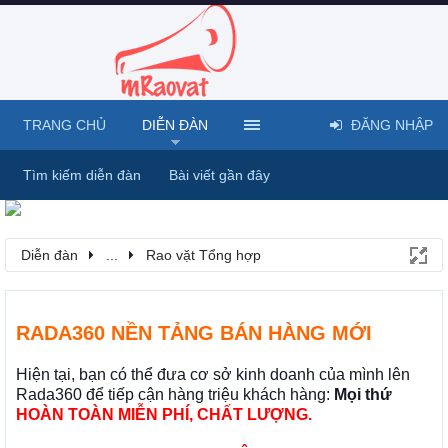
TRANG CHỦ
DIỄN ĐÀN
ĐĂNG NHẬP
Tìm kiếm diễn đàn
Bài viết gần đây
Diễn đàn
...
Rao vặt Tổng hợp
RADA360 NỀN TẢNG BÁN HÀNG MỚI
Hiện tại, bạn có thể đưa cơ sở kinh doanh của mình lên
Rada360 để tiếp cận hàng triệu khách hàng:
Mọi thứ
HOÀN TOÀN MIỄN PHÍ, CHẤT LƯỢNG.