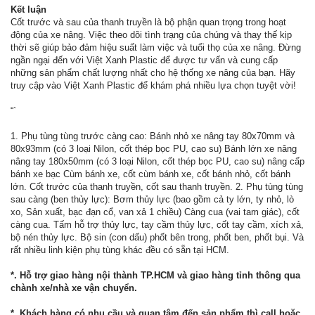
Kết luận
Cốt trước và sau của thanh truyền là bộ phận quan trọng trong hoạt
động của xe nâng. Việc theo dõi tình trạng của chúng và thay thế kịp
thời sẽ giúp bảo đảm hiệu suất làm việc và tuổi thọ của xe nâng. Đừng
ngần ngại đến với Việt Xanh Plastic để được tư vấn và cung cấp
những sản phẩm chất lượng nhất cho hệ thống xe nâng của bạn. Hãy
truy cập vào Việt Xanh Plastic để khám phá nhiều lựa chọn tuyệt vời!
“`
1. Phụ tùng tùng trước càng cao: Bánh nhỏ xe nâng tay 80x70mm và
80x93mm (có 3 loại Nilon, cốt thép bọc PU, cao su) Bánh lớn xe nâng
nâng tay 180x50mm (có 3 loại Nilon, cốt thép bọc PU, cao su) nâng cấp
bánh xe bạc Cùm bánh xe, cốt cùm bánh xe, cốt bánh nhỏ, cốt bánh
lớn. Cốt trước của thanh truyền, cốt sau thanh truyền. 2. Phụ tùng tùng
sau càng (ben thủy lực): Bơm thủy lực (bao gồm cả ty lớn, ty nhỏ, lò
xo, Sản xuất, bạc đạn cổ, van xả 1 chiều) Càng cua (vai tam giác), cốt
càng cua. Tấm hỗ trợ thủy lực, tay cầm thủy lực, cốt tay cầm, xích xả,
bộ nén thủy lực. Bộ sin (con dấu) phốt bên trong, phốt ben, phốt bụi. Và
rất nhiều linh kiện phụ tùng khác đều có sẵn tại HCM.
*. Hỗ trợ giao hàng nội thành TP.HCM và giao hàng tỉnh thông qua
chành xe/nhà xe vận chuyển.
*. Khách hàng có nhu cầu và quan tâm đến sản phẩm thì call hoặc