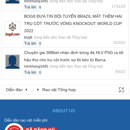
minhhang3495
, trong diễn đàn:
Rao vặt Tổng hợp
17/11/23
Trả lời:
0
BOG8 ĐƯA TIN ĐỘI TUYỂN BRAZIL MẤT THÊM HAI
TRỤ CỘT TRƯỚC VÒNG KNOCKOUT WORLD CUP
2022
bog8
, trong diễn đàn:
Rao vặt Tổng hợp
5/12/22
Trả lời:
0
Chuyên gia 388bet nhận định bóng đá HLV PSG ra tối
hậu thư cho trụ cột trước sự lôi kéo từ Barca
minhhang3495
, trong diễn đàn:
Rao vặt Tổng hợp
8/3/22
Trả lời:
0
Diễn đàn
...
Rao vặt Tổng hợp
ABOUT US
Diễn đàn rao vặt miễn phí