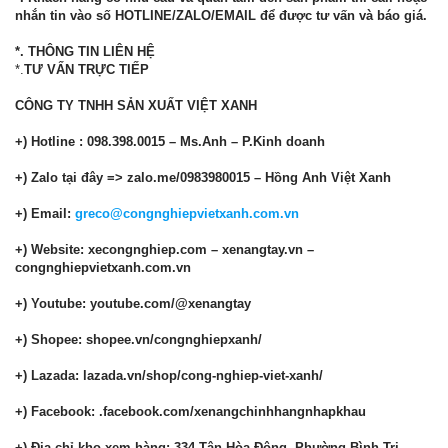
nhắn tin vào số HOTLINE/ZALO/EMAIL để được tư vấn và báo giá.
*. THÔNG TIN LIÊN HỆ
*.
TƯ VẤN TRỰC TIẾP
CÔNG TY TNHH SẢN XUẤT VIỆT XANH
+) Hotline : 098.398.0015 – Ms.Anh – P.Kinh doanh
+) Zalo tại đây => zalo.me/0983980015 – Hồng Anh Việt Xanh
+) Email:
greco@congnghiepvietxanh.com.vn
+) Website: xecongnghiep.com – xenangtay.vn –
congnghiepvietxanh.com.vn
+) Youtube: youtube.com/@xenangtay
+) Shopee: shopee.vn/congnghiepxanh/
+) Lazada: lazada.vn/shop/cong-nghiep-viet-xanh/
+) Facebook: .facebook.com/xenangchinhhangnhapkhau
+) Địa chỉ kho xem hàng: 334 Tân Hòa Đông, Phường Bình Trị