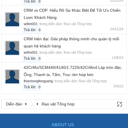
25/11/24
Trả lời:
0
CRM vs CDP: Hiểu Rõ Sự Khác Biệt Để Tối Ưu Chiến
Lược Khách Hàng
wifim001
, trong diễn đàn:
Rao vặt Tổng hợp
24/11/24
Trả lời:
0
CRM hiện đại: Giải pháp thông minh cho quản lý mối
quan hệ khách hàng
wifim001
, trong diễn đàn:
Rao vặt Tổng hợp
14/9/24
Trả lời:
0
42CrMo/SCM440/4140/1.7225/42CrMo4 Láp tròn đặc,
Ống, Thanh la, Tấm, Trục rèn hợp kim
thienlongfengyang
, trong diễn đàn:
Rao vặt Tổng hợp
5/4/22
Trả lời:
0
Diễn đàn
...
Rao vặt Tổng hợp
ABOUT US