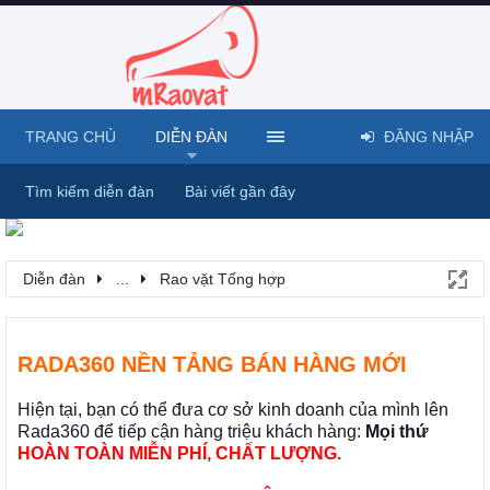
TRANG CHỦ
DIỄN ĐÀN
ĐĂNG NHẬP
Tìm kiếm diễn đàn
Bài viết gần đây
Diễn đàn
...
Rao vặt Tổng hợp
RADA360 NỀN TẢNG BÁN HÀNG MỚI
Hiện tại, bạn có thể đưa cơ sở kinh doanh của mình lên
Rada360 để tiếp cận hàng triệu khách hàng:
Mọi thứ
HOÀN TOÀN MIỄN PHÍ, CHẤT LƯỢNG.