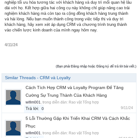
nghiệp tối ưu hóa tương tác với khách hàng và duy trì mối quan hệ lâu
dài với họ. Kết hợp giữa hai công cụ này không chỉ giúp nâng cao trải
nghiệm khách hàng mà còn tạo ra cộng đồng khách hàng trung thành
và hài lòng. Nếu bạn muốn thành công trong việc tiếp thị và duy trì
khách hàng, hãy xem xét áp dụng CRM và chương trình trung thành
vào chiến lược kinh doanh của mình ngay hôm nay.
4/11/24
(Bạn phải Đăng nhập hoặc Đăng ký để trả lời bài viết.)
Similar Threads - CRM và Loyalty
Cách Tích Hợp CRM và Loyalty Program Để Tăng
Cường Sự Trung Thành Của Khách Hàng
wifim001
, trong diễn đàn:
Rao vặt Tổng hợp
9/11/24
Trả lời:
0
5 Lỗi Thường Gặp Khi Triển Khai CRM Và Cách Khắc
Phục
wifim001
, trong diễn đàn:
Rao vặt Tổng hợp