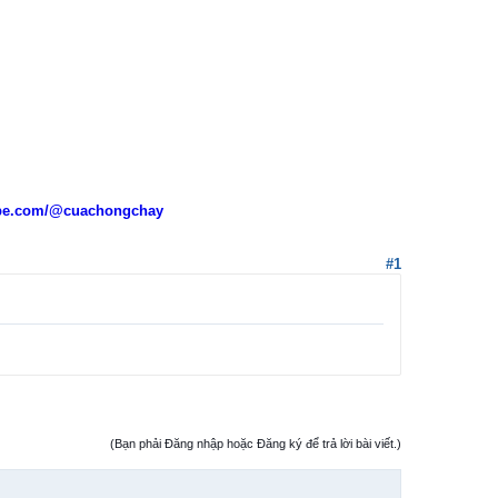
ube.com/@cuachongchay
#1
(Bạn phải Đăng nhập hoặc Đăng ký để trả lời bài viết.)