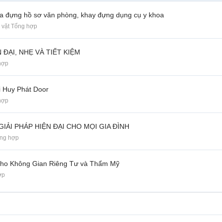
a đựng hồ sơ văn phòng, khay đựng dụng cụ y khoa
 vặt Tổng hợp
ĐẠI, NHẸ VÀ TIẾT KIỆM
hợp
i Huy Phát Door
hợp
ẢI PHÁP HIỆN ĐẠI CHO MỌI GIA ĐÌNH
ổng hợp
Cho Không Gian Riêng Tư và Thẩm Mỹ
ợp