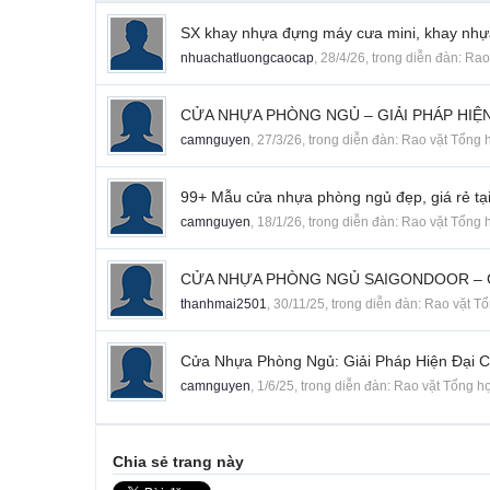
SX khay nhựa đựng máy cưa mini, khay nhự
nhuachatluongcaocap
,
28/4/26
, trong diễn đàn:
Rao
CỬA NHỰA PHÒNG NGỦ – GIẢI PHÁP HIỆN 
camnguyen
,
27/3/26
, trong diễn đàn:
Rao vặt Tổng 
99+ Mẫu cửa nhựa phòng ngủ đẹp, giá rẻ tạ
camnguyen
,
18/1/26
, trong diễn đàn:
Rao vặt Tổng 
CỬA NHỰA PHÒNG NGỦ SAIGONDOOR – GI
thanhmai2501
,
30/11/25
, trong diễn đàn:
Rao vặt T
Cửa Nhựa Phòng Ngủ: Giải Pháp Hiện Đại 
camnguyen
,
1/6/25
, trong diễn đàn:
Rao vặt Tổng h
Chia sẻ trang này