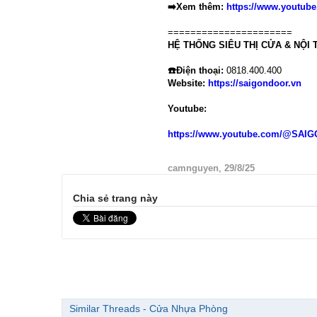
➡️Xem thêm:
https://www.youtub
======================
HỆ THỐNG SIÊU THỊ CỬA & NỘI
☎️Điện thoại:
0818.400.400
Website:
https://saigondoor.vn
Youtube:
https://www.youtube.com/@SA
camnguyen
,
29/8/25
Chia sẻ trang này
Similar Threads - Cửa Nhựa Phòng