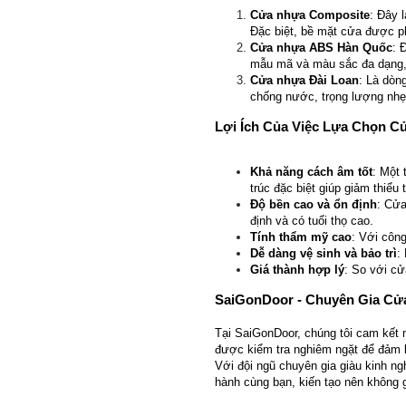
Cửa nhựa Composite
: Đây 
Đặc biệt, bề mặt cửa được ph
Cửa nhựa ABS Hàn Quốc
: 
mẫu mã và màu sắc đa dạng, p
Cửa nhựa Đài Loan
: Là dòn
chống nước, trọng lượng nhẹ 
Lợi Ích Của Việc Lựa Chọn 
Khả năng cách âm tốt
: Một
trúc đặc biệt giúp giảm thiểu
Độ bền cao và ổn định
: Cửa
định và có tuổi thọ cao.
Tính thẩm mỹ cao
: Với công
Dễ dàng vệ sinh và bảo trì
:
Giá thành hợp lý
: So với cử
SaiGonDoor - Chuyên Gia Cửa
Tại SaiGonDoor, chúng tôi cam kết
được kiểm tra nghiêm ngặt để đảm b
Với đội ngũ chuyên gia giàu kinh n
hành cùng bạn, kiến tạo nên không g