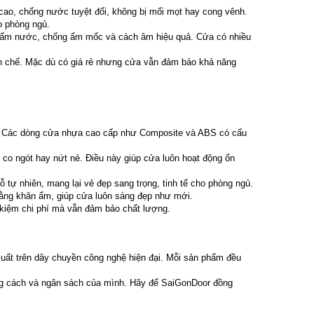
cao, chống nước tuyệt đối, không bị mối mọt hay cong vênh.
o phòng ngủ.
hấm nước, chống ẩm mốc và cách âm hiệu quả. Cửa có nhiều
ạn chế. Mặc dù có giá rẻ nhưng cửa vẫn đảm bảo khả năng
m. Các dòng cửa nhựa cao cấp như Composite và ABS có cấu
 co ngót hay nứt nẻ. Điều này giúp cửa luôn hoạt động ổn
 tự nhiên, mang lại vẻ đẹp sang trọng, tinh tế cho phòng ngủ.
bằng khăn ẩm, giúp cửa luôn sáng đẹp như mới.
t kiệm chi phí mà vẫn đảm bảo chất lượng.
ất trên dây chuyền công nghệ hiện đại. Mỗi sản phẩm đều
ong cách và ngân sách của mình. Hãy để SaiGonDoor đồng