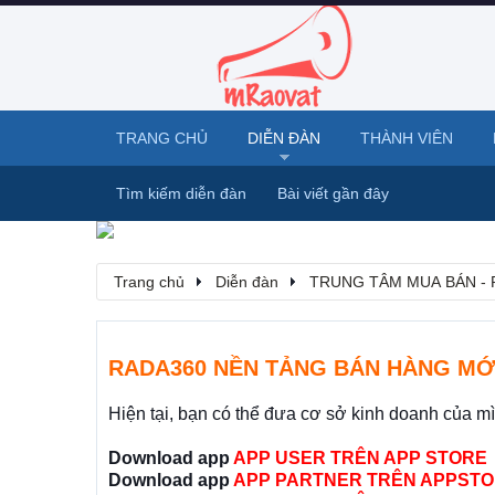
TRANG CHỦ
DIỄN ĐÀN
THÀNH VIÊN
Tìm kiếm diễn đàn
Bài viết gần đây
Trang chủ
Diễn đàn
TRUNG TÂM MUA BÁN - 
RADA360 NỀN TẢNG BÁN HÀNG MỚ
Hiện tại, bạn có thể đưa cơ sở kinh doanh của m
Download app
APP USER TRÊN APP STORE
Download app
APP PARTNER TRÊN APPSTO