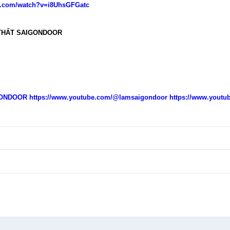
e.com/watch?v=i8UhsGFGatc
 THẤT SAIGONDOOR
IGONDOOR
https://www.youtube.com/@lamsaigondoor
https://www.yout