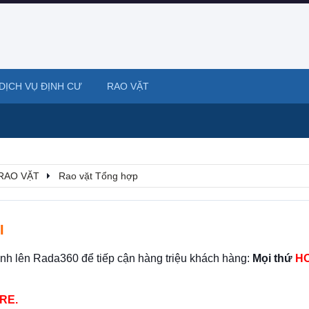
DỊCH VỤ ĐỊNH CƯ
RAO VẶT
RAO VẶT
Rao vặt Tổng hợp
I
ình lên Rada360 để tiếp cận hàng triệu khách hàng:
Mọi thứ
HO
RE.