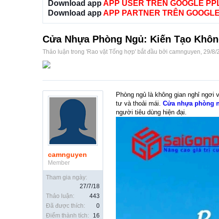
Download app
APP USER TRÊN GOOGLE PP
Download app
APP PARTNER TRÊN GOOGLE
Cửa Nhựa Phòng Ngủ: Kiến Tạo Không
Thảo luận trong '
Rao vặt Tổng hợp
' bắt đầu bởi
camnguyen
,
29/8/
Phòng ngủ là không gian nghỉ ngơi v
tư và thoải mái.
Cửa nhựa phòng 
người tiêu dùng hiện đại.
camnguyen
Member
Tham gia ngày:
27/7/18
Thảo luận:
443
Đã được thích:
0
Điểm thành tích:
16