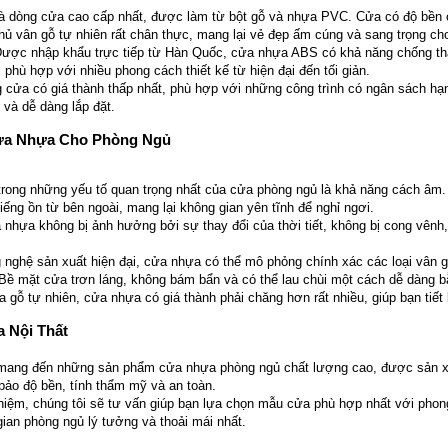
là dòng cửa cao cấp nhất, được làm từ bột gỗ và nhựa PVC. Cửa có độ bền 
ủ vân gỗ tự nhiên rất chân thực, mang lại vẻ đẹp ấm cúng và sang trọng ch
Được nhập khẩu trực tiếp từ Hàn Quốc, cửa nhựa ABS có khả năng chống t
hù hợp với nhiều phong cách thiết kế từ hiện đại đến tối giản.
g cửa có giá thành thấp nhất, phù hợp với những công trình có ngân sách h
và dễ dàng lắp đặt.
Cửa Nhựa Cho Phòng Ngủ
 trong những yếu tố quan trọng nhất của cửa phòng ngủ là khả năng cách â
 tiếng ồn từ bên ngoài, mang lại không gian yên tĩnh để nghỉ ngơi.
 nhựa không bị ảnh hưởng bởi sự thay đổi của thời tiết, không bị cong vênh,
 nghệ sản xuất hiện đại, cửa nhựa có thể mô phỏng chính xác các loại vân gỗ
 Bề mặt cửa trơn láng, không bám bẩn và có thể lau chùi một cách dễ dàng 
a gỗ tự nhiên, cửa nhựa có giá thành phải chăng hơn rất nhiều, giúp bạn tiế
 Nội Thất
 mang đến những sản phẩm cửa nhựa phòng ngủ chất lượng cao, được sản xu
ảo độ bền, tính thẩm mỹ và an toàn.
ghiệm, chúng tôi sẽ tư vấn giúp bạn lựa chọn mẫu cửa phù hợp nhất với ph
ian phòng ngủ lý tưởng và thoải mái nhất.