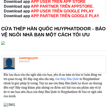
Download app
APP USER TRÊN APP STORE
Download app
APP PARTNER TRÊN APPSTORE.
Download app
APP USER TRÊN GOOGLE PPLAY
Download app
APP PARTNER TRÊN GOOGLE PLAY.
CỬA THÉP HÀN QUỐC HUYPHATDOOR - BẢO
VỆ NGÔI NHÀ BẠN MỘT CÁCH TỐI ƯU
camnguyen
Member
Khi lựa chọn cửa cho ngôi nhà của bạn, yếu tố an toàn và bảo vệ luôn đóng vai
trò quan trọng. Để đáp ứng nhu cầu này,
cửa thép Hàn Quốc
từ Huyphatdoor
chính là giải pháp lý tưởng. Vậy tại sao cửa thép Hàn Quốc lại được ưa chuộng
đến vậy? Hãy cùng khám phá những ưu điểm nổi bật của sản phẩm này và lý
do vì sao bạn nên chọn cửa thép Hàn Quốc từ Huyphatdoor để bảo vệ ngôi nhà
của mình.