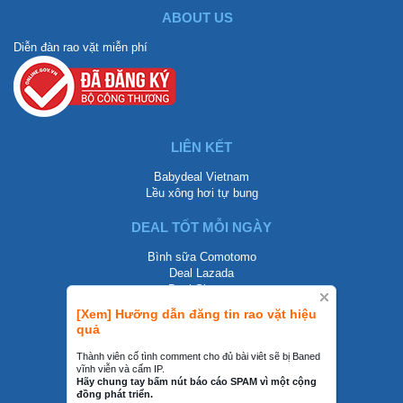
ABOUT US
Diễn đàn rao vặt miễn phí
LIÊN KẾT
Babydeal Vietnam
Lều xông hơi tự bung
DEAL TỐT MỖI NGÀY
Bình sữa Comotomo
Deal Lazada
Deal Shopee
[Xem] Hưỡng dẫn đăng tin rao vặt hiệu
LIÊN HỆ
quả
0858002468
Thành viên cố tình comment cho đủ bài viêt sẽ bị Baned
vĩnh viễn và cấm IP.
contact@mraovat.vn
Hãy chung tay bấm nút báo cáo SPAM vì một cộng
đồng phát triển.
mraovat.vn