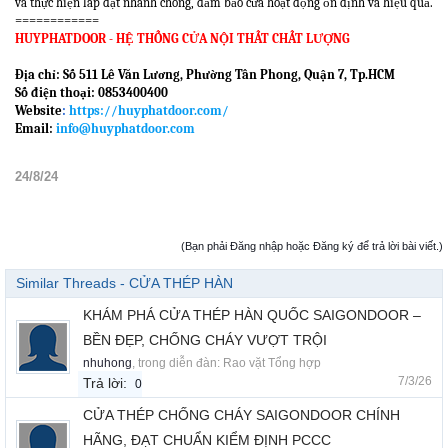
và thực hiện lắp đặt nhanh chóng, đảm bảo cửa hoạt động ổn định và hiệu quả.
============
HUYPHATDOOR - HỆ THỐNG CỬA NỘI THẤT CHẤT LƯỢNG
Địa chỉ: Số 511 Lê Văn Lương, Phường Tân Phong, Quận 7, Tp.HCM
Số điện thoại: 0853400400
Website
:
https://huyphatdoor.com/
Email:
info@huyphatdoor.com
24/8/24
(Bạn phải Đăng nhập hoặc Đăng ký để trả lời bài viết.)
Similar Threads - CỬA THÉP HÀN
KHÁM PHÁ CỬA THÉP HÀN QUỐC SAIGONDOOR –
BỀN ĐẸP, CHỐNG CHÁY VƯỢT TRỘI
nhuhong
, trong diễn đàn:
Rao vặt Tổng hợp
7/3/26
Trả lời:
0
CỬA THÉP CHỐNG CHÁY SAIGONDOOR CHÍNH
HÃNG, ĐẠT CHUẨN KIỂM ĐỊNH PCCC