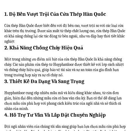
1. Độ Bền Vượt Trội Của Cửa Thép Hàn Quốc
Cửa thép Hàn Quốc được biết đến với độ bền cao, vượt trội so với các loại cửa
khác trên thị trường. Được sản xuất từ thép chất lượng cao, cửa thép Hàn Quốc
có khả năng chống lại các tác động từ bên ngoài, như va đập hay thời tiết khắc
nghiệt
2. Khả Năng Chống Cháy Hiệu Quả
Một trong những ưu điểm nổi bật của cửa thép Hàn Quốc là khả năng chống
cháy. Các sản phẩm cửa thép từ Huyphatdoor được thiết kế với lớp cách nhiệt
và chống cháy hiệu quả, giúp bảo vệ tài sản và sự an toàn của gia đình bạn
trong trường hợp xảy ra sự cố cháy nổ.
3. Thiết Kế Đa Dạng Và Sang Trọng
Huyphatdoor cung cấp nhiều mẫu mã và kiểu dáng khác nhau, từ cửa đơn
giản, hiện đại đến những mẫu cửa có hoa văn cầu kỳ. Bạn có thể dễ dàng lựa
chọn mẫu cửa phù hợp với phong cách kiến trúc của ngôi nhà và sở thích cá
nhân của mình.
4. Hỗ Trợ Tư Vấn Và Lắp Đặt Chuyên Nghiệp
Đội ngũ nhân viên của chúng tôi sẵn sàng giúp bạn lựa chọn mẫu cửa phù hợp