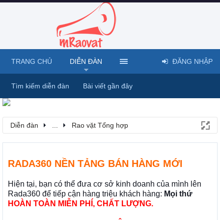
TRANG CHỦ
DIỄN ĐÀN
ĐĂNG NHẬP
Tìm kiếm diễn đàn
Bài viết gần đây
Diễn đàn
...
Rao vặt Tổng hợp
RADA360 NỀN TẢNG BÁN HÀNG MỚI
Hiện tại, bạn có thể đưa cơ sở kinh doanh của mình lên
Rada360 để tiếp cận hàng triệu khách hàng:
Mọi thứ
HOÀN TOÀN MIỄN PHÍ, CHẤT LƯỢNG.