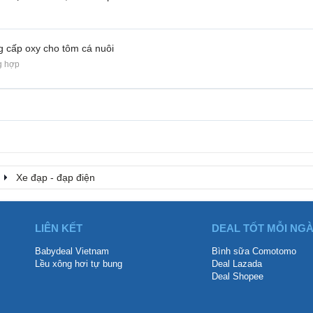
g cấp oxy cho tôm cá nuôi
g hợp
Xe đạp - đạp điện
LIÊN KẾT
DEAL TỐT MỖI NG
Babydeal Vietnam
Bình sữa Comotomo
Lều xông hơi tự bung
Deal Lazada
Deal Shopee