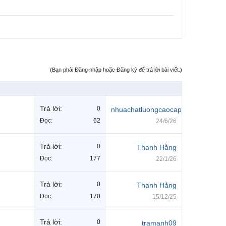
(Bạn phải Đăng nhập hoặc Đăng ký để trả lời bài viết.)
Trả lời:
0
nhuachatluongcaocap
Đọc:
62
24/6/26
Trả lời:
0
Thanh Hằng
Đọc:
177
22/1/26
Trả lời:
0
Thanh Hằng
Đọc:
170
15/12/25
Trả lời:
0
tramanh09