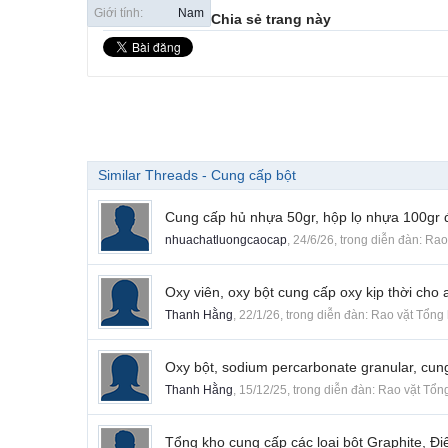
Giới tính:
Nam
Chia sẻ trang này
Similar Threads - Cung cấp bột
Cung cấp hủ nhựa 50gr, hộp lọ nhựa 100gr
nhuachatluongcaocap
,
24/6/26
, trong diễn đàn:
Rao
Oxy viên, oxy bột cung cấp oxy kịp thời ch
Thanh Hằng
,
22/1/26
, trong diễn đàn:
Rao vặt Tổng
Oxy bột, sodium percarbonate granular, cun
Thanh Hằng
,
15/12/25
, trong diễn đàn:
Rao vặt Tổn
Tổng kho cung cấp các loại bột Graphite, Đi