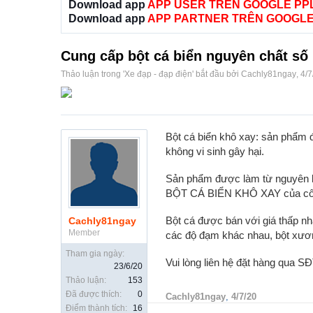
Download app
APP USER TRÊN GOOGLE PP
Download app
APP PARTNER TRÊN GOOGLE
Cung cấp bột cá biển nguyên chất s
Thảo luận trong '
Xe đạp - đạp điện
' bắt đầu bởi
Cachly81ngay
,
4/7
Bột cá biển khô xay: sản phẩm 
không vi sinh gây hại.
Sản phẩm được làm từ nguyên liệ
BỘT CÁ BIỂN KHÔ XAY của công t
Bột cá được bán với giá thấp nh
Cachly81ngay
Member
các độ đạm khác nhau, bột xương
Tham gia ngày:
Vui lòng liên hệ đặt hàng qua 
23/6/20
Thảo luận:
153
Đã được thích:
0
Cachly81ngay
,
4/7/20
Điểm thành tích:
16