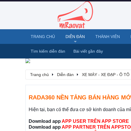
TRANG CHỦ
DIỄN ĐÀN
THÀNH VIÊN
Tìm kiếm diễn đàn
Bài viết gần đây
Trang chủ
Diễn đàn
XE MÁY - XE ĐẠP - Ô TÔ
RADA360 NỀN TẢNG BÁN HÀNG MỚ
Hiện tại, bạn có thể đưa cơ sở kinh doanh của m
Download app
APP USER TRÊN APP STORE
Download app
APP PARTNER TRÊN APPSTO