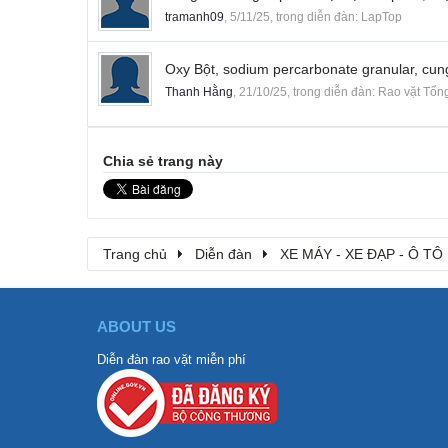
tramanh09
,
5/11/25
, trong diễn đàn:
LapTop
Oxy Bột, sodium percarbonate granular, cun
Thanh Hằng
,
21/10/25
, trong diễn đàn:
Rao vặt Tổn
Chia sẻ trang này
Trang chủ
Diễn đàn
XE MÁY - XE ĐẠP - Ô TÔ
ABOUT US
Diễn đàn rao vặt miễn phí