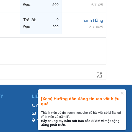
Đọc:
500
5/11/25
Trả lời:
0
Thanh Hằng
Đọc:
209
21/10/25
ÀY
LIÊN HỆ
[Xem] Hưỡng dẫn đăng tin rao vặt hiệu
quả
0858002468
Thành viên cố tình comment cho đủ bài viêt sẽ bị Baned
contact@mraovat.vn
vĩnh viễn và cấm IP.
mraovat.vn
Hãy chung tay bấm nút báo cáo SPAM vì một cộng
đồng phát triển.