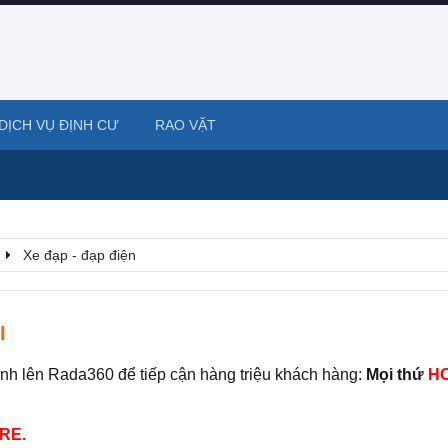
DỊCH VỤ ĐỊNH CƯ
RAO VẶT
Xe đạp - đạp điện
I
ình lên Rada360 để tiếp cận hàng triệu khách hàng:
Mọi thứ
HO
RE.