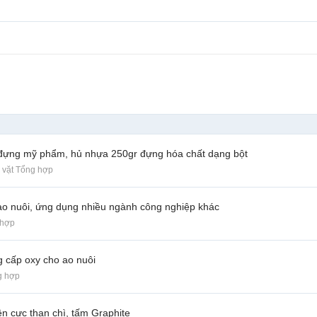
 đựng mỹ phẩm, hủ nhựa 250gr đựng hóa chất dạng bột
 vặt Tổng hợp
o ao nuôi, ứng dụng nhiều ngành công nghiệp khác
 hợp
g cấp oxy cho ao nuôi
g hợp
ện cực than chì, tấm Graphite