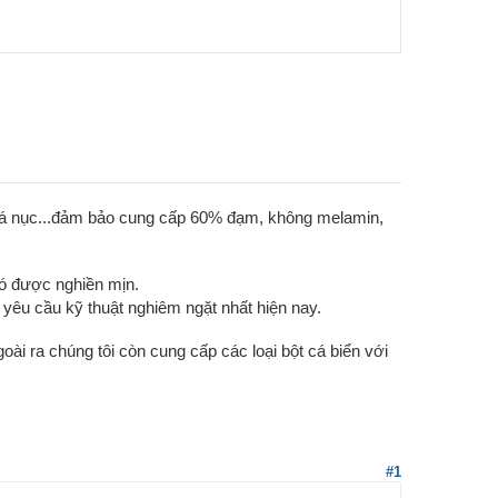
 cá nục...đảm bảo cung cấp 60% đạm, không melamin,
đó được nghiền mịn.
êu cầu kỹ thuật nghiêm ngặt nhất hiện nay.
ài ra chúng tôi còn cung cấp các loại bột cá biển với
#1