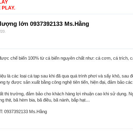
LAY
 PLAY.
ố lượng lớn 0937392133 Ms.Hằng
/20
.
được chế biến 100% từ cá biển nguyên chất như: cá cơm, cá trích,
u là các loại cá tạp sau khi đã qua quá trình phơi và sấy khô, sau 
y được sản xuất bằng công nghệ tiên tiến, hiện đại, đảm bảo các y
ất thị trường, đảm bảo cho khách hàng lợi nhuận cao khi sử dụng. Ngo
 thịt, bã hèm bia, bã điều, bã nành, bắp hạt…
SĐT: 0937392133 Ms.Hằng