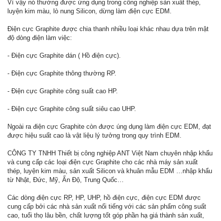
Vì vậy nó thường được ứng dụng trong công nghiệp sản xuất thép,
luyện kim màu, lò nung Silicon, dừng làm điện cực EDM.
Điện cực Graphite được chia thanh nhiều loại khác nhau dựa trên mật
độ dòng điện làm việc:
- Điện cực Graphite dán ( Hồ điện cực).
- Điện cực Graphite thông thường RP.
- Điện cực Graphite công suất cao HP.
- Điện cực Graphite công suất siêu cao UHP.
Ngoài ra điện cực Graphite còn được úng dụng làm điện cực EDM, đạt
được hiệu suất cao là vật liệu lý tưởng trong quy trình EDM.
CÔNG TY TNHH Thiết bị công nghiệp ANT Việt Nam chuyên nhập khẩu
và cung cấp các loại điện cực Graphite cho các nhà máy sản xuất
thép, luyện kim màu, sản xuất Silicon và khuân mẫu EDM …nhập khẩu
từ Nhật, Đức, Mỹ, Ấn Độ, Trung Quốc…
Các dòng điện cực RP, HP, UHP, hồ điện cực, điện cực EDM được
cung cấp bởi các nhà sản xuất nổi tiếng với các sản phẩm công suất
cao, tuổi thọ lâu bền, chất lượng tốt góp phần hạ giá thành sản xuất,