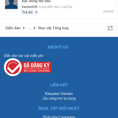
bạc đồng tiết dầu
tramanh09
, trong diễn đàn:
LapTop
18/4/26
Trả lời:
0
Diễn đàn
...
Rao vặt Tổng hợp
ABOUT US
Diễn đàn rao vặt miễn phí
LIÊN KẾT
Babydeal Vietnam
Lều xông hơi tự bung
DEAL TỐT MỖI NGÀY
Bình sữa Comotomo