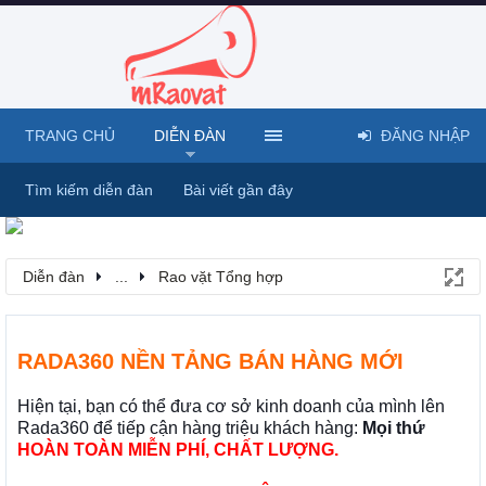
TRANG CHỦ
DIỄN ĐÀN
ĐĂNG NHẬP
Tìm kiếm diễn đàn
Bài viết gần đây
Diễn đàn
...
Rao vặt Tổng hợp
RADA360 NỀN TẢNG BÁN HÀNG MỚI
Hiện tại, bạn có thể đưa cơ sở kinh doanh của mình lên
Rada360 để tiếp cận hàng triệu khách hàng:
Mọi thứ
HOÀN TOÀN MIỄN PHÍ, CHẤT LƯỢNG.