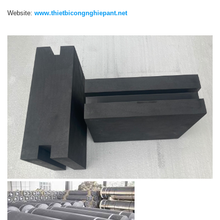
Website:
www.thietbicongnghiepant.net