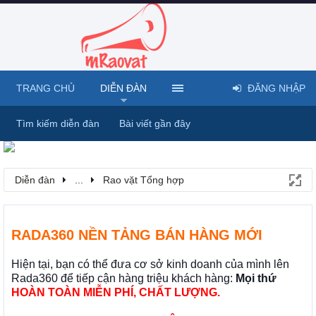
TRANG CHỦ
DIỄN ĐÀN
ĐĂNG NHẬP
Tìm kiếm diễn đàn
Bài viết gần đây
Diễn đàn
...
Rao vặt Tổng hợp
RADA360 NỀN TẢNG BÁN HÀNG MỚI
Hiện tại, bạn có thể đưa cơ sở kinh doanh của mình lên
Rada360 để tiếp cận hàng triệu khách hàng:
Mọi thứ
HOÀN TOÀN MIỄN PHÍ, CHẤT LƯỢNG.