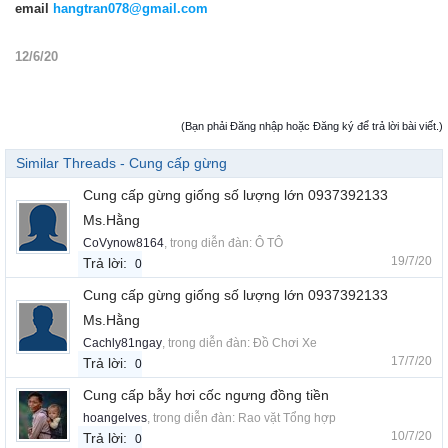
email
hangtran078@gmail.com
12/6/20
(Bạn phải Đăng nhập hoặc Đăng ký để trả lời bài viết.)
Similar Threads - Cung cấp gừng
Cung cấp gừng giống số lượng lớn 0937392133
Ms.Hằng
CoVynow8164
, trong diễn đàn:
Ô TÔ
19/7/20
Trả lời:
0
Cung cấp gừng giống số lượng lớn 0937392133
Ms.Hằng
Cachly81ngay
, trong diễn đàn:
Đồ Chơi Xe
17/7/20
Trả lời:
0
Cung cấp bẫy hơi cốc ngưng đồng tiền
hoangelves
, trong diễn đàn:
Rao vặt Tổng hợp
10/7/20
Trả lời:
0