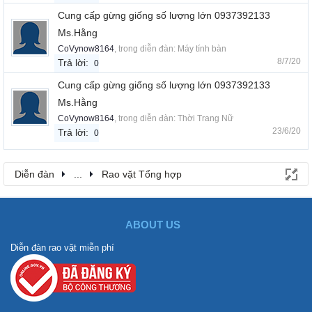
Cung cấp gừng giống số lượng lớn 0937392133
Ms.Hằng
CoVynow8164
, trong diễn đàn:
Máy tính bàn
8/7/20
Trả lời:
0
Cung cấp gừng giống số lượng lớn 0937392133
Ms.Hằng
CoVynow8164
, trong diễn đàn:
Thời Trang Nữ
23/6/20
Trả lời:
0
Diễn đàn
...
Rao vặt Tổng hợp
ABOUT US
Diễn đàn rao vặt miễn phí