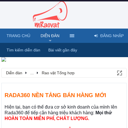
TRANG CHỦ
DIỄN ĐÀN
ĐĂNG NHẬP
Tìm kiếm diễn đàn
Bài viết gần đây
Diễn đàn
...
Rao vặt Tổng hợp
RADA360 NỀN TẢNG BÁN HÀNG MỚI
Hiện tại, bạn có thể đưa cơ sở kinh doanh của mình lên
Rada360 để tiếp cận hàng triệu khách hàng:
Mọi thứ
HOÀN TOÀN MIỄN PHÍ, CHẤT LƯỢNG.