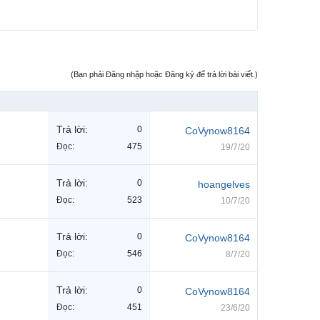
(Bạn phải Đăng nhập hoặc Đăng ký để trả lời bài viết.)
Trả lời:
0
CoVynow8164
Đọc:
475
19/7/20
Trả lời:
0
hoangelves
Đọc:
523
10/7/20
Trả lời:
0
CoVynow8164
Đọc:
546
8/7/20
Trả lời:
0
CoVynow8164
Đọc:
451
23/6/20