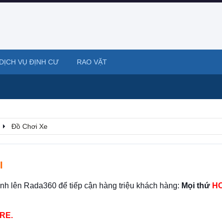
DỊCH VỤ ĐỊNH CƯ
RAO VẶT
Đồ Chơi Xe
I
ình lên Rada360 để tiếp cận hàng triệu khách hàng:
Mọi thứ
HO
RE.