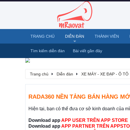
TRANG CHỦ
DIỄN ĐÀN
THÀNH VIÊN
Tìm kiếm diễn đàn
Bài viết gần đây
Trang chủ
Diễn đàn
XE MÁY - XE ĐẠP - Ô TÔ
RADA360 NỀN TẢNG BÁN HÀNG MỚ
Hiện tại, bạn có thể đưa cơ sở kinh doanh của m
Download app
APP USER TRÊN APP STORE
Download app
APP PARTNER TRÊN APPSTO