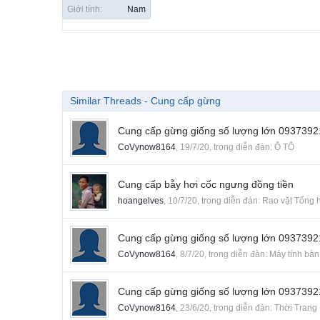
Giới tính:
Nam
Similar Threads - Cung cấp gừng
Cung cấp gừng giống số lượng lớn 093739
CoVynow8164
,
19/7/20
, trong diễn đàn:
Ô TÔ
Cung cấp bẫy hơi cốc ngưng đồng tiền
hoangelves
,
10/7/20
, trong diễn đàn:
Rao vặt Tổng 
Cung cấp gừng giống số lượng lớn 093739
CoVynow8164
,
8/7/20
, trong diễn đàn:
Máy tính bàn
Cung cấp gừng giống số lượng lớn 093739
CoVynow8164
,
23/6/20
, trong diễn đàn:
Thời Trang