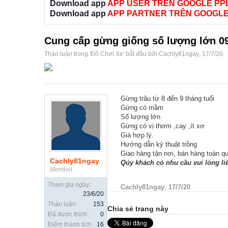
Download app
APP USER TRÊN GOOGLE PP
Download app
APP PARTNER TRÊN GOOGLE
Cung cấp gừng giống số lượng lớn 
Thảo luận trong '
Đồ Chơi Xe
' bắt đầu bởi
Cachly81ngay
,
17/7/20
.
Gừng trâu từ 8 đến 9 tháng tuổi
Gừng có mầm
Số lượng lớn
Gừng có vị thơm ,cay ,ít xơ
Giá hợp lý.
Hướng dẫn kỷ thuật trồng
Giao hàng tận nơi, bán hàng toàn q
Cachly81ngay
Qúy khách có nhu cầu vui lòng li
Member
Tham gia ngày:
Cachly81ngay
,
17/7/20
23/6/20
Thảo luận:
153
Chia sẻ trang này
Đã được thích:
0
Điểm thành tích:
16