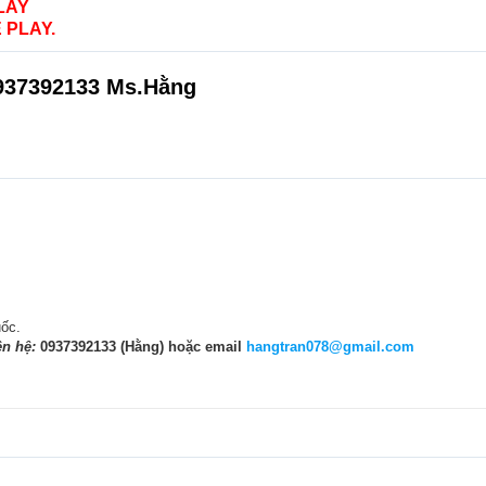
LAY
 PLAY.
0937392133 Ms.Hằng
uốc.
ên hệ:
0937392133 (Hằng) hoặc email
hangtran078@gmail.com