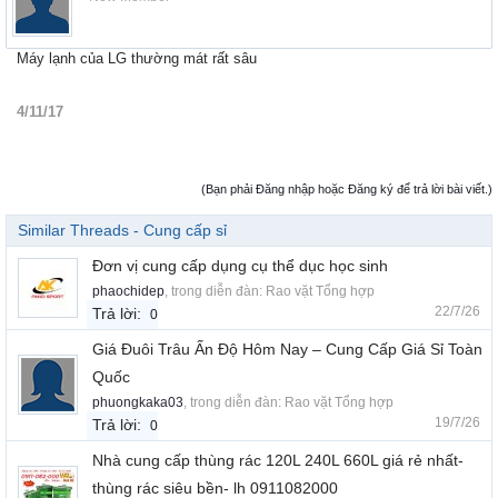
Máy lạnh của LG thường mát rất sâu
4/11/17
(Bạn phải Đăng nhập hoặc Đăng ký để trả lời bài viết.)
Similar Threads - Cung cấp sỉ
Đơn vị cung cấp dụng cụ thể dục học sinh
phaochidep
, trong diễn đàn:
Rao vặt Tổng hợp
22/7/26
Trả lời:
0
Giá Đuôi Trâu Ấn Độ Hôm Nay – Cung Cấp Giá Sỉ Toàn
Quốc
phuongkaka03
, trong diễn đàn:
Rao vặt Tổng hợp
19/7/26
Trả lời:
0
Nhà cung cấp thùng rác 120L 240L 660L giá rẻ nhất-
thùng rác siêu bền- lh 0911082000