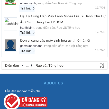
nhienhuynh
, trong diễn đàn:
Rao vặt Tổng hợp
17/7/26
Trả lời:
0
Đại Lý Cung Cấp Máy Lạnh Midea Giá Sỉ Dành Cho Dự
Án Chính Hãng Tại TP.HCM
tranthibinh
, trong diễn đàn:
Rao vặt Tổng hợp
17/7/26
Trả lời:
0
Đơn vị cung cấp máy sinh hóa uy tín ở hà nội
gomsubaokhanh
, trong diễn đàn:
Rao vặt Tổng hợp
14/7/26
Trả lời:
0
Diễn đàn
...
Rao vặt Tổng hợp
ABOUT US
Diễn đàn rao vặt miễn phí