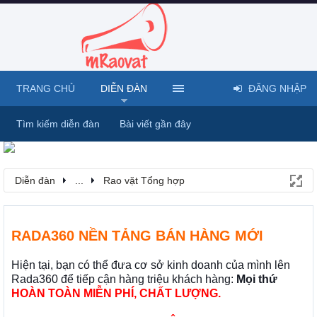
TRANG CHỦ
DIỄN ĐÀN
ĐĂNG NHẬP
Tìm kiếm diễn đàn
Bài viết gần đây
Diễn đàn
...
Rao vặt Tổng hợp
RADA360 NỀN TẢNG BÁN HÀNG MỚI
Hiện tại, bạn có thể đưa cơ sở kinh doanh của mình lên
Rada360 để tiếp cận hàng triệu khách hàng:
Mọi thứ
HOÀN TOÀN MIỄN PHÍ, CHẤT LƯỢNG.