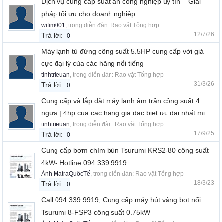
Dịch vụ cung cấp suất ăn công nghiệp uy tín – Giải
pháp tối ưu cho doanh nghiệp
wifim001
, trong diễn đàn:
Rao vặt Tổng hợp
12/7/26
Trả lời:
0
Máy lạnh tủ đứng công suất 5.5HP cung cấp với giá
cực đại lý của các hãng nổi tiếng
tinhtrieuan
, trong diễn đàn:
Rao vặt Tổng hợp
31/3/26
Trả lời:
0
Cung cấp và lắp đặt máy lạnh âm trần công suất 4
ngựa | 4hp của các hãng giá đặc biệt ưu đãi nhất mi
tinhtrieuan
, trong diễn đàn:
Rao vặt Tổng hợp
17/9/25
Trả lời:
0
Cung cấp bơm chìm bùn Tsurumi KRS2-80 công suất
4kW- Hotline 094 339 9919
Ánh MatraQuôcTế
, trong diễn đàn:
Rao vặt Tổng hợp
18/3/23
Trả lời:
0
Call 094 339 9919, Cung cấp máy hút váng bọt nổi
Tsurumi 8-FSP3 công suất 0.75kW