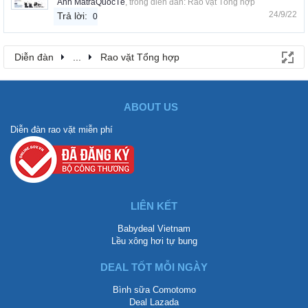
Ánh MatraQuôcTế
, trong diễn đàn:
Rao vặt Tổng hợp
24/9/22
Trả lời:
0
Diễn đàn
...
Rao vặt Tổng hợp
ABOUT US
Diễn đàn rao vặt miễn phí
LIÊN KẾT
Babydeal Vietnam
Lều xông hơi tự bung
DEAL TỐT MỖI NGÀY
Bình sữa Comotomo
Deal Lazada