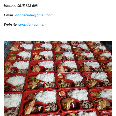
Hotline: 0915 898 908
Email:
donbaclieu@gmail.com
Website:
www.don.com.vn