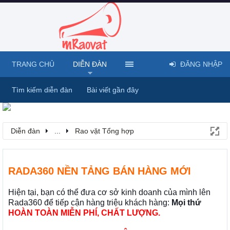
TRANG CHỦ
DIỄN ĐÀN
ĐĂNG NHẬP
Tìm kiếm diễn đàn
Bài viết gần đây
Diễn đàn
...
Rao vặt Tổng hợp
RADA360 NỀN TẢNG BÁN HÀNG MỚI
Hiện tại, bạn có thể đưa cơ sở kinh doanh của mình lên
Rada360 để tiếp cận hàng triệu khách hàng:
Mọi thứ
HOÀN TOÀN MIỄN PHÍ, CHẤT LƯỢNG.