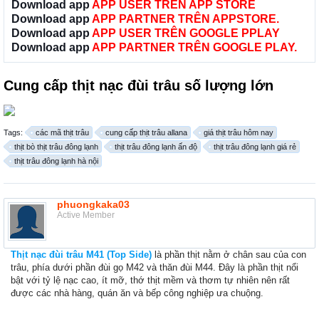
Download app
APP USER TRÊN APP STORE
Download app
APP PARTNER TRÊN APPSTORE.
Download app
APP USER TRÊN GOOGLE PPLAY
Download app
APP PARTNER TRÊN GOOGLE PLAY.
Cung cấp thịt nạc đùi trâu số lượng lớn
Tags:
các mã thịt trâu
cung cấp thịt trâu allana
giá thịt trâu hôm nay
thịt bò thịt trâu đông lạnh
thịt trâu đông lạnh ấn độ
thịt trâu đông lạnh giá rẻ
thịt trâu đông lạnh hà nội
phuongkaka03
Active Member
Thịt nạc đùi trâu M41 (Top Side)
là phần thịt nằm ở chân sau của con
trâu, phía dưới phần đùi gọ M42 và thăn đùi M44. Đây là phần thịt nổi
bật với tỷ lệ nạc cao, ít mỡ, thớ thịt mềm và thơm tự nhiên nên rất
được các nhà hàng, quán ăn và bếp công nghiệp ưa chuộng.