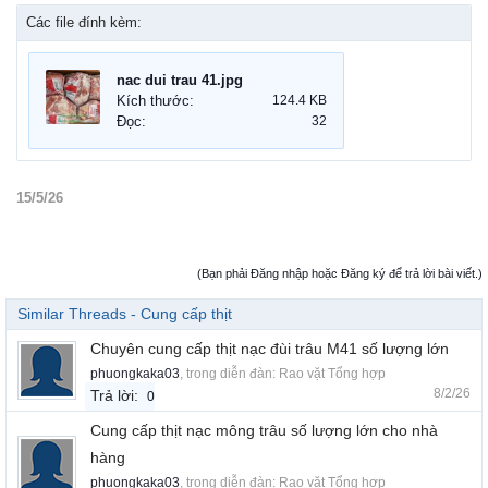
Các file đính kèm:
nac dui trau 41.jpg
Kích thước:
124.4 KB
Đọc:
32
15/5/26
(Bạn phải Đăng nhập hoặc Đăng ký để trả lời bài viết.)
Similar Threads - Cung cấp thịt
Chuyên cung cấp thịt nạc đùi trâu M41 số lượng lớn
phuongkaka03
, trong diễn đàn:
Rao vặt Tổng hợp
8/2/26
Trả lời:
0
Cung cấp thịt nạc mông trâu số lượng lớn cho nhà
hàng
phuongkaka03
, trong diễn đàn:
Rao vặt Tổng hợp