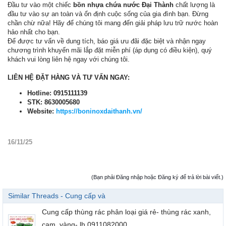
Đầu tư vào một chiếc
bồn nhựa chứa nước Đại Thành
chất lượng là
đầu tư vào sự an toàn và ổn định cuộc sống của gia đình bạn. Đừng
chần chừ nữa! Hãy để chúng tôi mang đến giải pháp lưu trữ nước hoàn
hảo nhất cho bạn.
Để được tư vấn về dung tích, báo giá ưu đãi đặc biệt và nhận ngay
chương trình khuyến mãi lắp đặt miễn phí (áp dụng có điều kiện), quý
khách vui lòng liên hệ ngay với chúng tôi.
LIÊN HỆ ĐẶT HÀNG VÀ TƯ VẤN NGAY:
Hotline: 0915111139
STK: 8630005680
Website:
https://boninoxdaithanh.vn/
16/11/25
(Bạn phải Đăng nhập hoặc Đăng ký để trả lời bài viết.)
Similar Threads - Cung cấp và
Cung cấp thùng rác phân loại giá rẻ- thùng rác xanh,
cam, vàng- lh 0911082000