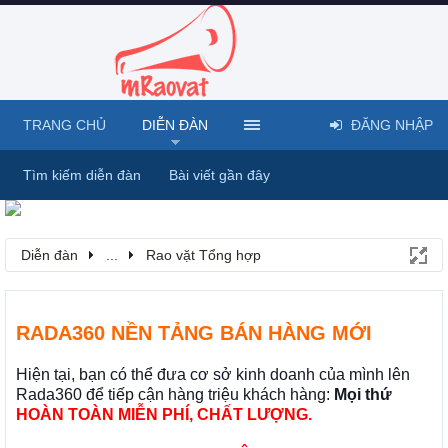
TRANG CHỦ
DIỄN ĐÀN
ĐĂNG NHẬP
Tìm kiếm diễn đàn
Bài viết gần đây
Diễn đàn
...
Rao vặt Tổng hợp
RADA360 NỀN TẢNG BÁN HÀNG MỚI
Hiện tại, bạn có thể đưa cơ sở kinh doanh của mình lên
Rada360 để tiếp cận hàng triệu khách hàng:
Mọi thứ
HOÀN TOÀN MIỄN PHÍ, CHẤT LƯỢNG.