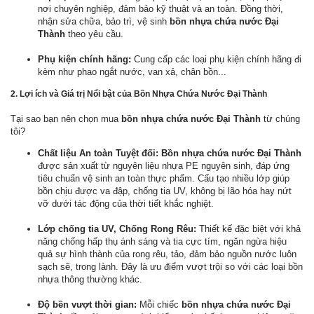
nơi chuyên nghiệp, đảm bảo kỹ thuật và an toàn. Đồng thời,
nhận sửa chữa, bảo trì, vệ sinh
bồn nhựa chứa nước Đại
Thành
theo yêu cầu.
Phụ kiện chính hãng:
Cung cấp các loại phụ kiện chính hãng đi
kèm như phao ngắt nước, van xả, chân bồn...
2. Lợi ích và Giá trị Nổi bật của
Bồn Nhựa Chứa Nước Đại Thành
Tại sao bạn nên chọn mua
bồn nhựa chứa nước Đại Thành
từ chúng
tôi?
Chất liệu An toàn Tuyệt đối:
Bồn nhựa chứa nước Đại Thành
được sản xuất từ nguyên liệu nhựa PE nguyên sinh, đáp ứng
tiêu chuẩn vệ sinh an toàn thực phẩm. Cấu tạo nhiều lớp giúp
bồn chịu được va đập, chống tia UV, không bị lão hóa hay nứt
vỡ dưới tác động của thời tiết khắc nghiệt.
Lớp chống tia UV, Chống Rong Rêu:
Thiết kế đặc biệt với khả
năng chống hấp thụ ánh sáng và tia cực tím, ngăn ngừa hiệu
quả sự hình thành của rong rêu, tảo, đảm bảo nguồn nước luôn
sạch sẽ, trong lành. Đây là ưu điểm vượt trội so với các loại bồn
nhựa thông thường khác.
Độ bền vượt thời gian:
Mỗi chiếc
bồn nhựa chứa nước Đại