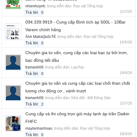
nhienhuynh
, trong diễn đàn:
Rao vặt Tổng hợp
11/7/26
Trả lời:
0
094.339.9919 - Cung cấp Bình tích áp 500L - 10Bar
Varem chính hãng
Ánh MatraQuôcTế
, trong diễn đàn:
Rao vặt Tổng hợp
16/5/26
Trả lời:
0
Chuyên gia tư vấn, cung cấp các loại bạc tự bôi trơn,
bạc đồng tiết dầu
tramanh09
, trong diễn đàn:
LapTop
18/4/26
Trả lời:
0
Chuyên gia tư vấn và cung cấp các loại chổi than chất
lượng cho động cơ , vành trượt
tramanh09
, trong diễn đàn:
Nhà đất - Bất Động Sản
15/7/26
Trả lời:
2
Cung cấp và thi công trọn gói máy lạnh áp trần Daikin
FHFC
maylanhanhsao
, trong diễn đàn:
Rao vặt Tổng hợp
18/3/26
Trả lời:
0