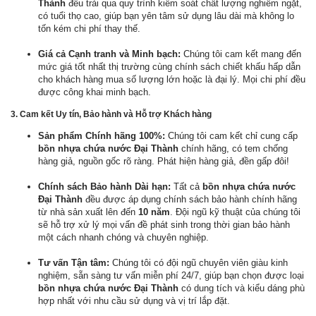
Thành
đều trải qua quy trình kiểm soát chất lượng nghiêm ngặt,
có tuổi thọ cao, giúp bạn yên tâm sử dụng lâu dài mà không lo
tốn kém chi phí thay thế.
Giá cả Cạnh tranh và Minh bạch:
Chúng tôi cam kết mang đến
mức giá tốt nhất thị trường cùng chính sách chiết khấu hấp dẫn
cho khách hàng mua số lượng lớn hoặc là đại lý. Mọi chi phí đều
được công khai minh bạch.
3. Cam kết Uy tín, Bảo hành và Hỗ trợ Khách hàng
Sản phẩm Chính hãng 100%:
Chúng tôi cam kết chỉ cung cấp
bồn nhựa chứa nước Đại Thành
chính hãng, có tem chống
hàng giả, nguồn gốc rõ ràng. Phát hiện hàng giả, đền gấp đôi!
Chính sách Bảo hành Dài hạn:
Tất cả
bồn nhựa chứa nước
Đại Thành
đều được áp dụng chính sách bảo hành chính hãng
từ nhà sản xuất lên đến
10 năm
. Đội ngũ kỹ thuật của chúng tôi
sẽ hỗ trợ xử lý mọi vấn đề phát sinh trong thời gian bảo hành
một cách nhanh chóng và chuyên nghiệp.
Tư vấn Tận tâm:
Chúng tôi có đội ngũ chuyên viên giàu kinh
nghiệm, sẵn sàng tư vấn miễn phí 24/7, giúp bạn chọn được loại
bồn nhựa chứa nước Đại Thành
có dung tích và kiểu dáng phù
hợp nhất với nhu cầu sử dụng và vị trí lắp đặt.