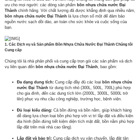
ưu cho mọi người: các dòng sản phẩm
bồn nhựa chứa nước Đại
Thành
chính hãng. Với chất lượng đã được khẳng định qua nhiều năm,
bồn nhựa chứa nước Đại Thành
là lựa chọn số một để đảm bảo
nguồn nước sạch dồi dào, an toàn cho sức khỏe và cuộc sống của
bạn.
1. Các Dịch vụ và Sản phẩm
Bồn Nhựa Chứa Nước Đại Thành
Chúng tôi
Cung cấp
Chúng tôi là nhà phân phối và cung cấp trọn gói các sản phẩm và dịch
vụ liên quan đến
bồn nhựa chứa nước Đại Thành
, bao gồm:
Đa dạng dung tích:
Cung cấp đầy đủ các loại
bồn nhựa chứa
nước Đại Thành
từ dung tích nhỏ (300L, 500L, 700L) phù hợp
cho gia đình, đến các dung tích lớn (2000L, 3000L, 5000L trở
lên) phục vụ nhu cầu công nghiệp, trường học, bệnh viện.
Đủ loại kiểu dáng:
Cả bồn đứng và bồn nằm, giúp khách hàng
dễ dàng lựa chọn loại bồn phù hợp với vị trí lắp đặt và điều kiện
địa hình (bồn đứng tiết kiệm diện tích mặt đất, bồn nằm phù hợp
lắp đặt trên mái nhà cao tầng).
Lắp đặt và bảo trì:
Cung cấp dịch vụ vận chuyển, lắp đặt tận