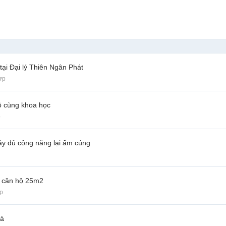
ại Đại lý Thiên Ngân Phát
ợp
ô cùng khoa học
p
ầy đủ công năng lại ấm cúng
a căn hộ 25m2
p
hà