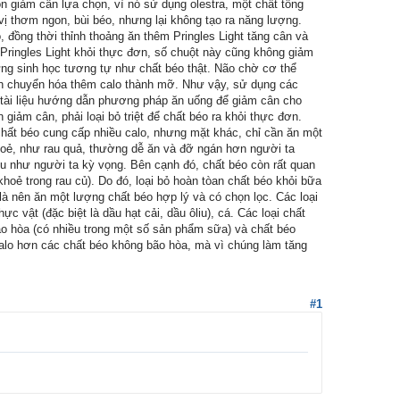
n giảm cân lựa chọn, vì nó sử dụng olestra, một chất tổng
ị thơm ngon, bùi béo, nhưng lại không tạo ra năng lượng.
đồng thời thỉnh thoảng ăn thêm Pringles Light tăng cân và
ringles Light khỏi thực đơn, số chuột này cũng không giảm
ứng sinh học tương tự như chất béo thật. Não chờ cơ thể
ách chuyển hóa thêm calo thành mỡ. Như vậy, sử dụng các
 tài liệu hướng dẫn phương pháp ăn uống để giảm cân cho
 giảm cân, phải loại bỏ triệt để chất béo ra khỏi thực đơn.
hất béo cung cấp nhiều calo, nhưng mặt khác, chỉ cần ăn một
hoẻ, như rau quả, thường dễ ăn và đỡ ngán hơn người ta
 như người ta kỳ vọng. Bên cạnh đó, chất béo còn rất quan
khoẻ trong rau củ). Do đó, loại bỏ hoàn tòan chất béo khỏi bữa
à nên ăn một lượng chất béo hợp lý và có chọn lọc. Các loại
 vật (đặc biệt là dầu hạt cải, dầu ôliu), cá. Các loại chất
ão hòa (có nhiều trong một số sản phẩm sữa) và chất béo
 calo hơn các chất béo không bão hòa, mà vì chúng làm tăng
#1