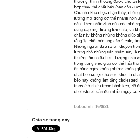
thường, thỉnh thoảng được cho ăn lo
hợp thay thế chất béo (hay còn đượ
Các nhà khoa học nhận thấy, những 
lượng mỡ trong cơ thể nhanh hơn đá
cân. Theo nhận định của các nhà ng
cung cấp một lượng lớn calo, và kh
chất này không những không giúp gi
rằng 1g chất béo ung cấp 9 calo, tro
Những người đưa ra lời khuyên trên
lượng nhỏ những sản phẩm này là ng
thường ăn nhiều hơn. Lượng calo đ
trọng trong việc giúp cơ thể hấp th
ăn hàng ngày không những không giú
chất béo có lợi cho sức khoẻ là chất
béo này không làm tăng cholesterol
trans (có nhiều trong bánh kẹo, đồ 
cholesterol, dẫn đến nhiều nguy cơ
bobodinh
,
16/9/21
Chia sẻ trang này