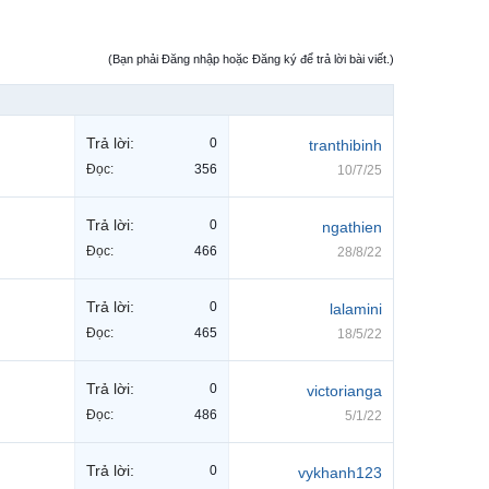
(Bạn phải Đăng nhập hoặc Đăng ký để trả lời bài viết.)
Trả lời:
0
tranthibinh
Đọc:
356
10/7/25
Trả lời:
0
ngathien
Đọc:
466
28/8/22
Trả lời:
0
lalamini
Đọc:
465
18/5/22
Trả lời:
0
victorianga
Đọc:
486
5/1/22
Trả lời:
0
vykhanh123