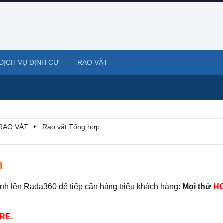
DỊCH VỤ ĐỊNH CƯ
RAO VẶT
RAO VẶT
Rao vặt Tổng hợp
I
ình lên Rada360 để tiếp cận hàng triệu khách hàng:
Mọi thứ
HO
RE.