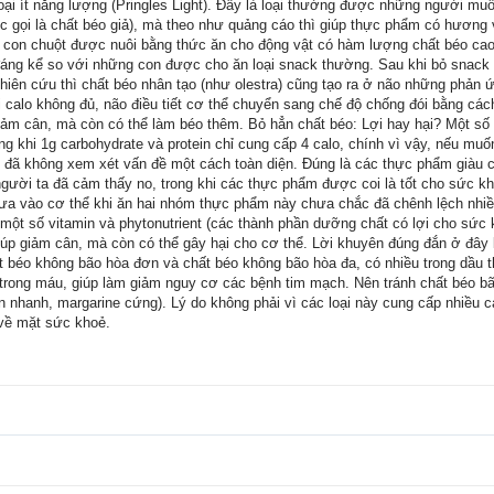
ại ít năng lượng (Pringles Light). Đây là loại thường được những người muố
c gọi là chất béo giả), mà theo như quảng cáo thì giúp thực phẩm có hương v
con chuột được nuôi bằng thức ăn cho động vật có hàm lượng chất béo cao, 
ng kể so với những con được cho ăn loại snack thường. Sau khi bỏ snack P
hiên cứu thì chất béo nhân tạo (như olestra) cũng tạo ra ở não những phản 
i calo không đủ, não điều tiết cơ thể chuyển sang chế độ chống đói bằng c
ảm cân, mà còn có thể làm béo thêm. Bỏ hẳn chất béo: Lợi hay hại? Một số
ng khi 1g carbohydrate và protein chỉ cung cấp 4 calo, chính vì vậy, nếu muốn
 đã không xem xét vấn đề một cách toàn diện. Đúng là các thực phẩm giàu c
ười ta đã cảm thấy no, trong khi các thực phẩm được coi là tốt cho sức k
ưa vào cơ thể khi ăn hai nhóm thực phẩm này chưa chắc đã chênh lệch nhiều
u một số vitamin và phytonutrient (các thành phần dưỡng chất có lợi cho sức 
p giảm cân, mà còn có thể gây hại cho cơ thể. Lời khuyên đúng đắn ở đây l
 béo không bão hòa đơn và chất béo không bão hòa đa, có nhiều trong dầu thực
 trong máu, giúp làm giảm nguy cơ các bệnh tim mạch. Nên tránh chất béo b
ăn nhanh, margarine cứng). Lý do không phải vì các loại này cung cấp nhiều
 về mặt sức khoẻ.