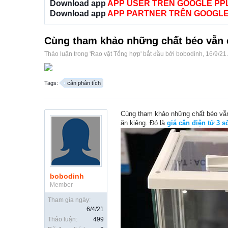
Download app
APP USER TRÊN GOOGLE PP
Download app
APP PARTNER TRÊN GOOGLE
Cùng tham khảo những chất béo vẫn 
Thảo luận trong '
Rao vặt Tổng hợp
' bắt đầu bởi
bobodinh
,
16/9/21
.
Tags:
cân phân tích
Cùng tham khảo những chất béo vẫn 
ăn kiêng. Đó là
giá cân điện tử 3 số
bobodinh
Member
Tham gia ngày:
6/4/21
Thảo luận:
499