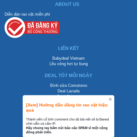
ABOUT US
Diễn đàn rao vặt miễn phí
LIÊN KẾT
Babydeal Vietnam
Lều xông hơi tự bung
DEAL TỐT MỖI NGÀY
Bình sữa Comotomo
Deal Lazada
Deal Shopee
[Xem] Hưỡng dẫn đăng tin rao vặt hiệu
LIÊN HỆ
quả
0858002468
Thành viên cố tình comment cho đủ bài viêt sẽ bị Baned
vĩnh viễn và cấm IP.
contact@mraovat.vn
Hãy chung tay bấm nút báo cáo SPAM vì một cộng
đồng phát triển.
mraovat.vn