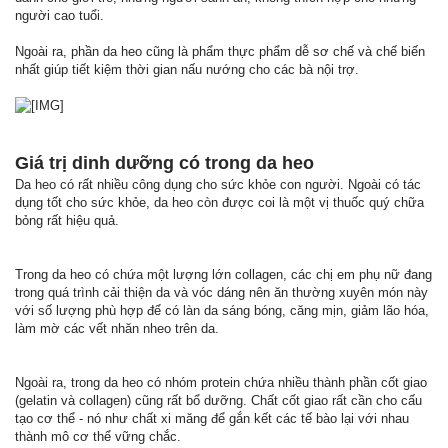
người cao tuổi.
Ngoài ra, phần da heo cũng là phẩm thực phẩm dễ sơ chế và chế biến
nhất giúp tiết kiệm thời gian nấu nướng cho các bà nội trợ.
Giá trị dinh dưỡng có trong da heo
Da heo có rất nhiều công dụng cho sức khỏe con người. Ngoài có tác
dụng tốt cho sức khỏe, da heo còn được coi là một vị thuốc quý chữa
bỏng rất hiệu quả.
Trong da heo có chứa một lượng lớn collagen, các chị em phụ nữ đang
trong quá trình cải thiện da và vóc dáng nên ăn thường xuyên món này
với số lượng phù hợp để có làn da sáng bóng, căng mịn, giảm lão hóa,
làm mờ các vết nhăn nheo trên da.
Ngoài ra, trong da heo có nhóm protein chứa nhiều thành phần cốt giao
(gelatin và collagen) cũng rất bổ dưỡng. Chất cốt giao rất cần cho cấu
tạo cơ thể - nó như chất xi măng để gắn kết các tế bào lại với nhau
thành mô cơ thể vững chắc.