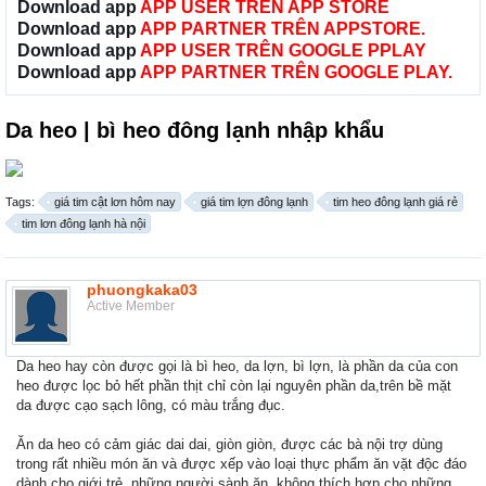
Download app
APP USER TRÊN APP STORE
Download app
APP PARTNER TRÊN APPSTORE.
Download app
APP USER TRÊN GOOGLE PPLAY
Download app
APP PARTNER TRÊN GOOGLE PLAY.
Da heo | bì heo đông lạnh nhập khẩu
Tags:
giá tim cật lơn hôm nay
giá tim lợn đông lạnh
tim heo đông lạnh giá rẻ
tim lơn đông lạnh hà nội
phuongkaka03
Active Member
Da heo hay còn được gọi là bì heo, da lợn, bì lợn, là phần da của con
heo được lọc bỏ hết phần thịt chỉ còn lại nguyên phần da,trên bề mặt
da được cạo sạch lông, có màu trắng đục.
Ăn da heo có cảm giác dai dai, giòn giòn, được các bà nội trợ dùng
trong rất nhiều món ăn và được xếp vào loại thực phẩm ăn vặt độc đáo
dành cho giới trẻ, những người sành ăn, không thích hợp cho những