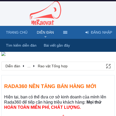
TRANG CHỦ
DIỄN ĐÀN
ĐĂNG NHẬP
Tìm kiếm diễn đàn
Bài viết gần đây
Diễn đàn
...
Rao vặt Tổng hợp
RADA360 NỀN TẢNG BÁN HÀNG MỚI
Hiện tại, bạn có thể đưa cơ sở kinh doanh của mình lên
Rada360 để tiếp cận hàng triệu khách hàng:
Mọi thứ
HOÀN TOÀN MIỄN PHÍ, CHẤT LƯỢNG.