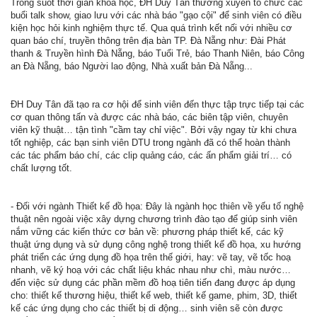
Trong suốt thời gian khóa học, ĐH Duy Tân thường xuyên tổ chức các
buổi talk show, giao lưu với các nhà báo "gạo cội" để sinh viên có điều
kiện học hỏi kinh nghiệm thực tế. Qua quá trình kết nối với nhiều cơ
quan báo chí, truyền thông trên địa bàn TP. Đà Nẵng như: Đài Phát
thanh & Truyền hình Đà Nẵng, báo Tuổi Trẻ, báo Thanh Niên, báo Công
an Đà Nẵng, báo Người lao động, Nhà xuất bản Đà Nẵng...
ĐH Duy Tân đã tạo ra cơ hội để sinh viên đến thực tập trực tiếp tại các
cơ quan thông tấn và được các nhà báo, các biên tập viên, chuyên
viên kỹ thuật… tận tình "cầm tay chỉ việc". Bởi vậy ngay từ khi chưa
tốt nghiệp, các bạn sinh viên DTU trong ngành đã có thể hoàn thành
các tác phẩm báo chí, các clip quảng cáo, các ấn phẩm giải trí… có
chất lượng tốt.
- Đối với ngành Thiết kế đồ họa: Đây là ngành học thiên về yếu tố nghệ
thuật nên ngoài việc xây dựng chương trình đào tạo để giúp sinh viên
nắm vững các kiến thức cơ bản về: phương pháp thiết kế, các kỹ
thuật ứng dụng và sử dụng công nghệ trong thiết kế đồ họa, xu hướng
phát triển các ứng dụng đồ họa trên thế giới, hay: vẽ tay, vẽ tốc hoạ
nhanh, vẽ ký hoạ với các chất liệu khác nhau như chì, màu nước…
đến việc sử dụng các phần mềm đồ hoạ tiên tiến đang được áp dụng
cho: thiết kế thương hiệu, thiết kế web, thiết kế game, phim, 3D, thiết
kế các ứng dụng cho các thiết bị di động… sinh viên sẽ còn được