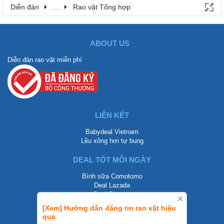
Diễn đàn
...
Rao vặt Tổng hợp
ABOUT US
Diễn đàn rao vặt miễn phí
LIÊN KẾT
Babydeal Vietnam
Lều xông hơi tự bung
DEAL TỐT MỖI NGÀY
Bình sữa Comotomo
Deal Lazada
Deal Shopee
[Xem] Hưỡng dẫn đăng tin rao vặt hiệu
LIÊN HỆ
quả