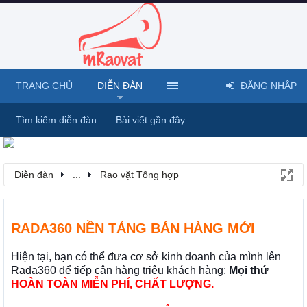
TRANG CHỦ
DIỄN ĐÀN
ĐĂNG NHẬP
Tìm kiếm diễn đàn
Bài viết gần đây
Diễn đàn
...
Rao vặt Tổng hợp
RADA360 NỀN TẢNG BÁN HÀNG MỚI
Hiện tại, bạn có thể đưa cơ sở kinh doanh của mình lên
Rada360 để tiếp cận hàng triệu khách hàng:
Mọi thứ
HOÀN TOÀN MIỄN PHÍ, CHẤT LƯỢNG.