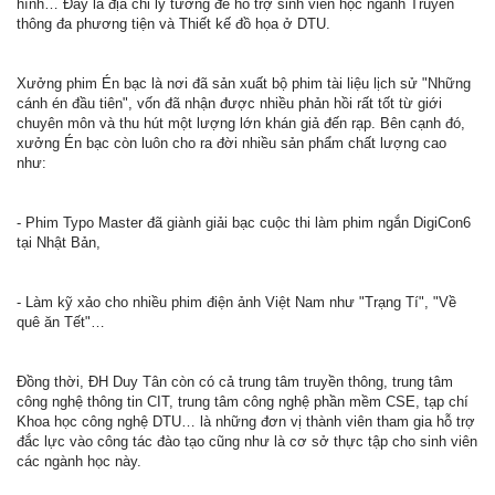
hình… Đây là địa chỉ lý tưởng để hỗ trợ sinh viên học ngành Truyền
thông đa phương tiện và Thiết kế đồ họa ở DTU.
Xưởng phim Én bạc là nơi đã sản xuất bộ phim tài liệu lịch sử "Những
cánh én đầu tiên", vốn đã nhận được nhiều phản hồi rất tốt từ giới
chuyên môn và thu hút một lượng lớn khán giả đến rạp. Bên cạnh đó,
xưởng Én bạc còn luôn cho ra đời nhiều sản phẩm chất lượng cao
như:
- Phim Typo Master đã giành giải bạc cuộc thi làm phim ngắn DigiCon6
tại Nhật Bản,
- Làm kỹ xảo cho nhiều phim điện ảnh Việt Nam như "Trạng Tí", "Về
quê ăn Tết"…
Đồng thời, ĐH Duy Tân còn có cả trung tâm truyền thông, trung tâm
công nghệ thông tin CIT, trung tâm công nghệ phần mềm CSE, tạp chí
Khoa học công nghệ DTU… là những đơn vị thành viên tham gia hỗ trợ
đắc lực vào công tác đào tạo cũng như là cơ sở thực tập cho sinh viên
các ngành học này.