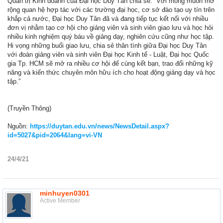
Quản trị Kinh doanh của Đại học Duy Tân chia sẻ: “Với mong muốn mở
rộng quan hệ hợp tác với các trường đại học, cơ sở đào tạo uy tín trên
khắp cả nước, Đại học Duy Tân đã và đang tiếp tục kết nối với nhiều
đơn vị nhằm tạo cơ hội cho giảng viên và sinh viên giao lưu và học hỏi
nhiều kinh nghiệm quý báu về giảng dạy, nghiên cứu cũng như học tập.
Hi vọng những buổi giao lưu, chia sẻ thân tình giữa Đại học Duy Tân
với đoàn giảng viên và sinh viên Đại học Kinh tế - Luật, Đại học Quốc
gia Tp. HCM sẽ mở ra nhiều cơ hội để cùng kết bạn, trao đổi những kỹ
năng và kiến thức chuyên môn hữu ích cho hoạt động giảng dạy và học
tập.”
(Truyền Thông)
Nguồn:
https://duytan.edu.vn/news/NewsDetail.aspx?
id=5027&pid=2064&lang=vi-VN
24/4/21
minhuyen0301
Active Member