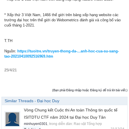
* Xếp thứ 3 Việt Nam, 1466 thế giới trên bảng xếp hạng website các
trường đại học trên thế giới do Webometrics đánh giá và công bố vào
cuối tháng 1-2021.
T.TH
Nguồn:
https://tuoitre.vn/truyen-thong-da-...anh-hoc-cua-su-sang-
tao-20210410092516969.htm
25/4/21
(Bạn phải Đăng nhập hoặc Đăng ký để trả lời bài viết.)
Similar Threads - Đại học Duy
Vòng Chung kết Cuộc thi An toàn Thông tin quốc tế
ISITDTU CTF năm 2024 tại Đại học Duy Tân
minhuyen0301
, trong diễn đàn:
Rao vặt Tổng hợp