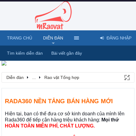
TRANG CHỦ
DIỄN ĐÀN
ĐĂNG NHẬP
Tìm kiếm diễn đàn
Bài viết gần đây
Diễn đàn
...
Rao vặt Tổng hợp
RADA360 NỀN TẢNG BÁN HÀNG MỚI
Hiện tại, bạn có thể đưa cơ sở kinh doanh của mình lên
Rada360 để tiếp cận hàng triệu khách hàng:
Mọi thứ
HOÀN TOÀN MIỄN PHÍ, CHẤT LƯỢNG.