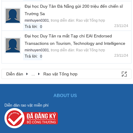
Đại học Duy Tân Đà Nẵng gửi 200 triệu đến chiến sĩ
Trường Sa
minhuyen0301
, trong diễn đàn:
Rao vặt Tổng hợp
23/11/24
Trả lời:
0
Đại học Duy Tân ra mắt Tạp chí EAI Endorsed
Transactions on Tourism, Technology and Intelligence
minhuyen0301
, trong diễn đàn:
Rao vặt Tổng hợp
23/11/24
Trả lời:
0
Diễn đàn
...
Rao vặt Tổng hợp
ABOUT US
Diễn đàn rao vặt miễn phí