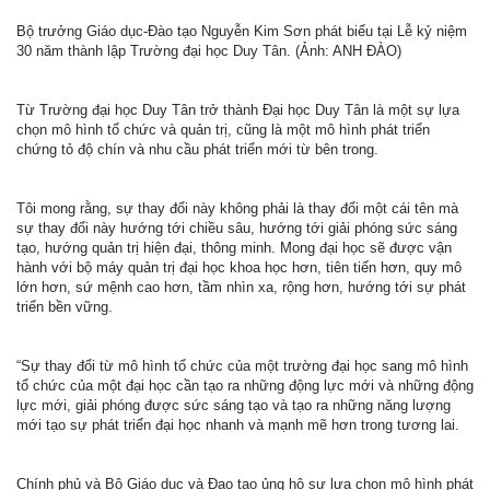
Bộ trưởng Giáo dục-Đào tạo Nguyễn Kim Sơn phát biểu tại Lễ kỷ niệm
30 năm thành lập Trường đại học Duy Tân. (Ảnh: ANH ĐÀO)
Từ Trường đại học Duy Tân trở thành Đại học Duy Tân là một sự lựa
chọn mô hình tổ chức và quản trị, cũng là một mô hình phát triển
chứng tỏ độ chín và nhu cầu phát triển mới từ bên trong.
Tôi mong rằng, sự thay đổi này không phải là thay đổi một cái tên mà
sự thay đổi này hướng tới chiều sâu, hướng tới giải phóng sức sáng
tạo, hướng quản trị hiện đại, thông minh. Mong đại học sẽ được vận
hành với bộ máy quản trị đại học khoa học hơn, tiên tiến hơn, quy mô
lớn hơn, sứ mệnh cao hơn, tầm nhìn xa, rộng hơn, hướng tới sự phát
triển bền vững.
“Sự thay đổi từ mô hình tổ chức của một trường đại học sang mô hình
tổ chức của một đại học cần tạo ra những động lực mới và những động
lực mới, giải phóng được sức sáng tạo và tạo ra những năng lượng
mới tạo sự phát triển đại học nhanh và mạnh mẽ hơn trong tương lai.
Chính phủ và Bộ Giáo dục và Đạo tạo ủng hộ sự lựa chọn mô hình phát