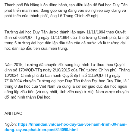
Thành phố Đà Nẵng luôn đồng hành, tạo điều kiện để Đại học Duy Tân
phát triển mạnh mẽ, đóng góp xứng đáng vào sự nghiệp xây dựng và
phát triển của thành phố”, ông Lê Trung Chinh đề nghị.
Trường đại học Duy Tân được thành lập ngày 11/11/1994 theo Quyết
định số 666/QĐ-TTg ngày 11/11/1994 của Thủ tướng Chính phủ, là một
trong 5 trường đại học dân lập đầu tiên của cả nước và là trường đại
học dân lập đầu tiên của miền trung.
Năm 2015, Trường đã chuyển đổi sang loại hình Tư thục theo Quyết
định số 1704/QĐ-TTg ngày 2/10/2015 của Thủ tướng Chính phủ. Tháng
10/2024, Chính phủ đã ban hành Quyết định số 1115/QĐ-TTg ngày
7/10/2024 chuyển Trường đại học Duy Tân thành Đại học Duy Tân, là 1
trong 8 đại học của Việt Nam và cũng là cơ sở giáo dục đại học ngoài
công lập đầu tiên (và duy nhất, tính đến nay) ở Việt Nam được chuyển
đổi mô hình thành Đại học.
ANH ĐÀO
Nguồn:
https://nhandan.vn/dai-hoc-duy-tan-voi-hanh-trinh-30-nam-
dung-xay-va-phat-trien-post844090.html