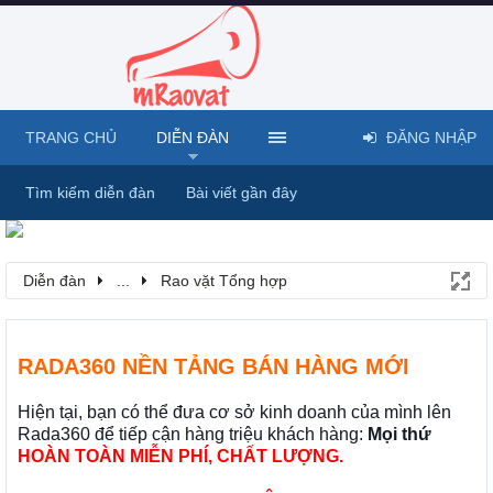
TRANG CHỦ
DIỄN ĐÀN
ĐĂNG NHẬP
Tìm kiếm diễn đàn
Bài viết gần đây
Diễn đàn
...
Rao vặt Tổng hợp
RADA360 NỀN TẢNG BÁN HÀNG MỚI
Hiện tại, bạn có thể đưa cơ sở kinh doanh của mình lên
Rada360 để tiếp cận hàng triệu khách hàng:
Mọi thứ
HOÀN TOÀN MIỄN PHÍ, CHẤT LƯỢNG.