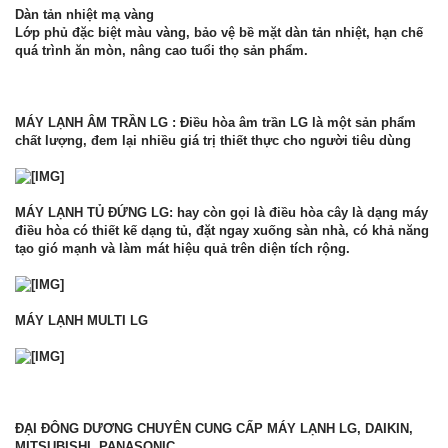
Dàn tản nhiệt mạ vàng
Lớp phủ đặc biệt màu vàng, bảo vệ bề mặt dàn tản nhiệt, hạn chế
quá trình ăn mòn, nâng cao tuổi thọ sản phẩm.
MÁY LẠNH ÂM TRẦN LG : Điều hòa âm trần LG là một sản phẩm
chất lượng, đem lại nhiều giá trị thiết thực cho người tiêu dùng
MÁY LẠNH TỦ ĐỨNG LG: hay còn gọi là điều hòa cây là dạng máy
điều hòa có thiết kế dạng tủ, đặt ngay xuống sàn nhà, có khả năng
tạo gió mạnh và làm mát hiệu quả trên diện tích rộng.
MÁY LẠNH MULTI LG
ĐẠI ĐÔNG DƯƠNG CHUYÊN CUNG CẤP MÁY LẠNH LG, DAIKIN,
MITSUBISHI, PANASONIC....