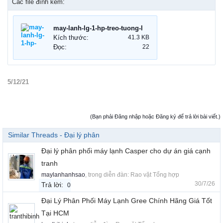
Các file đính kèm:
may-lanh-lg-1-hp-treo-tuong-lg.png
Kích thước:
41.3 KB
Đọc:
22
5/12/21
(Bạn phải Đăng nhập hoặc Đăng ký để trả lời bài viết.)
Similar Threads - Đại lý phân
Đại lý phân phối máy lạnh Casper cho dự án giá cạnh
tranh
maylanhanhsao
, trong diễn đàn:
Rao vặt Tổng hợp
30/7/26
Trả lời:
0
Đại Lý Phân Phối Máy Lạnh Gree Chính Hãng Giá Tốt
Tại HCM