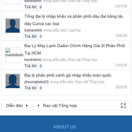
tranthibinh
, trong diễn đàn:
Rao vặt Tổng hợp
14/7/26
Trả lời:
0
Tổng đại lý nhập khẩu và phân phối dây đai băng tải,
dây Curoa các loại
tramanh09
, trong diễn đàn:
LapTop
19/6/26
Trả lời:
0
Đại Lý Máy Lạnh Daikin Chính Hãng Giá Sỉ Phân Phối
Tại HCM
tranthibinh
, trong diễn đàn:
Rao vặt Tổng hợp
14/5/26
Trả lời:
0
Đại lý phân phối cánh gà nhập khẩu toàn quốc
phuongkaka03
, trong diễn đàn:
Rao vặt Tổng hợp
26/3/26
Trả lời:
0
Diễn đàn
...
Rao vặt Tổng hợp
ABOUT US