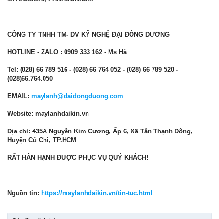
CÔNG TY TNHH TM- DV KỸ NGHỆ ĐẠI ĐÔNG DƯƠNG
HOTLINE - ZALO : 0909 333 162 - Ms Hà
Tel: (028) 66 789 516 - (028) 66 764 052 - (028) 66 789 520 -
(028)66.764.050
EMAIL:
maylanh@daidongduong.com
Website: maylanhdaikin.vn
Địa chỉ: 435A Nguyễn Kim Cương, Ấp 6, Xã Tân Thạnh Đông,
Huyện Củ Chi, TP.HCM
RẤT HÂN HẠNH ĐƯỢC PHỤC VỤ QUÝ KHÁCH!
Nguồn tin:
https://maylanhdaikin.vn/tin-tuc.html