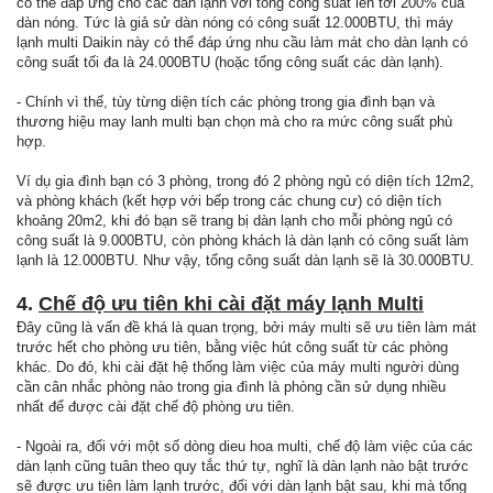
có thể đáp ứng cho các dàn lạnh với tổng công suất lên tới 200% của
dàn nóng. Tức là giả sử dàn nóng có công suất 12.000BTU, thì máy
lạnh multi Daikin này có thể đáp ứng nhu cầu làm mát cho dàn lạnh có
công suất tối đa là 24.000BTU (hoặc tổng công suất các dàn lạnh).
- Chính vì thế, tùy từng diện tích các phòng trong gia đình bạn và
thương hiệu may lanh multi bạn chọn mà cho ra mức công suất phù
hợp.
Ví dụ gia đình bạn có 3 phòng, trong đó 2 phòng ngủ có diện tích 12m2,
và phòng khách (kết hợp với bếp trong các chung cư) có diện tích
khoảng 20m2, khi đó bạn sẽ trang bị dàn lạnh cho mỗi phòng ngủ có
công suất là 9.000BTU, còn phòng khách là dàn lạnh có công suất làm
lạnh là 12.000BTU. Như vậy, tổng công suất dàn lạnh sẽ là 30.000BTU.
4.
Chế độ ưu tiên khi cài đặt máy lạnh Multi
Đây cũng là vấn đề khá là quan trọng, bởi máy multi sẽ ưu tiên làm mát
trước hết cho phòng ưu tiên, bằng việc hút công suất từ các phòng
khác. Do đó, khi cài đặt hệ thống làm việc của máy multi người dùng
cần cân nhắc phòng nào trong gia đình là phòng cần sử dụng nhiều
nhất để được cài đặt chế độ phòng ưu tiên.
- Ngoài ra, đối với một số dòng dieu hoa multi, chế độ làm việc của các
dàn lạnh cũng tuân theo quy tắc thứ tự, nghĩ là dàn lạnh nào bật trước
sẽ được ưu tiên làm lạnh trước, đối với dàn lạnh bật sau, khi mà tổng