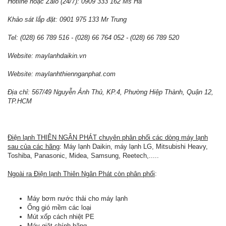
Hotline hoặc Zalo (24/7): 0909 333 162 Ms Hà
Khảo sát lắp đặt: 0901 975 133 Mr Trung
Tel: (028) 66 789 516 - (028) 66 764 052 - (028) 66 789 520
Website: maylanhdaikin.vn
Website: maylanhthiennganphat.com
Địa chỉ: 567/49 Nguyễn Ảnh Thủ, KP.4, Phường Hiệp Thành, Quận 12,
TP.HCM
Điện lạnh THIÊN NGÂN PHÁT chuyên phân phối các dòng máy lạnh
sau của các hãng
: Máy lạnh Daikin, máy lạnh LG, Mitsubishi Heavy,
Toshiba, Panasonic, Midea, Samsung, Reetech,.....
Ngoài ra Điện lạnh Thiên Ngân Phát còn phân phối
:
Máy bơm nước thải cho máy lạnh
Ống gió mềm các loại
Mút xốp cách nhiệt PE
Máy giặt chính hãng