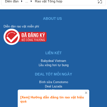
Diễn đàn
...
Rao vặt Tổng hợp
ABOUT US
Diễn đàn rao vặt miễn phí
LIÊN KẾT
Babydeal Vietnam
Lều xông hơi tự bung
DEAL TỐT MỖI NGÀY
Bình sữa Comotomo
Deal Lazada
Deal Shopee
[Xem] Hưỡng dẫn đăng tin rao vặt hiệu
LIÊN HỆ
quả