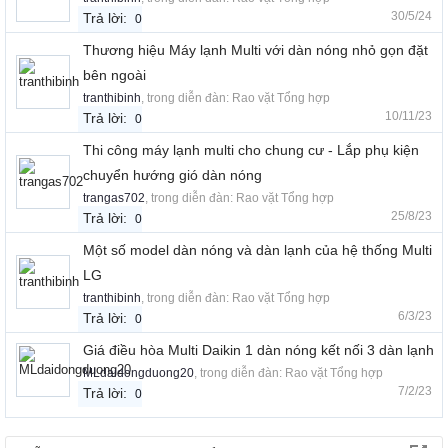
30/5/24
Trả lời:
0
Thương hiệu Máy lạnh Multi với dàn nóng nhỏ gọn đặt
bên ngoài
tranthibinh
, trong diễn đàn:
Rao vặt Tổng hợp
10/11/23
Trả lời:
0
Thi công máy lạnh multi cho chung cư - Lắp phụ kiện
chuyển hướng gió dàn nóng
trangas702
, trong diễn đàn:
Rao vặt Tổng hợp
25/8/23
Trả lời:
0
Một số model dàn nóng và dàn lạnh của hệ thống Multi
LG
tranthibinh
, trong diễn đàn:
Rao vặt Tổng hợp
6/3/23
Trả lời:
0
Giá điều hòa Multi Daikin 1 dàn nóng kết nối 3 dàn lạnh
MLdaidongduong20
, trong diễn đàn:
Rao vặt Tổng hợp
7/2/23
Trả lời:
0