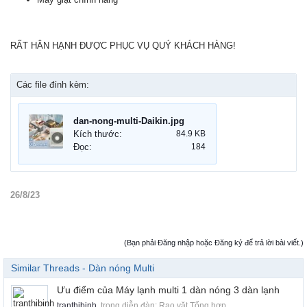
RẤT HÂN HẠNH ĐƯỢC PHỤC VỤ QUÝ KHÁCH HÀNG!
Các file đính kèm:
dan-nong-multi-Daikin.jpg
Kích thước:
84.9 KB
Đọc:
184
26/8/23
(Bạn phải Đăng nhập hoặc Đăng ký để trả lời bài viết.)
Similar Threads - Dàn nóng Multi
Ưu điểm của Máy lạnh multi 1 dàn nóng 3 dàn lạnh
tranthibinh
, trong diễn đàn:
Rao vặt Tổng hợp