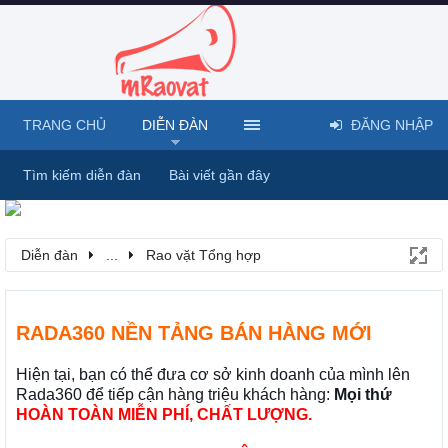
TRANG CHỦ
DIỄN ĐÀN
ĐĂNG NHẬP
Tìm kiếm diễn đàn
Bài viết gần đây
Diễn đàn
...
Rao vặt Tổng hợp
RADA360 NỀN TẢNG BÁN HÀNG MỚI
Hiện tại, bạn có thể đưa cơ sở kinh doanh của mình lên
Rada360 để tiếp cận hàng triệu khách hàng:
Mọi thứ
HOÀN TOÀN MIỄN PHÍ, CHẤT LƯỢNG.