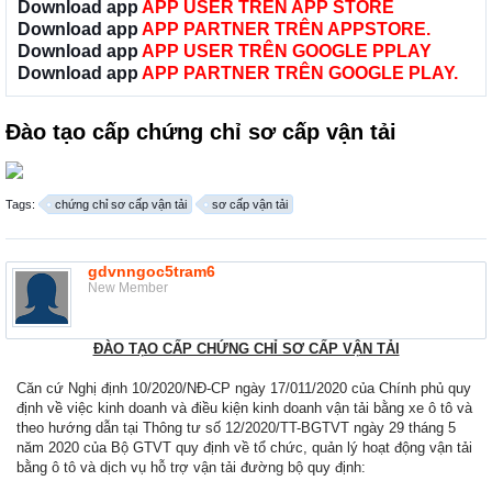
Download app
APP USER TRÊN APP STORE
Download app
APP PARTNER TRÊN APPSTORE.
Download app
APP USER TRÊN GOOGLE PPLAY
Download app
APP PARTNER TRÊN GOOGLE PLAY.
Đào tạo cấp chứng chỉ sơ cấp vận tải
Tags:
chứng chỉ sơ cấp vận tải
sơ cấp vận tải
gdvnngoc5tram6
New Member
ĐÀO TẠO CẤP CHỨNG CHỈ SƠ CẤP VẬN TẢI
Căn cứ Nghị định 10/2020/NĐ-CP ngày 17/011/2020 của Chính phủ quy
định về việc kinh doanh và điều kiện kinh doanh vận tải bằng xe ô tô và
theo hướng dẫn tại Thông tư số 12/2020/TT-BGTVT ngày 29 tháng 5
năm 2020 của Bộ GTVT quy định về tổ chức, quản lý hoạt động vận tải
bằng ô tô và dịch vụ hỗ trợ vận tải đường bộ quy định: