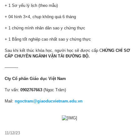
+ 1 Sơ yếu lý lịch (theo mẫu)
+ 04 hình 3×4, chụp không quá 6 tháng
+ 1 chứng mình nhân dân sao y chứng thực
+ 1 Bằng tốt nghiệp cao nhất sao y chứng thực
Sau khi kết thúc khóa học, người học sẽ được cấp C
HỨNG CHỈ SƠ
CẤP CHUYÊN NGÀNH VẬN TẢI ĐƯỜNG BỘ.
———-
Cty Cổ phần Giáo dục Việt Nam
Tư vấn:
0902767663
(Ngọc Trâm)
Mail:
ngoctram@giaoducvietnam.edu.vn
​
11/12/23