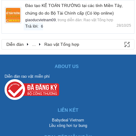
Đào tạo KẾ TOÁN TRƯỞNG tại các tỉnh Miền Tây,
chứng do do Bộ Tài Chính cấp (Có lớp online)
giaoducvietnam09
, trong diễn đàn:
Rao vặt Tổng hợp
28/10/25
Trả lời:
6
Diễn đàn
...
Rao vặt Tổng hợp
ABOUT US
Diễn đàn rao vặt miễn phí
LIÊN KẾT
Babydeal Vietnam
Lều xông hơi tự bung