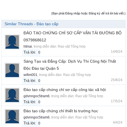
(Bạn phải Đăng nhập hoặc Đăng ký để trả lời bài viết.)
Similar Threads - Đào tạo cấp
ĐÀO TẠO CHỨNG CHỈ SƠ CẤP VẬN TẢI ĐƯỜNG BỘ
0979868612
htmai
, trong diễn đàn:
Rao vặt Tổng hợp
14/9/24
Trả lời:
0
Sáng Tạo và Đẳng Cấp: Dịch Vụ Thi Công Nội Thất
Độc Đáo tại Quận 5
wifim001
, trong diễn đàn:
Rao vặt Tổng hợp
25/8/24
Trả lời:
0
Đào tạo cấp chứng chỉ sơ cấp công tác xã hội
gdvnngoc5tram6
, trong diễn đàn:
Rao vặt Tổng hợp
17/5/24
Trả lời:
0
Đào tạo cấp chứng chỉ thiết bị trường học
gdvnngoc5tram6
, trong diễn đàn:
Rao vặt Tổng hợp
4/4/24
Trả lời:
0