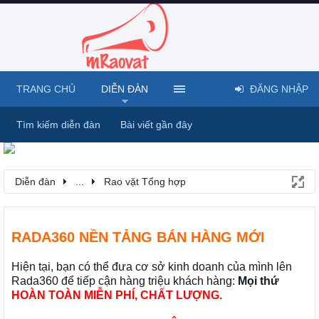
TRANG CHỦ
DIỄN ĐÀN
ĐĂNG NHẬP
Tìm kiếm diễn đàn
Bài viết gần đây
Diễn đàn
...
Rao vặt Tổng hợp
RADA360 NỀN TẢNG BÁN HÀNG MỚI
Hiện tại, bạn có thể đưa cơ sở kinh doanh của mình lên
Rada360 để tiếp cận hàng triệu khách hàng:
Mọi thứ
HOÀN TOÀN MIỄN PHÍ, CHẤT LƯỢNG.