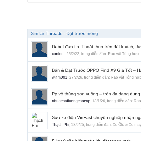
Similar Threads - Đặt trước móng
Dabet đưa tin: Thoát thua trên đất khách, Ju
content
,
25/2/22
, trong diễn đàn:
Rao vặt Tổng hợp
Bán & Đặt Trước OPPO Find X9 Giá Tốt – 
wifim001
,
27/2/26
, trong diễn đàn:
Rao vặt Tổng hợ
Pp vỏ thùng sơn vuông – tròn đa dạng dung t
nhuachatluongcaocap
,
18/1/26
, trong diễn đàn:
Rao
Sửa xe điện VinFast chuyên nghiệp nhận ngay
Thạch Phi
,
18/6/25
, trong diễn đàn:
Xe Ôtô & Xe má