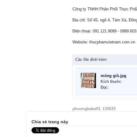
Công ty TNHH Phân Phối Thực Phẩ
Địa chỉ: Số 45, ngõ 4, Tàm Xá, Đôn
Điện thoại: 091.121.9089 - 0989.603
Website: thucphamvietnam.com.vn
Các file đính kèm:
móng giò.jpg
Kích thước:
Đọc:
phuongkaka03
,
13/8/25
Chia sẻ trang này