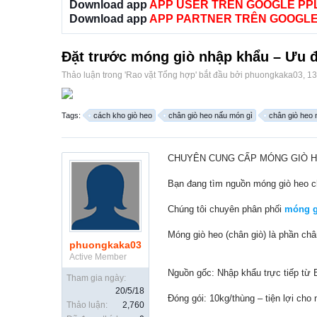
Download app
APP USER TRÊN GOOGLE PP
Download app
APP PARTNER TRÊN GOOGLE
Đặt trước móng giò nhập khẩu – Ưu đã
Thảo luận trong '
Rao vặt Tổng hợp
' bắt đầu bởi
phuongkaka03
,
13
Tags:
cách kho giò heo
chân giò heo nấu món gì
chân giò heo 
CHUYÊN CUNG CẤP MÓNG GIÒ H
Bạn đang tìm nguồn móng giò heo ch
Chúng tôi chuyên phân phối
móng g
Móng giò heo (chân giò) là phần châ
phuongkaka03
Active Member
Nguồn gốc: Nhập khẩu trực tiếp từ 
Tham gia ngày:
20/5/18
Đóng gói: 10kg/thùng – tiện lợi ch
Thảo luận:
2,760