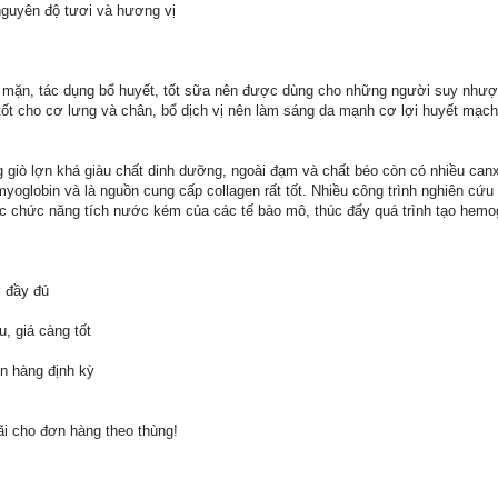
nguyên độ tươi và hương vị
 mặn, tác dụng bổ huyết, tốt sữa nên được dùng cho những người suy nhược 
 tốt cho cơ lưng và chân, bổ dịch vị nên làm sáng da mạnh cơ lợi huyết mạch
 giò lợn khá giàu chất dinh dưỡng, ngoài đạm và chất béo còn có nhiều canx
myoglobin và là nguồn cung cấp collagen rất tốt. Nhiều công trình nghiên c
c chức năng tích nước kém của các tế bào mô, thúc đẩy quá trình tạo hemo
ờ đầy đủ
, giá càng tốt
n hàng định kỳ
ãi cho đơn hàng theo thùng!