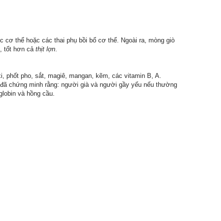
cơ thể hoặc các thai phụ bồi bổ cơ thể. Ngoài ra, mòng giò
, tốt hơn cả
thịt lợn
.
i, phốt pho, sắt, magiê, mangan, kẽm, các vitamin B, A.
ứu đã chứng minh rằng: người già và người gầy yếu nếu thường
globin và hồng cầu.