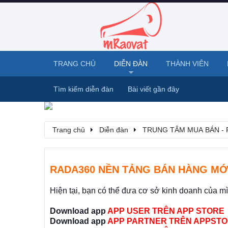
TRANG CHỦ
DIỄN ĐÀN
THÀNH VIÊN
Tìm kiếm diễn đàn
Bài viết gần đây
Trang chủ
Diễn đàn
TRUNG TÂM MUA BÁN - 
RADA360 NỀN TẢNG BÁN HÀNG MỚ
Hiện tại, bạn có thể đưa cơ sở kinh doanh của m
Download app
APP USER TRÊN APP STORE
Download app
APP PARTNER TRÊN APPSTO