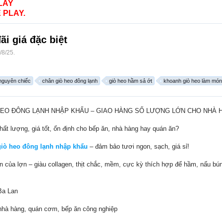
LAY
 PLAY.
i giá đặc biệt
/8/25
.
nguyên chiếc
chân giò heo đông lạnh
giò heo hầm sả ớt
khoanh giò heo làm món
EO ĐÔNG LẠNH NHẬP KHẨU – GIAO HÀNG SỐ LƯỢNG LỚN CHO NHÀ 
ất lượng, giá tốt, ổn định cho bếp ăn, nhà hàng hay quán ăn?
iò heo đông lạnh nhập khẩu
– đảm bảo tươi ngon, sạch, giá sỉ!
n của lợn – giàu collagen, thịt chắc, mềm, cực kỳ thích hợp để hầm, nấu bú
Ba Lan
o nhà hàng, quán cơm, bếp ăn công nghiệp