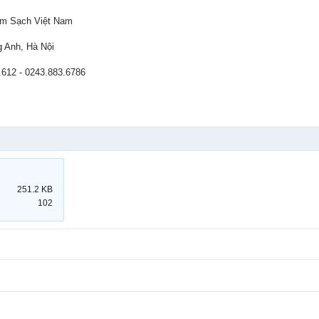
m Sạch Việt Nam
g Anh, Hà Nội
.612 - 0243.883.6786
251.2 KB
102