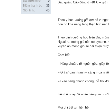
Đã được thích:
0
Bảo quản: Cấp đông ở -18°C – giữ 
Điểm thành tích:
36
Giới tính:
Nữ
Theo y học,
móng giò lợn
có vị ngọt
còn có khả năng tăng thận tinh nên
Theo dinh dưỡng học hiện đại, móng
Ngoài ra, móng giò còn có systine, 
xuyên ăn móng giò sẽ cải thiện đượ
Cam kết:
– Hàng chuẩn, rõ nguồn gốc, giấy t
– Giá sỉ cạnh tranh – càng mua nhiều
– Giao hàng nhanh chóng, hỗ trợ đơ
Liên hệ ngay để nhận bảng giá ưu đ
Mọi chi tiết xin liên hệ: