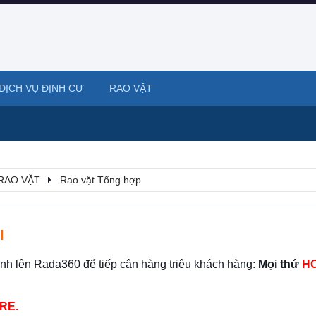
DỊCH VỤ ĐỊNH CƯ
RAO VẶT
RAO VẶT
Rao vặt Tổng hợp
I
ình lên Rada360 để tiếp cận hàng triệu khách hàng:
Mọi thứ
HO
RE.