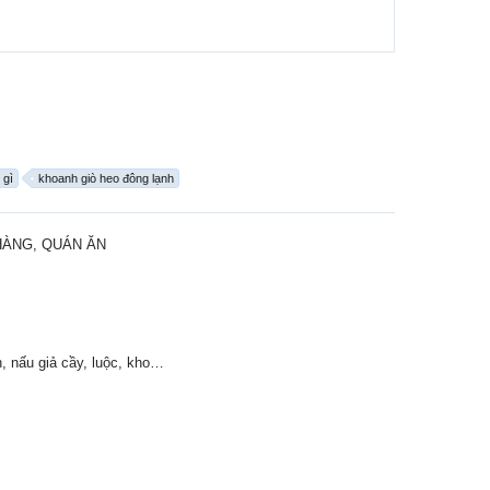
 gì
khoanh giò heo đông lạnh
HÀNG, QUÁN ĂN
n, nấu giả cầy, luộc, kho…