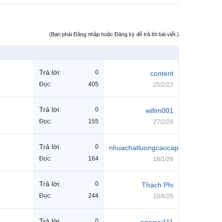
(Bạn phải Đăng nhập hoặc Đăng ký để trả lời bài viết.)
Trả lời:
0
content
Đọc:
405
25/2/22
Trả lời:
0
wifim001
Đọc:
155
27/2/26
Trả lời:
0
nhuachatluongcaocap
Đọc:
164
18/1/26
Trả lời:
0
Thạch Phi
Đọc:
244
18/6/25
Trả lời:
0