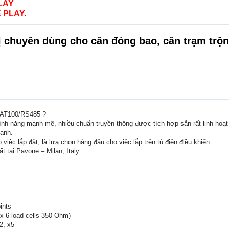
LAY
 PLAY.
ị chuyên dùng cho cân đóng bao, cân trạm trộn
 DAT100/RS485 ?
h năng mạnh mẽ, nhiều chuẩn truyền thông được tích hợp sẵn rất linh hoạt
hanh.
 việc lắp đặt, là lựa chọn hàng đầu cho việc lắp trên tủ điện điều khiển.
 tại Pavone – Milan, Italy.
t
ints
x 6 load cells 350 Ohm)
2, x5