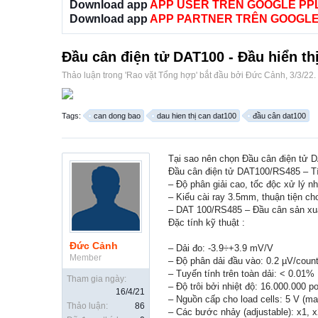
Download app
APP USER TRÊN GOOGLE PP
Download app
APP PARTNER TRÊN GOOGLE
Đầu cân điện tử DAT100 - Đầu hiển th
Thảo luận trong '
Rao vặt Tổng hợp
' bắt đầu bởi
Đức Cảnh
,
3/3/22
.
Tags:
can dong bao
dau hien thị can dat100
đầu cân dat100
Tại sao nên chọn Đầu cân điện tử
Đầu cân điện tử DAT100/RS485 – Tín
– Độ phân giải cao, tốc độc xử lý n
– Kiểu cài ray 3.5mm, thuận tiện cho
– DAT 100/RS485 – Đầu cân sản xuất
Đặc tính kỹ thuật :
Đức Cảnh
– Dải đo: -3.9÷+3.9 mV/V
Member
– Độ phân dải đầu vào: 0.2 µV/coun
– Tuyến tính trên toàn dải: < 0.01%
Tham gia ngày:
– Độ trôi bởi nhiệt độ: 16.000.000 po
16/4/21
– Nguồn cấp cho load cells: 5 V (ma
Thảo luận:
86
– Các bước nhảy (adjustable): x1, x