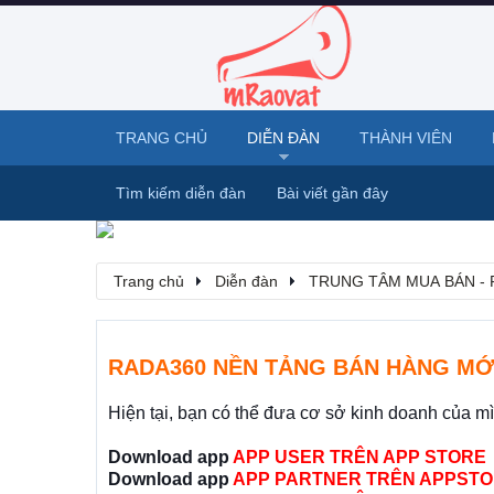
TRANG CHỦ
DIỄN ĐÀN
THÀNH VIÊN
Tìm kiếm diễn đàn
Bài viết gần đây
Trang chủ
Diễn đàn
TRUNG TÂM MUA BÁN - 
RADA360 NỀN TẢNG BÁN HÀNG MỚ
Hiện tại, bạn có thể đưa cơ sở kinh doanh của m
Download app
APP USER TRÊN APP STORE
Download app
APP PARTNER TRÊN APPSTO