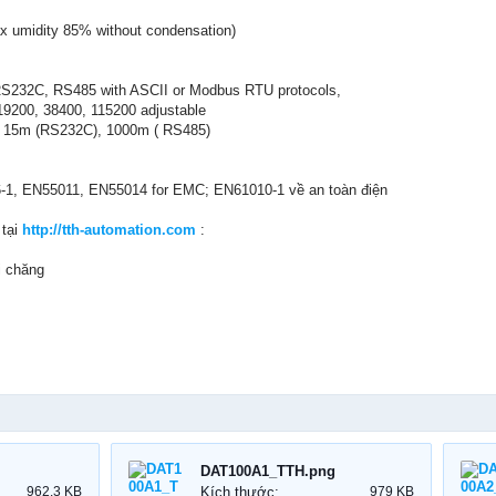
ax umidity 85% without condensation)
 RS232C, RS485 with ASCII or Modbus RTU protocols,
19200, 38400, 115200 adjustable
: 15m (RS232C), 1000m ( RS485)
-1, EN55011, EN55014 for EMC; EN61010-1 về an toàn điện
 tại
http://tth-automation.com
:
i chăng
DAT100A1_TTH.png
962.3 KB
Kích thước:
979 KB