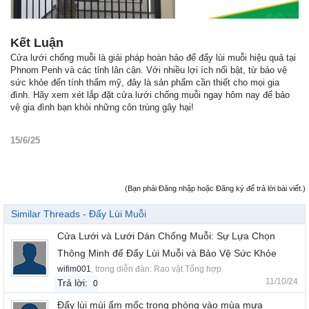
Kết Luận
Cửa lưới chống muỗi là giải pháp hoàn hảo để đẩy lùi muỗi hiệu quả tại
Phnom Penh và các tỉnh lân cận. Với nhiều lợi ích nổi bật, từ bảo vệ
sức khỏe đến tính thẩm mỹ, đây là sản phẩm cần thiết cho mọi gia
đình. Hãy xem xét lắp đặt cửa lưới chống muỗi ngay hôm nay để bảo
vệ gia đình bạn khỏi những côn trùng gây hại!
15/6/25
(Bạn phải Đăng nhập hoặc Đăng ký để trả lời bài viết.)
Similar Threads - Đẩy Lùi Muỗi
Cửa Lưới và Lưới Dán Chống Muỗi: Sự Lựa Chọn
Thông Minh để Đẩy Lùi Muỗi và Bảo Vệ Sức Khỏe
wifim001
, trong diễn đàn:
Rao vặt Tổng hợp
11/10/24
Trả lời:
0
Đẩy lùi mùi ẩm mốc trong phòng vào mùa mưa