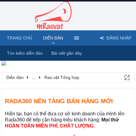
TRANG CHỦ
DIỄN ĐÀN
ĐĂNG NHẬP
Tìm kiếm diễn đàn
Bài viết gần đây
Diễn đàn
...
Rao vặt Tổng hợp
RADA360 NỀN TẢNG BÁN HÀNG MỚI
Hiện tại, bạn có thể đưa cơ sở kinh doanh của mình lên
Rada360 để tiếp cận hàng triệu khách hàng:
Mọi thứ
HOÀN TOÀN MIỄN PHÍ, CHẤT LƯỢNG.