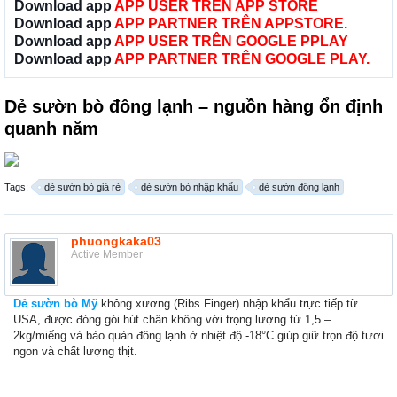
Download app
APP USER TRÊN APP STORE
Download app
APP PARTNER TRÊN APPSTORE.
Download app
APP USER TRÊN GOOGLE PPLAY
Download app
APP PARTNER TRÊN GOOGLE PLAY.
Dẻ sườn bò đông lạnh – nguồn hàng ổn định
quanh năm
Tags:
dẻ sườn bò giá rẻ
dẻ sườn bò nhập khẩu
dẻ sườn đông lạnh
phuongkaka03
Active Member
Dẻ sườn bò Mỹ
không xương (Ribs Finger) nhập khẩu trực tiếp từ
USA, được đóng gói hút chân không với trọng lượng từ 1,5 –
2kg/miếng và bảo quản đông lạnh ở nhiệt độ -18°C giúp giữ trọn độ tươi
ngon và chất lượng thịt.