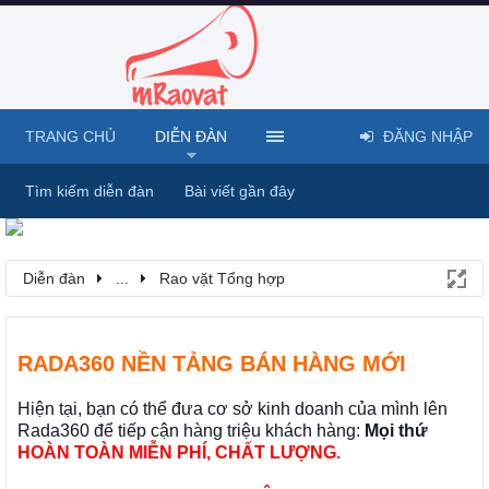
TRANG CHỦ
DIỄN ĐÀN
ĐĂNG NHẬP
Tìm kiếm diễn đàn
Bài viết gần đây
Diễn đàn
...
Rao vặt Tổng hợp
RADA360 NỀN TẢNG BÁN HÀNG MỚI
Hiện tại, bạn có thể đưa cơ sở kinh doanh của mình lên
Rada360 để tiếp cận hàng triệu khách hàng:
Mọi thứ
HOÀN TOÀN MIỄN PHÍ, CHẤT LƯỢNG.