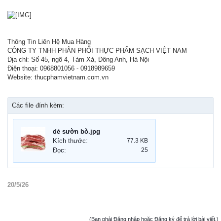
Thông Tin Liên Hệ Mua Hàng
CÔNG TY TNHH PHÂN PHỐI THỰC PHẨM SẠCH VIỆT NAM
Địa chỉ: Số 45, ngõ 4, Tàm Xá, Đông Anh, Hà Nội
Điện thoại: 0968801056 - 0918989659
Website: thucphamvietnam.com.vn
Các file đính kèm:
dẻ sườn bò.jpg
Kích thước:
77.3 KB
Đọc:
25
20/5/26
(Bạn phải Đăng nhập hoặc Đăng ký để trả lời bài viết.)