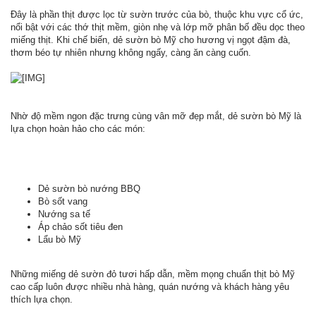
Đây là phần thịt được lọc từ sườn trước của bò, thuộc khu vực cổ ức,
nổi bật với các thớ thịt mềm, giòn nhẹ và lớp mỡ phân bố đều dọc theo
miếng thịt. Khi chế biến, dẻ sườn bò Mỹ cho hương vị ngọt đậm đà,
thơm béo tự nhiên nhưng không ngấy, càng ăn càng cuốn.
Nhờ độ mềm ngon đặc trưng cùng vân mỡ đẹp mắt, dẻ sườn bò Mỹ là
lựa chọn hoàn hảo cho các món:
Dẻ sườn bò nướng BBQ
Bò sốt vang
Nướng sa tế
Áp chảo sốt tiêu đen
Lẩu bò Mỹ
Những miếng dẻ sườn đỏ tươi hấp dẫn, mềm mọng chuẩn thịt bò Mỹ
cao cấp luôn được nhiều nhà hàng, quán nướng và khách hàng yêu
thích lựa chọn.