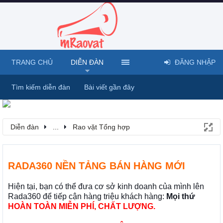
TRANG CHỦ
DIỄN ĐÀN
ĐĂNG NHẬP
Tìm kiếm diễn đàn
Bài viết gần đây
Diễn đàn
...
Rao vặt Tổng hợp
RADA360 NỀN TẢNG BÁN HÀNG MỚI
Hiện tại, bạn có thể đưa cơ sở kinh doanh của mình lên
Rada360 để tiếp cận hàng triệu khách hàng:
Mọi thứ
HOÀN TOÀN MIỄN PHÍ, CHẤT LƯỢNG.