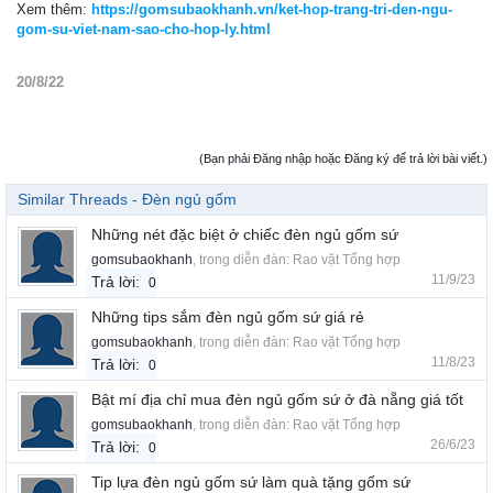
Xem thêm:
https://gomsubaokhanh.vn/ket-hop-trang-tri-den-ngu-
gom-su-viet-nam-sao-cho-hop-ly.html
20/8/22
(Bạn phải Đăng nhập hoặc Đăng ký để trả lời bài viết.)
Similar Threads - Đèn ngủ gốm
Những nét đặc biệt ở chiếc đèn ngủ gốm sứ
gomsubaokhanh
, trong diễn đàn:
Rao vặt Tổng hợp
11/9/23
Trả lời:
0
Những tips sắm đèn ngủ gốm sứ giá rẻ
gomsubaokhanh
, trong diễn đàn:
Rao vặt Tổng hợp
11/8/23
Trả lời:
0
Bật mí địa chỉ mua đèn ngủ gốm sứ ở đà nẵng giá tốt
gomsubaokhanh
, trong diễn đàn:
Rao vặt Tổng hợp
26/6/23
Trả lời:
0
Tip lựa đèn ngủ gốm sứ làm quà tặng gốm sứ