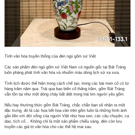
Tính văn hóa truyền thống của đèn ngủ gốm sứ Việt
Các sản phẩm đèn ngủ gốm sứ Việt Nam có nguồn gốc tại Bát Tràng
luôn phảng phát tính văn hóa và nhuốm màu dòng lịch sử xa xưa.
Tính lịch được thể hiện trong cách chế tạo, trong các bài men cổ có từ
hàng trăm năm qua. Trải qua bao biến cố thăng trầm, gốm Bát Tràng
vẫn tồn tại như một dòng chảy bất diệt trong trái tim người yêu gốm.
Nếu hay thường thức gốm Bát Tràng, chắc chắn bạn sẽ nhận ra một
đặc trưng, đó là các họa tiết hoa văn trên gốm luôn là những hình ảnh
gắn liền với đời sống của người Việt như hoa sen, các câu chuyện, ca
dao, tích cổ… Không chỉ là một sản phẩm chiếu sáng, đèn còn lưu
truyền các giá trị văn hóa cho các thế hệ mai sau.