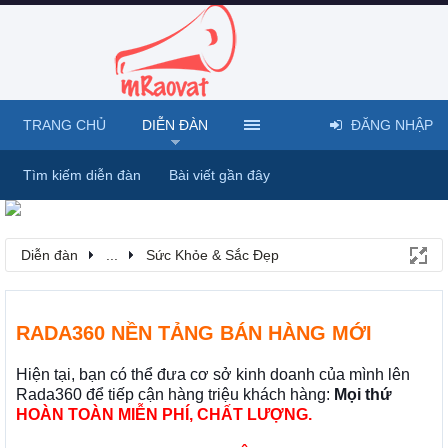
TRANG CHỦ
DIỄN ĐÀN
ĐĂNG NHẬP
Tìm kiếm diễn đàn
Bài viết gần đây
Diễn đàn
...
Sức Khỏe & Sắc Đẹp
RADA360 NỀN TẢNG BÁN HÀNG MỚI
Hiện tại, bạn có thể đưa cơ sở kinh doanh của mình lên
Rada360 để tiếp cận hàng triệu khách hàng:
Mọi thứ
HOÀN TOÀN MIỄN PHÍ, CHẤT LƯỢNG.