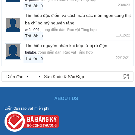
23/8/23
Trả lời:
0
Tìm hiểu đặc điểm và cách nấu các món ngon cùng thịt
ba chỉ bò mỹ nguyên tảng
wifim001
, trong diễn đàn:
Rao vặt Tổng hợp
11/12/22
Trả lời:
0
Tìm hiểu nguyên nhân khi bếp từ bị rò điện
toilatoi
, trong diễn đàn:
Rao vặt Tổng hợp
22/12/21
Trả lời:
0
Diễn đàn
...
Sức Khỏe & Sắc Đẹp
ABOUT US
Diễn đàn rao vặt miễn phí