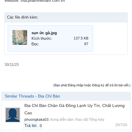
Website: thucphamvietnam.com.vn
Các file đính kèm:
sụn ức gà.jpg
Kích thước:
137.5 KB
Đọc:
87
30/11/25
(Bạn phải Đăng nhập hoặc Đăng ký để trả lời bài viết.)
Similar Threads - Địa Chỉ Bán
Địa Chỉ Bán Chân Gà Đông Lạnh Uy Tín, Chất Lượng
Cao
phuongkaka03
, trong diễn đàn:
Rao vặt Tổng hợp
20/7/26
Trả lời:
0