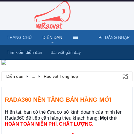
TRANG CHỦ
DIỄN ĐÀN
ĐĂNG NHẬP
Tìm kiếm diễn đàn
Bài viết gần đây
Diễn đàn
...
Rao vặt Tổng hợp
RADA360 NỀN TẢNG BÁN HÀNG MỚI
Hiện tại, bạn có thể đưa cơ sở kinh doanh của mình lên
Rada360 để tiếp cận hàng triệu khách hàng:
Mọi thứ
HOÀN TOÀN MIỄN PHÍ, CHẤT LƯỢNG.