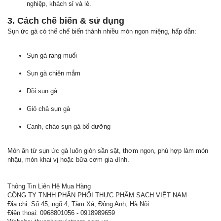
nghiệp, khách sỉ và lẻ.
3. Cách chế biến & sử dụng
Sụn ức gà có thể chế biến thành nhiều món ngon miệng, hấp dẫn:
Sụn gà rang muối
Sụn gà chiên mắm
Dồi sụn gà
Giỏ chả sụn gà
Canh, cháo sụn gà bổ dưỡng
Món ăn từ sụn ức gà luôn giòn sần sật, thơm ngon, phù hợp làm món
nhậu, món khai vị hoặc bữa cơm gia đình.
Thông Tin Liên Hệ Mua Hàng
CÔNG TY TNHH PHÂN PHỐI THỰC PHẨM SẠCH VIỆT NAM
Địa chỉ: Số 45, ngõ 4, Tàm Xá, Đông Anh, Hà Nội
Điện thoại: 0968801056 - 0918989659