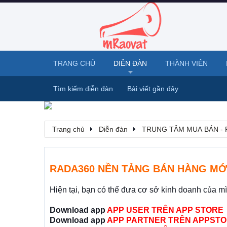
TRANG CHỦ
DIỄN ĐÀN
THÀNH VIÊN
Tìm kiếm diễn đàn
Bài viết gần đây
Trang chủ
Diễn đàn
TRUNG TÂM MUA BÁN - 
RADA360 NỀN TẢNG BÁN HÀNG MỚ
Hiện tại, bạn có thể đưa cơ sở kinh doanh của m
Download app
APP USER TRÊN APP STORE
Download app
APP PARTNER TRÊN APPSTO