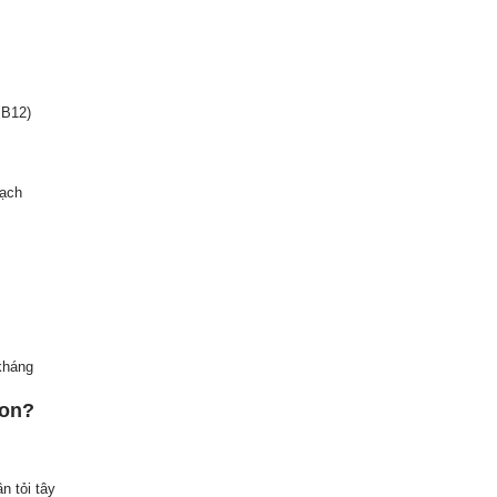
 B12)
mạch
kháng
gon?
n tỏi tây