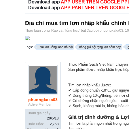
Download app
APP USER TRÊN GOOGLE PP
Download app
APP PARTNER TRÊN GOOGLE
Địa chỉ mua tim lợn nhập khẩu chính
Thảo luận trong '
Rao vặt Tổng hợp
' bắt đầu bởi
phuongkaka03
,
10
Tags:
. tim lơn đông lạnh hà nội
bảng giá nội tạng lợn hôm nay
g
Thực Phẩm Sạch Việt Nam chuyên 
Sản phẩm được nhập khẩu trực tiếp 
Tim lợn nhập khẩu được:
✔ Cấp đông chuẩn -18°C, giữ nguyê
✔ Đóng thùng 10kg/thùng, tiện lợi c
phuongkaka03
✔ Có chứng nhận nguồn gốc – xuất 
Active Member
✔ Sạch, không mùi lạ, không hóa c
Tham gia ngày:
Giá trị dinh dưỡng & Lợ
20/5/18
Tim lợn là phần ngon nhất trong ng
Thảo luận:
2,758
Tim chứa: