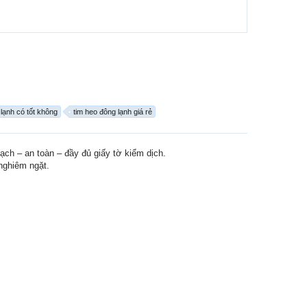
 lạnh có tốt không
tim heo đông lạnh giá rẻ
ch – an toàn – đầy đủ giấy tờ kiểm dịch.
nghiêm ngặt.