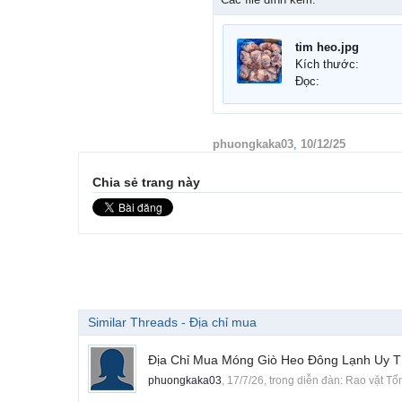
tim heo.jpg
Kích thước:
Đọc:
phuongkaka03
,
10/12/25
Chia sẻ trang này
Similar Threads - Địa chỉ mua
Địa Chỉ Mua Móng Giò Heo Đông Lạnh Uy T
phuongkaka03
,
17/7/26
, trong diễn đàn:
Rao vặt Tổ