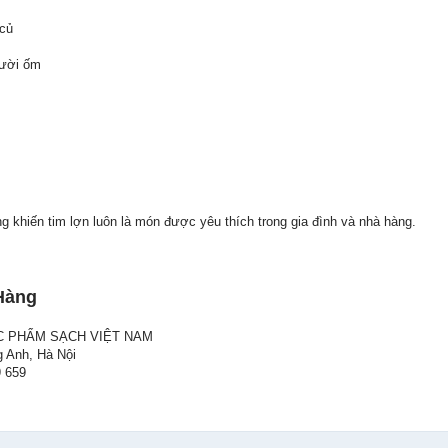
 củ
gười ốm
 khiến tim lợn luôn là món được yêu thích trong gia đình và nhà hàng.
Hàng
C PHẨM SẠCH VIỆT NAM
g Anh, Hà Nội
9 659