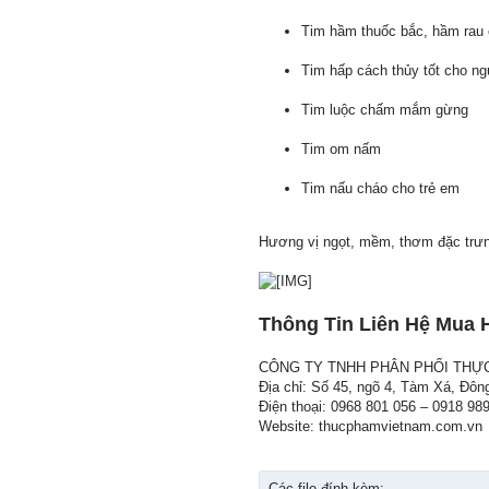
Tim hầm thuốc bắc, hầm rau
Tim hấp cách thủy tốt cho n
Tim luộc chấm mắm gừng
Tim om nấm
Tim nấu cháo cho trẻ em
Hương vị ngọt, mềm, thơm đặc trưng
Thông Tin Liên Hệ Mua 
CÔNG TY TNHH PHÂN PHỐI THỰ
Địa chỉ: Số 45, ngõ 4, Tàm Xá, Đôn
Điện thoại: 0968 801 056 – 0918 98
Website: thucphamvietnam.com.vn
Các file đính kèm: