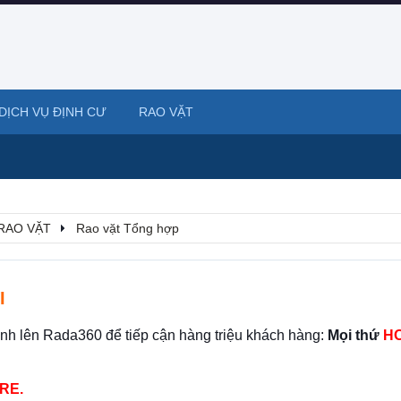
DỊCH VỤ ĐỊNH CƯ
RAO VẶT
RAO VẶT
Rao vặt Tổng hợp
I
ình lên Rada360 để tiếp cận hàng triệu khách hàng:
Mọi thứ
HO
RE.