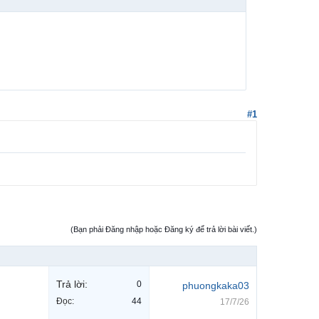
#1
(Bạn phải Đăng nhập hoặc Đăng ký để trả lời bài viết.)
Trả lời:
0
phuongkaka03
Đọc:
44
17/7/26