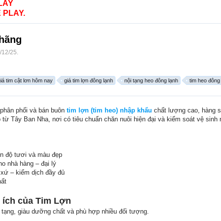
LAY
 PLAY.
 hãng
/12/25
.
iá tim cật lơn hôm nay
giá tim lợn đông lạnh
nội tạng heo đông lạnh
tim heo đông
phân phối và bán buôn
tim lợn (tim heo) nhập khẩu
chất lượng cao, hàng sạ
từ Tây Ban Nha, nơi có tiêu chuẩn chăn nuôi hiện đại và kiểm soát vệ sinh 
n độ tươi và màu đẹp
ho nhà hàng – đại lý
xứ – kiểm dịch đầy đủ
hất
i ích của Tim Lợn
ũ tạng, giàu dưỡng chất và phù hợp nhiều đối tượng.