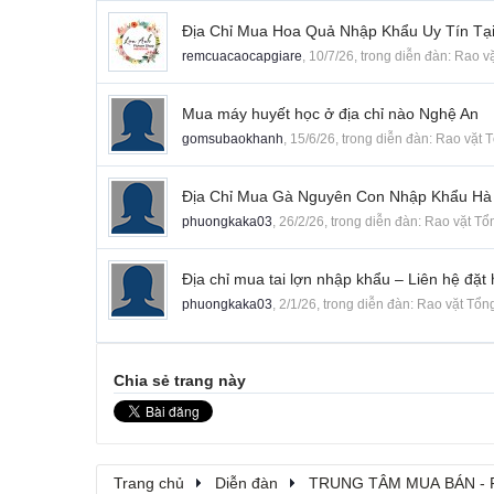
Địa Chỉ Mua Hoa Quả Nhập Khẩu Uy Tín Tại
remcuacaocapgiare
,
10/7/26
, trong diễn đàn:
Rao v
Mua máy huyết học ở địa chỉ nào Nghệ An
gomsubaokhanh
,
15/6/26
, trong diễn đàn:
Rao vặt 
Địa Chỉ Mua Gà Nguyên Con Nhập Khẩu Hà 
phuongkaka03
,
26/2/26
, trong diễn đàn:
Rao vặt Tổ
Địa chỉ mua tai lợn nhập khẩu – Liên hệ đặt
phuongkaka03
,
2/1/26
, trong diễn đàn:
Rao vặt Tổn
Chia sẻ trang này
Trang chủ
Diễn đàn
TRUNG TÂM MUA BÁN - 