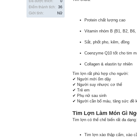
Đã được thích:
0
Điểm thành tích:
36
Giới tính:
Nữ
Protein chất lượng cao
Vitamin nhóm B (B1, B2, B6,
Sắt, phốt pho, kẽm, đồng
Coenzyme Q10 tốt cho tim 
Collagen & elastin tự nhiên
Tim lợn rất phù hợp cho người:
✔ Người mới ốm dậy
✔ Người suy nhược cơ thể
✔ Trẻ em
✔ Phụ nữ sau sinh
✔ Người cần bổ máu, tăng sức đề 
Tim Lợn Làm Món Gì N
Tim lợn có thể chế biến rất đa dạng:
Tim lợn xào thập cẩm, xào cầ