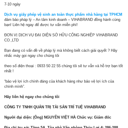
7-10 ngày
Dịch vụ giấy phép vệ sinh an toàn thực phẩm nhà hàng tại TPHCM
đảm bảo pháp lý – An tâm kinh doanh – VIHABRAND đồng hành cùng
bạn! Liên hệ ngay để được tư vấn miễn phí!
ĐƠN VỊ DỊCH VỤ ĐẠI DIỆN SỞ HỮU CÔNG NGHIỆP VIHABRAND
CO.,LTD
Bạn đang có vấn đề về pháp lý mà không biết cách giải quyết ? Hãy
nhấc máy gọi ngay cho chúng tôi
theo số điện thoại : 0933 50 22 55 chúng tôi sẽ tư vẫn và hỗ trợ bạn tốt
nhất !
“bảo vệ lợi ích chính đáng của khách hàng như bảo vệ lợi ích của
chính mình”.
Hãy liên hệ ngay cho chúng tôi
CÔNG TY TNHH QUẢN TRỊ TÀI SẢN TRÍ TUỆ VIHABRAND
Người đại diện: (Ông) NGUYỄN VIỆT HÀ Chức vụ: Giám đốc
Địa chỉ trụ sở: Tầng 5A, Tòa nhà Văn phòng Thủy Lợi 4; 286-288,