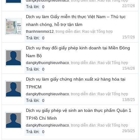
dangkythuonghieuvihaco
, trong diễn đàn:
Rao vặt Tổng hợp
22/7/26
Trả lời:
0
Dịch vụ làm Giấy miễn thị thực Việt Nam – Thủ tục
nhanh chóng, hỗ trợ tận tâm
thanhnienmoi12
, trong diễn đàn:
Rao vặt Tổng hợp
15/7/26
Trả lời:
0
Dịch vụ thay đổi giấy phép kinh doanh tại Miền Đông
Nam Bộ
dangkythuonghieuvihaco
, trong diễn đàn:
Rao vặt Tổng hợp
15/4/26
Trả lời:
0
Dịch vụ làm giấy chứng nhận xuất xứ hàng hóa tại
TPHCM
dangkythuonghieuvihaco
, trong diễn đàn:
Rao vặt Tổng hợp
13/8/25
Trả lời:
0
Dịch vụ giấy phép vệ sinh an toàn thực phẩm Quận 1
TP.Hồ Chí Minh
dangkythuonghieuvihaco
, trong diễn đàn:
Rao vặt Tổng hợp
29/3/25
Trả lời:
0