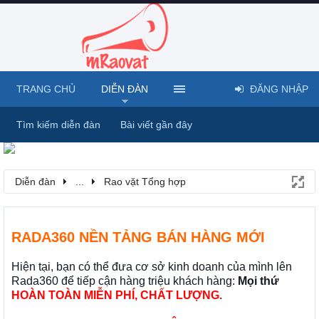
TRANG CHỦ
DIỄN ĐÀN
ĐĂNG NHẬP
Tìm kiếm diễn đàn
Bài viết gần đây
Diễn đàn
...
Rao vặt Tổng hợp
RADA360 NỀN TẢNG BÁN HÀNG MỚI
Hiện tại, bạn có thể đưa cơ sở kinh doanh của mình lên
Rada360 để tiếp cận hàng triệu khách hàng:
Mọi thứ
HOÀN TOÀN MIỄN PHÍ, CHẤT LƯỢNG.